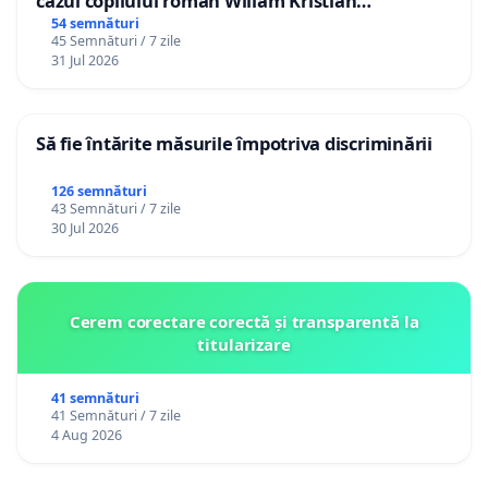
cazul copilului român Wiliam Kristian
Gheorghe, aflat în plasament în Danemarca de
54 semnături
45 Semnături / 7 zile
12 ani
31 Jul 2026
Să fie întărite măsurile împotriva discriminării
126 semnături
43 Semnături / 7 zile
30 Jul 2026
Cerem corectare corectă și transparentă la
titularizare
41 semnături
41 Semnături / 7 zile
4 Aug 2026