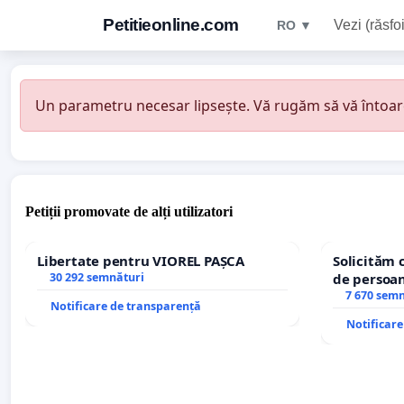
Petitieonline.com
Vezi (răsfoi
RO ▼
Un parametru necesar lipsește. Vă rugăm să vă întoarceț
Petiții promovate de alți utilizatori
Libertate pentru VIOREL PAȘCA
Solicităm 
30 292 semnături
de persoan
7 670 sem
Notificare de transparență
Notificar