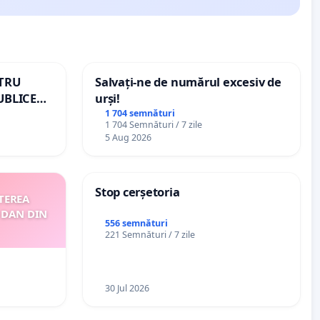
NTRU
Salvați-ne de numărul excesiv de
UBLICE
urși!
MÂNIA
1 704 semnături
1 704 Semnături / 7 zile
5 Aug 2026
Stop cerșetoria
TEREA
 DAN DIN
556 semnături
221 Semnături / 7 zile
30 Jul 2026