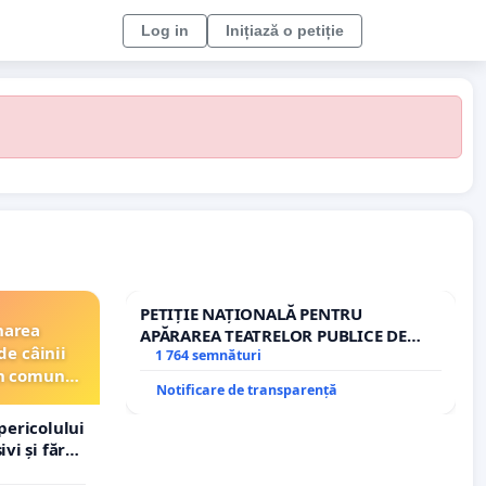
Log in
Inițiază o petiție
PETIȚIE NAȚIONALĂ PENTRU
narea
APĂRAREA TEATRELOR PUBLICE DE
de câinii
REPERTORIU DIN ROMÂNIA
1 764 semnături
din comuna
Notificare de transparență
pericolului
vi și fără