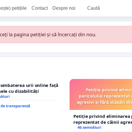
ește) petițiile
Contact
Despre noi
Caută
i la pagina petiției și să încercați din nou.
combaterea urii online față
Petiție privind elimi
ele cu dizabilități
pericolului reprezentat 
nături
agresivi și fără stăpân 
e de transparență
Tunari
Petiție privind eliminarea 
reprezentat de câinii agresi
stăpân din comuna Tunari
46 semnături