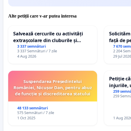
Alte petiții care v-ar putea interesa
Salvează cercurile cu activități
Solicităm
extrașcolare din cluburile și
față de p
palatele copiilor
3 337 semnături
7 670 sem
3 337 Semnături / 7 zile
2 204 Semn
4 Aug 2026
29 Jul 202
Petiție c
Suspendarea Președintelui
injuriile,
României, Nicușor Dan, pentru abuz
persoanel
259 semnă
de funcție și discreditarea statului
259 Semnăt
către util
48 133 semnături
575 Semnături / 7 zile
1 Oct 2025
1 Aug 202