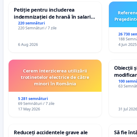
Petiție pentru includerea
Referen
indemnizației de hrană în salariul
Preşedint
de bază și protejarea gradațiilor
220 semnături
220 Semnături / 7 zile
de vechime pentru asistenții
26 730 se
personali
188 Semnăt
6 Aug 2026
4 Jun 2025
Obiecții 
Cerem interzicerea utilizării
modificar
trotinetelor electrice de către
General a
100 semnă
minori în România
63 Semnătu
5 281 semnături
69 Semnături / 7 zile
17 May 2026
31 Jul 202
Reduceți accidentele grave ale
Să fie în