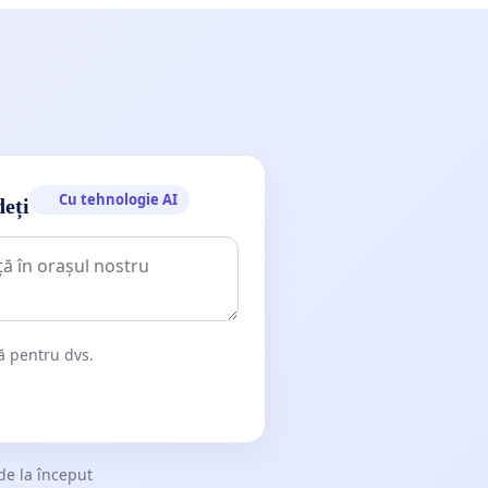
Cu tehnologie AI
deți
dă pentru dvs.
de la început