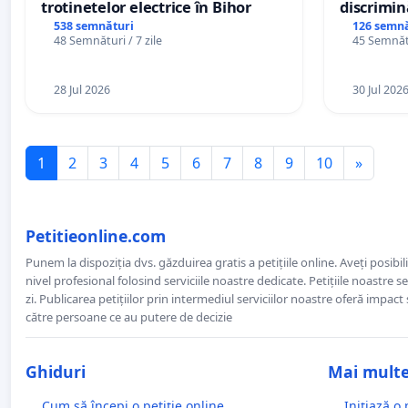
trotinetelor electrice în Bihor
discrimin
538 semnături
126 semnă
48 Semnături / 7 zile
45 Semnătu
28 Jul 2026
30 Jul 202
1
2
3
4
5
6
7
8
9
10
»
Petitieonline.com
Punem la dispoziția dvs. găzduirea gratis a petițiile online. Aveți posibili
nivel profesional folosind serviciile noastre dedicate. Petițiile noastre 
zi. Publicarea petițiilor prin intermediul serviciilor noastre oferă impact și
către persoane ce au putere de decizie
Ghiduri
Mai mult
Cum să începi o petiție online
Inițiază o 