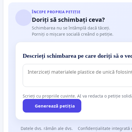
ÎNCEPE PROPRIA PETIȚIE
Doriți să schimbați ceva?
Schimbarea nu se întâmplă dacă tăceți.
Porniți o mișcare socială creând o petiție.
Descrieți schimbarea pe care doriți să o ve
Scrieți cu propriile cuvinte. AI va redacta o petiție soli
Generează petiția
Datele dvs. rămân ale dvs.
Confidențialitate integrată 