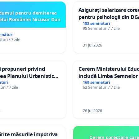
Asigurați salarizare core
dumul pentru demiterea
pentru psihologii din DG
elui României Nicusor Dan
spitale
182 semnături
98 Semnături / 7 zile
mnături
uri / 7 zile
31 Jul 2026
și propuneri privind
Cerem Ministerului Educ
ea Planului Urbanistic
includă Limba Semnelor 
l orașului Ialoveni
alfabetul Braille în școlil
turi
169 semnături
ri / 7 zile
62 Semnături / 7 zile
Republica Moldova!
6
26 Jul 2026
tărite măsurile împotriva
Cerem corectare core