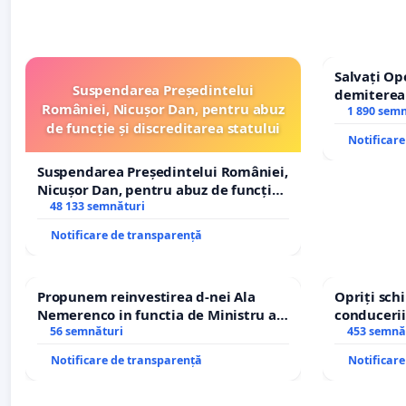
Salvați Op
Suspendarea Președintelui
demiterea
României, Nicușor Dan, pentru abuz
Petrean Lu
1 890 sem
de funcție și discreditarea statului
Notificar
Suspendarea Președintelui României,
Nicușor Dan, pentru abuz de funcție
și discreditarea statului
48 133 semnături
Notificare de transparență
Propunem reinvestirea d-nei Ala
Opriți sc
Nemerenco in functia de Ministru al
conducerii
Sanatatii
56 semnături
453 semnă
Notificare de transparență
Notificar