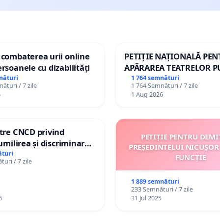
 combaterea urii online
PETIȚIE NAȚIONALĂ PE
ersoanele cu dizabilități
APĂRAREA TEATRELOR P
DE REPERTORIU DIN RO
nături
1 764 semnături
ături / 7 zile
1 764 Semnături / 7 zile
6
1 Aug 2026
ătre CNCD privind
PETIȚIE PENTRU DEMI
 umilirea și discriminarea
PREȘEDINTELUI NICUȘOR
or cu dizabilități de
turi
FUNCȚIE
uri / 7 zile
izatorul TikTok „Gorici”
1 889 semnături
233 Semnături / 7 zile
6
31 Jul 2025