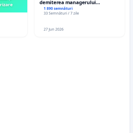
demiterea managerului
rizare
interimar, Petrean Lucian-Marius!
1 890 semnături
33 Semnături / 7 zile
27 Jun 2026