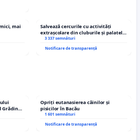
 mici, mai
Salvează cercurile cu activități
extrașcolare din cluburile și palatele
copiilor
3 337 semnături
Notificare de transparență
ului
Opriți eutanasierea câinilor și
l Grădina
pisicilor în Bacău
rale!
1 601 semnături
Notificare de transparență