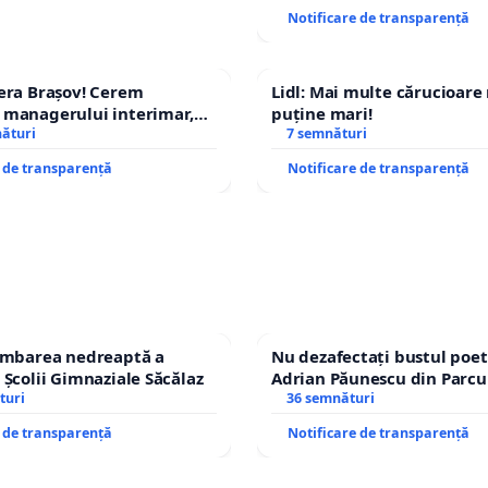
Notificare de transparență
era Brașov! Cerem
Lidl: Mai multe cărucioare
 managerului interimar,
puține mari!
cian-Marius!
nături
7 semnături
e de transparență
Notificare de transparență
himbarea nedreaptă a
Nu dezafectați bustul poet
 Școlii Gimnaziale Săcălaz
Adrian Păunescu din Parcu
turi
Icoanei! Stop cenzurii cultu
36 semnături
e de transparență
Notificare de transparență