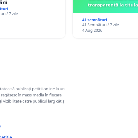
ării
transparentă la titula
turi
ri / 7 zile
41 semnături
41 Semnături / 7 zile
6
4 Aug 2026
tatea să publicați petiții online la un
se regăsesc în mass media în fiecare
 vizibilitate către publicul larg cât și
e
petiție