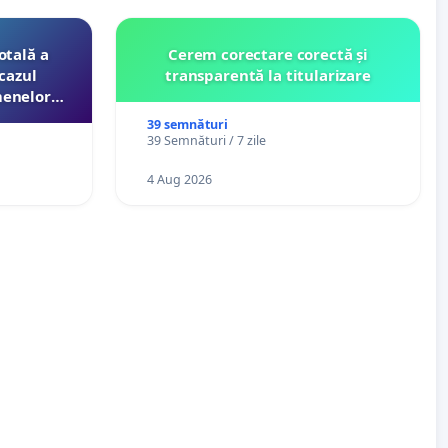
otală a
Cerem corectare corectă și
cazul
transparentă la titularizare
menelor
esori de
39 semnături
aţiei
39 Semnături / 7 zile
4 Aug 2026