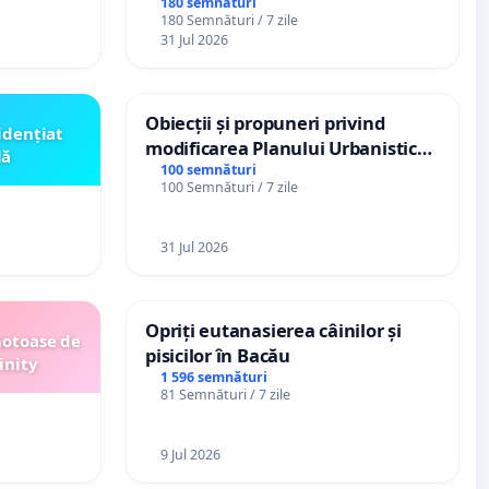
(PUG)
spitale
180 semnături
180 Semnături / 7 zile
31 Jul 2026
Obiecții și propuneri privind
idențiat
modificarea Planului Urbanistic
lă
General al orașului Ialoveni
100 semnături
100 Semnături / 7 zile
31 Jul 2026
Opriți eutanasierea câinilor și
motoase de
pisicilor în Bacău
inity
1 596 semnături
81 Semnături / 7 zile
9 Jul 2026