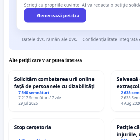
Scrieți cu propriile cuvinte. AI va redacta o petiție soli
Generează petiția
Datele dvs. rămân ale dvs.
Confidențialitate integrată 
Alte petiții care v-ar putea interesa
Solicităm combaterea urii online
Salvează c
față de persoanele cu dizabilități
extrașcol
palatele c
7 540 semnături
2 635 sem
7 217 Semnături / 7 zile
2 635 Semn
29 Jul 2026
4 Aug 202
Stop cerșetoria
Petiție c
injuriile,