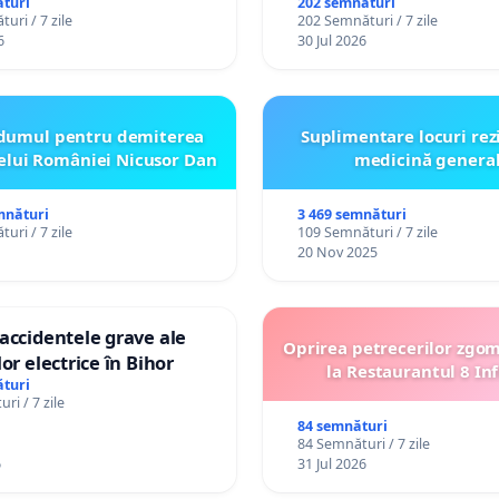
or cu dizabilități de
Plan Urbanistic General 
turi
202 semnături
uri / 7 zile
202 Semnături / 7 zile
izatorul TikTok „Gorici”
Ialoveni
6
30 Jul 2026
dumul pentru demiterea
Suplimentare locuri rez
elui României Nicusor Dan
medicină genera
mnături
3 469 semnături
uri / 7 zile
109 Semnături / 7 zile
20 Nov 2025
accidentele grave ale
Oprirea petrecerilor zgo
or electrice în Bihor
la Restaurantul 8 Inf
turi
ri / 7 zile
84 semnături
84 Semnături / 7 zile
6
31 Jul 2026