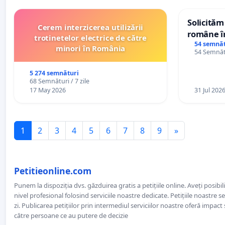
Solicităm
Cerem interzicerea utilizării
române în
trotinetelor electrice de către
Wiliam Kr
54 semnăt
minori în România
54 Semnătu
plasamen
ani
5 274 semnături
68 Semnături / 7 zile
17 May 2026
31 Jul 202
1
2
3
4
5
6
7
8
9
»
Petitieonline.com
Punem la dispoziția dvs. găzduirea gratis a petițiile online. Aveți posibili
nivel profesional folosind serviciile noastre dedicate. Petițiile noastre 
zi. Publicarea petițiilor prin intermediul serviciilor noastre oferă impact și
către persoane ce au putere de decizie