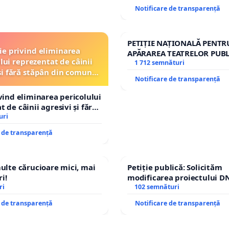
ROGOJAN
Notificare de transparență
PETIȚIE NAȚIONALĂ PENTR
ție privind eliminarea
APĂRAREA TEATRELOR PUBL
lui reprezentat de câinii
REPERTORIU DIN ROMÂNI
1 712 semnături
și fără stăpân din comuna
Notificare de transparență
Tunari
ivind eliminarea pericolului
 de câinii agresivi și fără
n comuna Tunari
uri
e de transparență
multe cărucioare mici, mai
Petiție publică: Solicităm
i!
modificarea proiectului DN
ri
– Hanu Conachi) prin devi
102 semnături
traseului în afara localități
e de transparență
Notificare de transparență