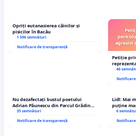
Opriți eutanasierea câinilor și
Peti
pisicilor în Bacău
pericolu
1 596 semnături
agresivi 
Notificare de transparență
Petiție pr
reprezentat
stăpân di
46 semnăt
Notificar
Nu dezafectați bustul poetului
Lidl: Mai 
Adrian Păunescu din Parcul Grădina
puține mar
Icoanei! Stop cenzurii culturale!
35 semnături
6 semnătu
Notificare de transparență
Notificar