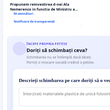
Propunem reinvestirea d-nei Ala
Nemerenco in functia de Ministru al
Sanatatii
56 semnături
Notificare de transparență
ÎNCEPE PROPRIA PETIȚIE
Doriți să schimbați ceva?
Schimbarea nu se întâmplă dacă tăceți.
Porniți o mișcare socială creând o petiție.
Descrieți schimbarea pe care doriți să o ve