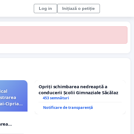
Log in
Inițiază o petiție
Opriți schimbarea nedreaptă a
ical
conducerii Școlii Gimnaziale Săcălaz
strarea
453 semnături
ai-Ciprian
Notificare de transparență
area
i-Ciprian