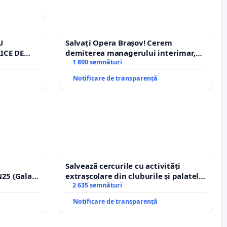
U
Salvați Opera Brașov! Cerem
ICE DE
demiterea managerului interimar,
A
Petrean Lucian-Marius!
1 890 semnături
Notificare de transparență
Salvează cercurile cu activități
25 (Galați
extrașcolare din cluburile și palatele
erea
copiilor
2 635 semnături
lor!
Notificare de transparență