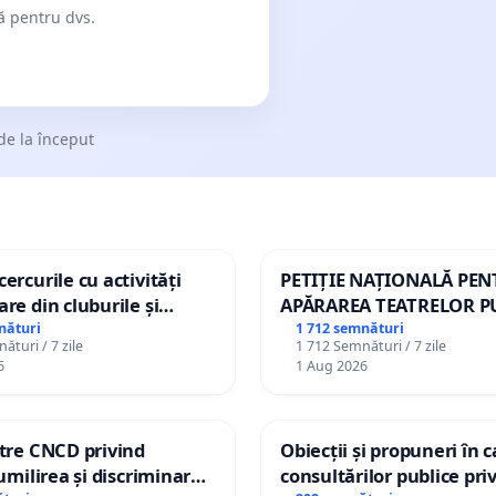
dă pentru dvs.
de la început
ercurile cu activități
PETIȚIE NAȚIONALĂ PE
are din cluburile și
APĂRAREA TEATRELOR P
opiilor
DE REPERTORIU DIN RO
nături
1 712 semnături
ături / 7 zile
1 712 Semnături / 7 zile
6
1 Aug 2026
ătre CNCD privind
Obiecții și propuneri în 
 umilirea și discriminarea
consultărilor publice pri