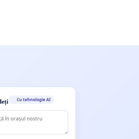
Cu tehnologie AI
deți