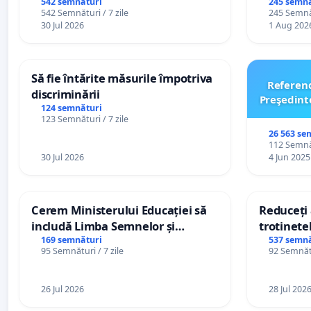
persoanel
542 semnături
245 semnă
542 Semnături / 7 zile
245 Semnăt
către util
30 Jul 2026
1 Aug 202
Să fie întărite măsurile împotriva
Referen
discriminării
Preşedint
124 semnături
123 Semnături / 7 zile
26 563 se
112 Semnăt
30 Jul 2026
4 Jun 2025
Cerem Ministerului Educației să
Reduceți 
includă Limba Semnelor și
trotinetel
alfabetul Braille în școlile din
169 semnături
537 semnă
95 Semnături / 7 zile
92 Semnătu
Republica Moldova!
26 Jul 2026
28 Jul 202