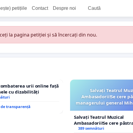
ește) petițiile
Contact
Despre noi
Caută
i la pagina petiției și să încercați din nou.
combaterea urii online față
Salvați Teatrul Muz
ele cu dizabilități
Ambasadorii!Se cere pă
nături
managerului general Mih
e de transparență
ROGOJAN
Salvați Teatrul Muzical
Ambasadorii!Se cere păstr
managerului general Miha
389 semnături