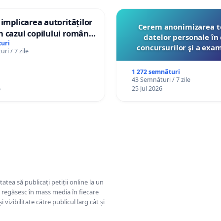
 implicarea autorităților
Cerem anonimizarea t
 cazul copilului român
datelor personale în 
istian Gheorghe, aflat în
uri
concursurilor şi a exa
ri / 7 zile
t în Danemarca de 12
organizate pentru prof
către Ministerul Educ
1 272 semnături
43 Semnături / 7 zile
6
25 Jul 2026
tatea să publicați petiții online la un
se regăsesc în mass media în fiecare
 vizibilitate către publicul larg cât și