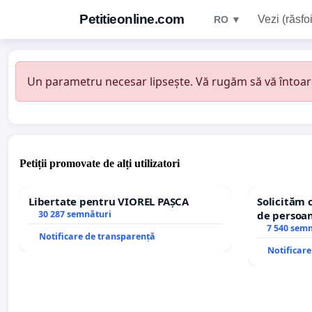
Petitieonline.com
Vezi (răsfoi
RO ▼
Un parametru necesar lipsește. Vă rugăm să vă întoarceț
Petiții promovate de alți utilizatori
Libertate pentru VIOREL PAȘCA
Solicităm 
30 287 semnături
de persoan
7 540 sem
Notificare de transparență
Notificar