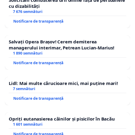
Solicităm combaterea urii online față de persoanele
cu dizabilități
7 676 semnături
Notificare de transparență
Salvați Opera Brașov! Cerem demiterea
managerului interimar, Petrean Lucian-Marius!
1 890 semnături
Notificare de transparență
Lidl: Mai multe cărucioare mici, mai puține mari!
7 semnături
Notificare de transparență
Opriți eutanasierea câinilor și pisicilor în Bacău
1 601 semnături
Notificare de transparență