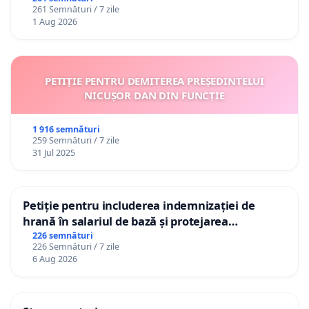
261 Semnături / 7 zile
1 Aug 2026
PETIȚIE PENTRU DEMITEREA PREȘEDINTELUI
NICUȘOR DAN DIN FUNCȚIE
1 916 semnături
259 Semnături / 7 zile
31 Jul 2025
Petiție pentru includerea indemnizației de
hrană în salariul de bază și protejarea
gradațiilor de vechime pentru asistenții
226 semnături
226 Semnături / 7 zile
personali
6 Aug 2026