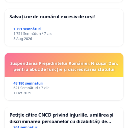
Salvați-ne de numărul excesiv de urși!
1 751 semnături
1 751 Semnături / 7 zile
5 Aug 2026
Suspendarea Președintelui României, Nicușor Dan,
pentru abuz de funcție și discreditarea statului
48 180 semnături
621 Semnături / 7 zile
1 Oct 2025
Petiție către CNCD privind injuriile, umilirea și
discriminarea persoanelor cu dizabilități de
către utilizatorul TikTok „Gorici”
261 semnături