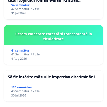
cazul copilului român Wiliam Kristian
Gheorghe, aflat în plasament în Danemarca de
54 semnături
42 Semnături / 7 zile
12 ani
31 Jul 2026
Cerem corectare corectă și transparentă la
titularizare
41 semnături
41 Semnături / 7 zile
4 Aug 2026
Să fie întărite măsurile împotriva discriminării
126 semnături
40 Semnături / 7 zile
30 Jul 2026