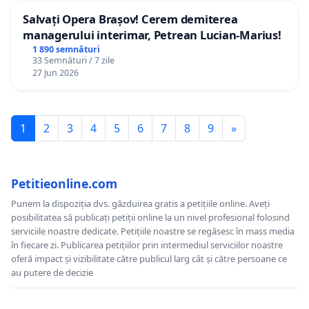
Salvați Opera Brașov! Cerem demiterea
managerului interimar, Petrean Lucian-Marius!
1 890 semnături
33 Semnături / 7 zile
27 Jun 2026
1
2
3
4
5
6
7
8
9
»
Petitieonline.com
Punem la dispoziția dvs. găzduirea gratis a petițiile online. Aveți
posibilitatea să publicați petiții online la un nivel profesional folosind
serviciile noastre dedicate. Petițiile noastre se regăsesc în mass media
în fiecare zi. Publicarea petițiilor prin intermediul serviciilor noastre
oferă impact și vizibilitate către publicul larg cât și către persoane ce
au putere de decizie