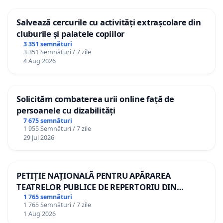
Salvează cercurile cu activități extrașcolare din
cluburile și palatele copiilor
3 351 semnături
3 351 Semnături / 7 zile
4 Aug 2026
Solicităm combaterea urii online față de
persoanele cu dizabilități
7 675 semnături
1 955 Semnături / 7 zile
29 Jul 2026
PETIȚIE NAȚIONALĂ PENTRU APĂRAREA
TEATRELOR PUBLICE DE REPERTORIU DIN
ROMÂNIA
1 765 semnături
1 765 Semnături / 7 zile
1 Aug 2026