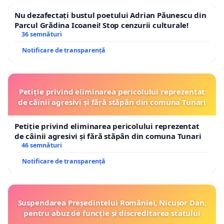
Nu dezafectați bustul poetului Adrian Păunescu din
Parcul Grădina Icoanei! Stop cenzurii culturale!
36 semnături
Notificare de transparență
Petiție privind eliminarea pericolului reprezentat
de câinii agresivi și fără stăpân din comuna Tunari
Petiție privind eliminarea pericolului reprezentat
de câinii agresivi și fără stăpân din comuna Tunari
46 semnături
Notificare de transparență
Suspendarea Președintelui României, Nicușor Dan,
pentru abuz de funcție și discreditarea statului