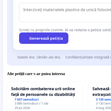
Scrieți cu propriile cuvinte. AI va redacta o petiție soli
Generează petiția
Datele dvs. rămân ale dvs.
Confidențialitate integrată 
Alte petiții care v-ar putea interesa
Solicităm combaterea urii online
Salvează c
față de persoanele cu dizabilități
extrașcol
palatele c
7 607 semnături
3 130 sem
3 886 Semnături / 7 zile
3 130 Semn
29 Jul 2026
4 Aug 202