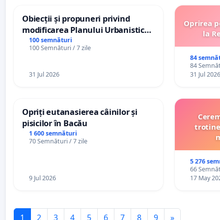
Obiecții și propuneri privind
Oprirea p
modificarea Planului Urbanistic
la R
General al orașului Ialoveni
100 semnături
100 Semnături / 7 zile
84 semnăt
84 Semnătu
31 Jul 2026
31 Jul 202
Opriți eutanasierea câinilor și
Cerem 
pisicilor în Bacău
trotine
1 600 semnături
m
70 Semnături / 7 zile
5 276 sem
66 Semnătu
9 Jul 2026
17 May 20
1
2
3
4
5
6
7
8
9
»