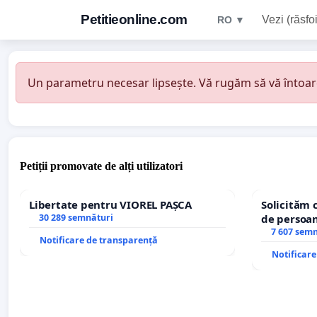
Petitieonline.com
Vezi (răsfoi
RO ▼
Un parametru necesar lipsește. Vă rugăm să vă întoarceț
Petiții promovate de alți utilizatori
Libertate pentru VIOREL PAȘCA
Solicităm 
30 289 semnături
de persoan
7 607 sem
Notificare de transparență
Notificar