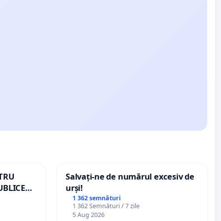
NTRU
Salvați-ne de numărul excesiv de
UBLICE
urși!
MÂNIA
1 362 semnături
1 362 Semnături / 7 zile
5 Aug 2026