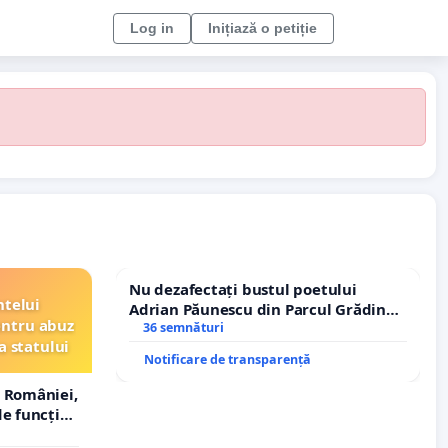
Log in
Inițiază o petiție
Nu dezafectați bustul poetului
ntelui
Adrian Păunescu din Parcul Grădina
entru abuz
Icoanei! Stop cenzurii culturale!
36 semnături
a statului
Notificare de transparență
 României,
e funcție