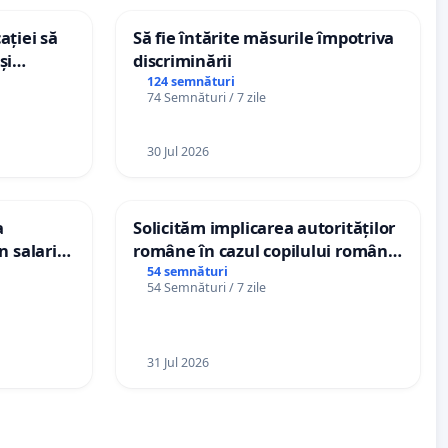
ației să
Să fie întărite măsurile împotriva
și
discriminării
e din
124 semnături
74 Semnături / 7 zile
30 Jul 2026
a
Solicităm implicarea autorităților
n salariul
române în cazul copilului român
dațiilor
Wiliam Kristian Gheorghe, aflat în
54 semnături
54 Semnături / 7 zile
nții
plasament în Danemarca de 12
ani
31 Jul 2026