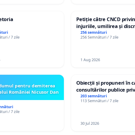
etoria
Petiție către CNCD privi
injuriile, umilirea și dis
persoanelor cu dizabilită
turi
256 semnături
uri / 7 zile
256 Semnături / 7 zile
către utilizatorul TikTok 
6
1 Aug 2026
Obiecții și propuneri în 
dumul pentru demiterea
consultărilor publice pri
elui României Nicusor Dan
Plan Urbanistic General 
203 semnături
113 Semnături / 7 zile
Ialoveni
mnături
uri / 7 zile
30 Jul 2026