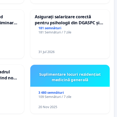
nd
Asigurați salarizare corectă
criminarea
pentru psihologii din DGASPC și
ți de
spitale
181 semnături
181 Semnături / 7 zile
„Gorici”
31 Jul 2026
cadrul
Suplimentare locuri rezidențiat
vind noul
medicină generală
(PUG)
3 480 semnături
109 Semnături / 7 zile
20 Nov 2025