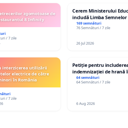
Cerem Ministerului Educ
etrecerilor zgomotoase de
includă Limba Semnelor 
estaurantul 8 Infinity
alfabetul Braille în școlil
169 semnături
76 Semnături / 7 zile
Republica Moldova!
uri
ri / 7 zile
6
26 Jul 2026
Petiție pentru includere
interzicerea utilizării
indemnizației de hrană î
telor electrice de către
de bază și protejarea gra
64 semnături
inori în România
64 Semnături / 7 zile
de vechime pentru asiste
personali
nături
ri / 7 zile
26
6 Aug 2026