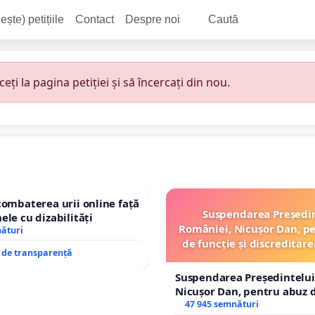
ește) petițiile
Contact
Despre noi
Caută
i la pagina petiției și să încercați din nou.
combaterea urii online față
Suspendarea Președi
ele cu dizabilități
României, Nicușor Dan, p
nături
de funcție și discreditare
e de transparență
Suspendarea Președintelui
Nicușor Dan, pentru abuz d
și discreditarea statului
47 945 semnături