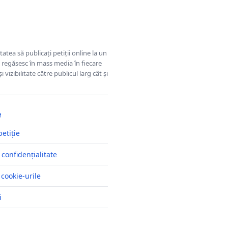
tatea să publicați petiții online la un
se regăsesc în mass media în fiecare
 vizibilitate către publicul larg cât și
e
petiție
 confidențialitate
 cookie-urile
i