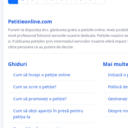
Petitieonline.com
Punem la dispoziția dvs. găzduirea gratis a petițiile online. Aveți posibili
nivel profesional folosind serviciile noastre dedicate. Petițiile noastre 
zi. Publicarea petițiilor prin intermediul serviciilor noastre oferă impact și
către persoane ce au putere de decizie
Ghiduri
Mai mult
Cum să începi o petiție online
Inițiază o 
Cum se scrie o petiție?
Politică de
Cum să promovați o petiție?
Gestionați
Cum să obții apariții în presă pentru
Despre no
petiția ta