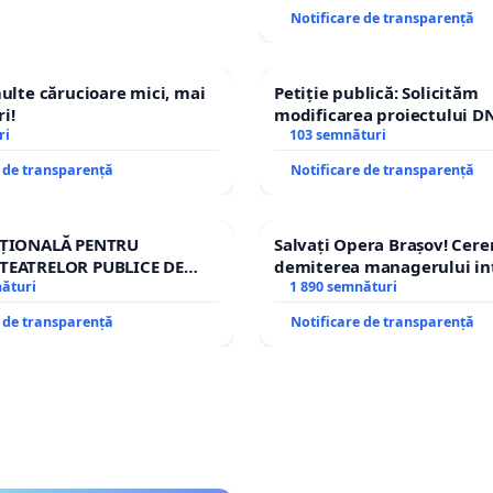
Notificare de transparență
multe cărucioare mici, mai
Petiție publică: Solicităm
i!
modificarea proiectului DN
ri
– Hanu Conachi) prin devi
103 semnături
traseului în afara localități
e de transparență
Notificare de transparență
AȚIONALĂ PENTRU
Salvați Opera Brașov! Cer
TEATRELOR PUBLICE DE
demiterea managerului in
IU DIN ROMÂNIA
nături
Petrean Lucian-Marius!
1 890 semnături
e de transparență
Notificare de transparență