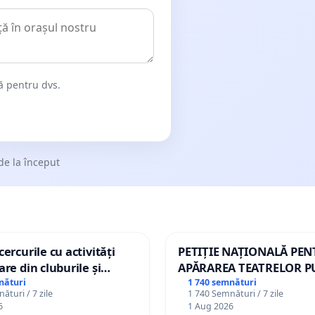
dă pentru dvs.
de la început
ercurile cu activități
PETIȚIE NAȚIONALĂ PE
are din cluburile și
APĂRAREA TEATRELOR P
opiilor
DE REPERTORIU DIN RO
nături
1 740 semnături
ături / 7 zile
1 740 Semnături / 7 zile
6
1 Aug 2026