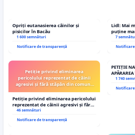
Opriți eutanasierea câinilor și
Lidl: Mai 
pisicilor în Bacău
puține mar
1 600 semnături
7 semnătu
Notificare de transparență
Notificar
PETIȚIE N
Petiție privind eliminarea
APĂRAREA 
pericolului reprezentat de câinii
REPERTOR
1 740 sem
agresivi și fără stăpân din comuna
Notificar
Tunari
Petiție privind eliminarea pericolului
reprezentat de câinii agresivi și fără
stăpân din comuna Tunari
46 semnături
Notificare de transparență