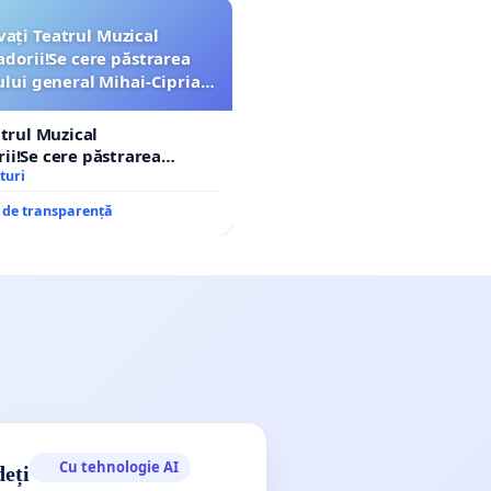
vați Teatrul Muzical
dorii!Se cere păstrarea
ui general Mihai-Ciprian
ROGOJAN
atrul Muzical
i!Se cere păstrarea
ui general Mihai-Ciprian
turi
e de transparență
Cu tehnologie AI
deți