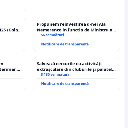
Propunem reinvestirea d-nei Ala
25 (Galați
Nemerenco in functia de Ministru al
erea
Sanatatii
56 semnături
lor!
Notificare de transparență
em
Salvează cercurile cu activități
terimar,
extrașcolare din cluburile și palatele
copiilor
3 130 semnături
Notificare de transparență