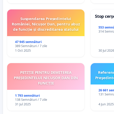
Stop cerș
Suspendarea Președintelui
României, Nicușor Dan, pentru abuz
553 semnă
de funcție și discreditarea statului
314 Semnăt
47 945 semnături
389 Semnături / 7 zile
1 Oct 2025
30 Jul 202
PETIȚIE PENTRU DEMITEREA
Referen
PREȘEDINTELUI NICUȘOR DAN DIN
Preşedint
FUNCȚIE
26 661 se
131 Semnăt
1 793 semnături
138 Semnături / 7 zile
31 Jul 2025
4 Jun 2025