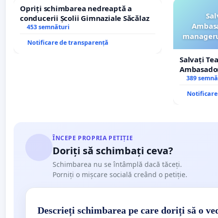
Opriți schimbarea nedreaptă a
Sal
conducerii Școlii Gimnaziale Săcălaz
Ambasa
453 semnături
managerul
Notificare de transparență
Salvați Te
Ambasadori
managerul
389 semnă
ROGOJAN
Notificar
ÎNCEPE PROPRIA PETIȚIE
Doriți să schimbați ceva?
Schimbarea nu se întâmplă dacă tăceți.
Porniți o mișcare socială creând o petiție.
Descrieți schimbarea pe care doriți să o ve