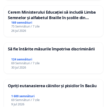
Cerem Ministerului Educației să includă Limba
Semnelor și alfabetul Braille în școlile din
Republica Moldova!
169 semnături
75 Semnături / 7 zile
26 Jul 2026
Să fie întărite măsurile împotriva discriminării
124 semnături
69 Semnături / 7 zile
30 Jul 2026
Opriți eutanasierea câinilor și pisicilor în Bacău
1 600 semnături
69 Semnături / 7 zile
9 Jul 2026