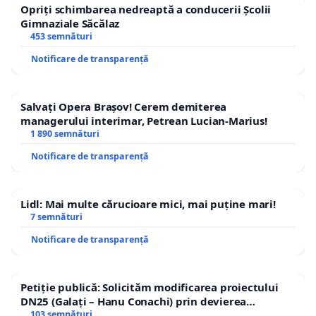
Opriți schimbarea nedreaptă a conducerii Școlii
Gimnaziale Săcălaz
453 semnături
Notificare de transparență
Salvați Opera Brașov! Cerem demiterea
managerului interimar, Petrean Lucian-Marius!
1 890 semnături
Notificare de transparență
Lidl: Mai multe cărucioare mici, mai puține mari!
7 semnături
Notificare de transparență
Petiție publică: Solicităm modificarea proiectului
DN25 (Galați – Hanu Conachi) prin devierea
traseului în afara localităților!
103 semnături