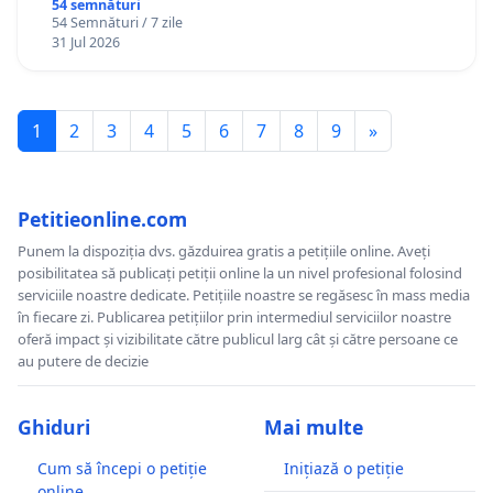
Gheorghe, aflat în plasament în Danemarca de
54 semnături
54 Semnături / 7 zile
12 ani
31 Jul 2026
1
2
3
4
5
6
7
8
9
»
Petitieonline.com
Punem la dispoziția dvs. găzduirea gratis a petițiile online. Aveți
posibilitatea să publicați petiții online la un nivel profesional folosind
serviciile noastre dedicate. Petițiile noastre se regăsesc în mass media
în fiecare zi. Publicarea petițiilor prin intermediul serviciilor noastre
oferă impact și vizibilitate către publicul larg cât și către persoane ce
au putere de decizie
Ghiduri
Mai multe
Cum să începi o petiție
Inițiază o petiție
online