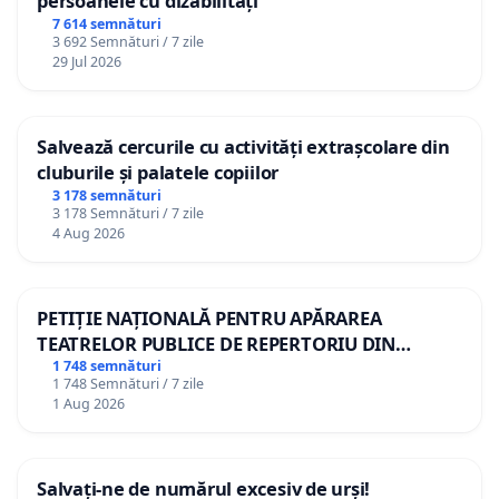
persoanele cu dizabilități
7 614 semnături
3 692 Semnături / 7 zile
29 Jul 2026
Salvează cercurile cu activități extrașcolare din
cluburile și palatele copiilor
3 178 semnături
3 178 Semnături / 7 zile
4 Aug 2026
PETIȚIE NAȚIONALĂ PENTRU APĂRAREA
TEATRELOR PUBLICE DE REPERTORIU DIN
ROMÂNIA
1 748 semnături
1 748 Semnături / 7 zile
1 Aug 2026
Salvați-ne de numărul excesiv de urși!