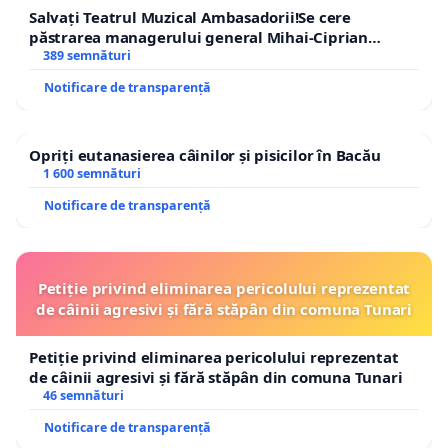
Salvați Teatrul Muzical Ambasadorii!Se cere
păstrarea managerului general Mihai-Ciprian
ROGOJAN
389 semnături
Notificare de transparență
Opriți eutanasierea câinilor și pisicilor în Bacău
1 600 semnături
Notificare de transparență
Petiție privind eliminarea pericolului reprezentat
de câinii agresivi și fără stăpân din comuna Tunari
Petiție privind eliminarea pericolului reprezentat
de câinii agresivi și fără stăpân din comuna Tunari
46 semnături
Notificare de transparență