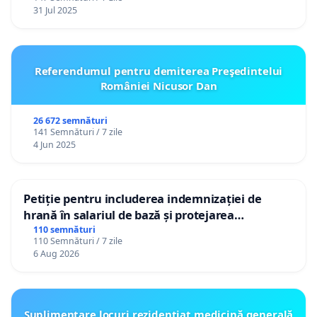
31 Jul 2025
Referendumul pentru demiterea Preşedintelui
României Nicusor Dan
26 672 semnături
141 Semnături / 7 zile
4 Jun 2025
Petiție pentru includerea indemnizației de
hrană în salariul de bază și protejarea
gradațiilor de vechime pentru asistenții
110 semnături
110 Semnături / 7 zile
personali
6 Aug 2026
Suplimentare locuri rezidențiat medicină generală