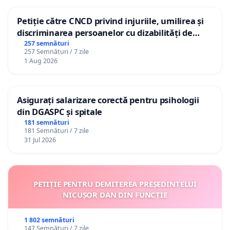
Petiție către CNCD privind injuriile, umilirea și
discriminarea persoanelor cu dizabilități de
către utilizatorul TikTok „Gorici”
257 semnături
257 Semnături / 7 zile
1 Aug 2026
Asigurați salarizare corectă pentru psihologii
din DGASPC și spitale
181 semnături
181 Semnături / 7 zile
31 Jul 2026
PETIȚIE PENTRU DEMITEREA PREȘEDINTELUI
NICUȘOR DAN DIN FUNCȚIE
1 802 semnături
147 Semnături / 7 zile