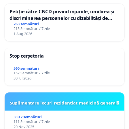
Petiție către CNCD privind injuriile, umilirea și
discriminarea persoanelor cu dizabilități de
către utilizatorul TikTok „Gorici”
263 semnături
215 Semnături / 7 zile
1 Aug 2026
Stop cerșetoria
560 semnături
152 Semnături / 7 zile
30 Jul 2026
Suplimentare locuri rezidențiat medicină generală
3 512 semnături
111 Semnături / 7 zile
20 Nov 2025