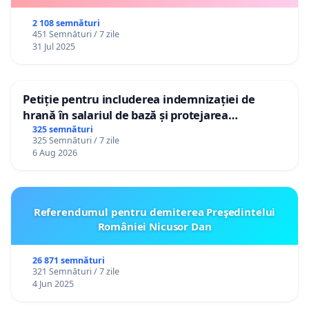
2 108 semnături
451 Semnături / 7 zile
31 Jul 2025
Petiție pentru includerea indemnizației de
hrană în salariul de bază și protejarea
gradațiilor de vechime pentru asistenții
325 semnături
325 Semnături / 7 zile
personali
6 Aug 2026
Referendumul pentru demiterea Preşedintelui
României Nicusor Dan
26 871 semnături
321 Semnături / 7 zile
4 Jun 2025