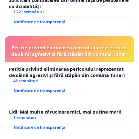
Solicităm combaterea urii online față de persoanele
cu dizabilități
7 721 semnături
Notificare de transparență
Petiție privind eliminarea pericolului reprezentat
de câinii agresivi și fără stăpân din comuna Tunari
Petiție privind eliminarea pericolului reprezentat
de câinii agresivi și fără stăpân din comuna Tunari
46 semnături
Notificare de transparență
Lidl: Mai multe cărucioare mici, mai puține mari!
8 semnături
Notificare de transparență