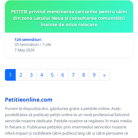
PETIȚIE privind menținerea țarcurilor pentru câini
din zona Lacului Noua și consultarea comunității
înainte de orice relocare
124 semnături
35 Semnături / 7 zile
7 May 2026
1
2
3
4
5
6
7
8
9
»
Petitieonline.com
Punem la dispoziția dvs. găzduirea gratis a petițiile online. Aveți
posibilitatea să publicați petiții online la un nivel profesional folosind
serviciile noastre dedicate. Petițiile noastre se regăsesc în mass media
în fiecare zi. Publicarea petițiilor prin intermediul serviciilor noastre
oferă impact și vizibilitate către publicul larg cât și către persoane ce