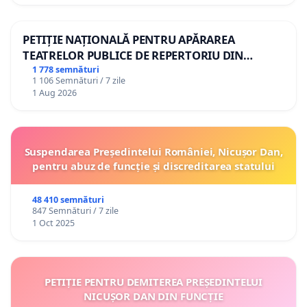
PETIȚIE NAȚIONALĂ PENTRU APĂRAREA
TEATRELOR PUBLICE DE REPERTORIU DIN
ROMÂNIA
1 778 semnături
1 106 Semnături / 7 zile
1 Aug 2026
Suspendarea Președintelui României, Nicușor Dan,
pentru abuz de funcție și discreditarea statului
48 410 semnături
847 Semnături / 7 zile
1 Oct 2025
PETIȚIE PENTRU DEMITEREA PREȘEDINTELUI
NICUȘOR DAN DIN FUNCȚIE