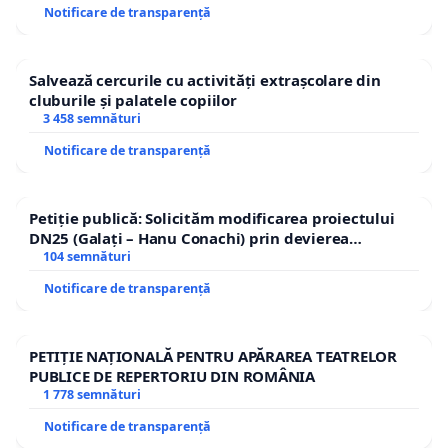
Notificare de transparență
Salvează cercurile cu activități extrașcolare din
cluburile și palatele copiilor
3 458 semnături
Notificare de transparență
Petiție publică: Solicităm modificarea proiectului
DN25 (Galați – Hanu Conachi) prin devierea
traseului în afara localităților!
104 semnături
Notificare de transparență
PETIȚIE NAȚIONALĂ PENTRU APĂRAREA TEATRELOR
PUBLICE DE REPERTORIU DIN ROMÂNIA
1 778 semnături
Notificare de transparență