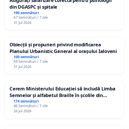
Asigurați salarizare corectă pentru psihologii
din DGASPC și spitale
190 semnături
67 Semnături / 7 zile
31 Jul 2026
Obiecții și propuneri privind modificarea
Planului Urbanistic General al orașului Ialoveni
100 semnături
59 Semnături / 7 zile
31 Jul 2026
Cerem Ministerului Educației să includă Limba
Semnelor și alfabetul Braille în școlile din
Republica Moldova!
174 semnături
46 Semnături / 7 zile
26 Jul 2026