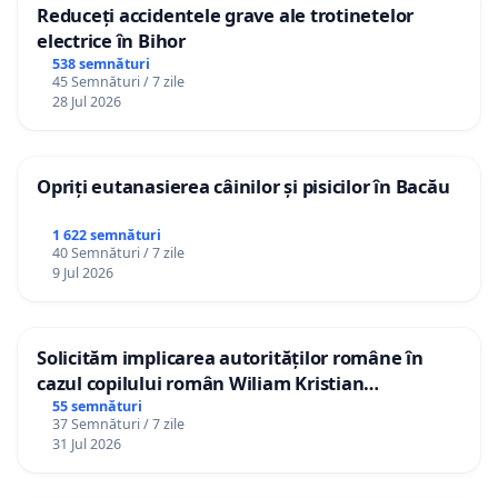
Reduceți accidentele grave ale trotinetelor
electrice în Bihor
538 semnături
45 Semnături / 7 zile
28 Jul 2026
Opriți eutanasierea câinilor și pisicilor în Bacău
1 622 semnături
40 Semnături / 7 zile
9 Jul 2026
Solicităm implicarea autorităților române în
cazul copilului român Wiliam Kristian
Gheorghe, aflat în plasament în Danemarca de
55 semnături
37 Semnături / 7 zile
12 ani
31 Jul 2026