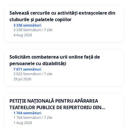
Salvează cercurile cu activități extrașcolare din
cluburile și palatele copiilor
3 338 semnături
3 338 Semnături / 7 zile
4 Aug 2026
Solicităm combaterea urii online față de
persoanele cu dizabilități
7 671 semnături
2 022 Semnături / 7 zile
29 Jul 2026
PETIȚIE NAȚIONALĂ PENTRU APĂRAREA
TEATRELOR PUBLICE DE REPERTORIU DIN
ROMÂNIA
1 764 semnături
1 764 Semnături / 7 zile
1 Aug 2026