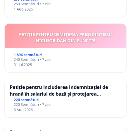
259 Semnături / 7 zile
1 Aug 2026
PETIȚIE PENTRU DEMITEREA PREȘEDINTELUI
NICUȘOR DAN DIN FUNCȚIE
1 896 semnături
240 Semnături / 7 zile
31 Jul 2025
Petiție pentru includerea indemnizației de
hrană în salariul de bază și protejarea
gradațiilor de vechime pentru asistenții
220 semnături
220 Semnături / 7 zile
personali
6 Aug 2026