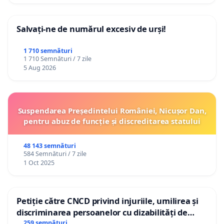
Salvați-ne de numărul excesiv de urși!
1 710 semnături
1 710 Semnături / 7 zile
5 Aug 2026
Suspendarea Președintelui României, Nicușor Dan,
pentru abuz de funcție și discreditarea statului
48 143 semnături
584 Semnături / 7 zile
1 Oct 2025
Petiție către CNCD privind injuriile, umilirea și
discriminarea persoanelor cu dizabilități de
către utilizatorul TikTok „Gorici”
259 semnături