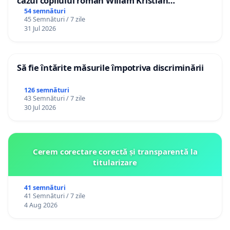
cazul copilului român Wiliam Kristian
Gheorghe, aflat în plasament în Danemarca de
54 semnături
45 Semnături / 7 zile
12 ani
31 Jul 2026
Să fie întărite măsurile împotriva discriminării
126 semnături
43 Semnături / 7 zile
30 Jul 2026
Cerem corectare corectă și transparentă la
titularizare
41 semnături
41 Semnături / 7 zile
4 Aug 2026