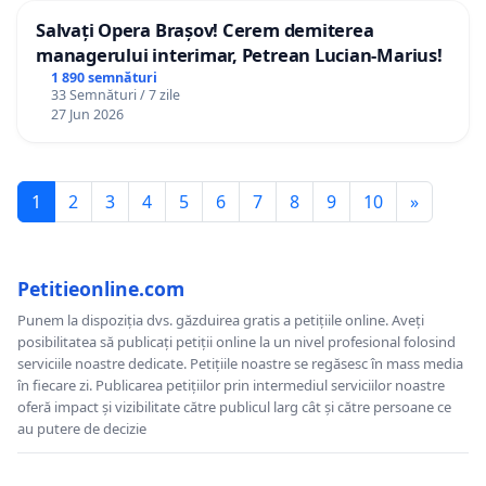
Salvați Opera Brașov! Cerem demiterea
managerului interimar, Petrean Lucian-Marius!
1 890 semnături
33 Semnături / 7 zile
27 Jun 2026
1
2
3
4
5
6
7
8
9
10
»
Petitieonline.com
Punem la dispoziția dvs. găzduirea gratis a petițiile online. Aveți
posibilitatea să publicați petiții online la un nivel profesional folosind
serviciile noastre dedicate. Petițiile noastre se regăsesc în mass media
în fiecare zi. Publicarea petițiilor prin intermediul serviciilor noastre
oferă impact și vizibilitate către publicul larg cât și către persoane ce
au putere de decizie