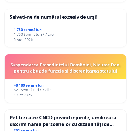
Salvați-ne de numărul excesiv de urși!
1 750 semnături
1 750 Semnături / 7 zile
5 Aug 2026
Suspendarea Președintelui României, Nicușor Dan,
pentru abuz de funcție și discreditarea statului
48 180 semnături
621 Semnături / 7 zile
1 Oct 2025
Petiție către CNCD privind injuriile, umilirea și
discriminarea persoanelor cu dizabilități de
către utilizatorul TikTok „Gorici”
261 semnături