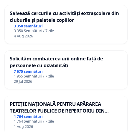
Salvează cercurile cu activități extrașcolare din
cluburile și palatele copiilor
3 350 semnături
3 350 Semnături / 7 zile
4 Aug 2026
Solicităm combaterea urii online față de
persoanele cu dizabilități
7 675 semnături
1 955 Semnături / 7 zile
29 Jul 2026
PETIȚIE NAȚIONALĂ PENTRU APĂRAREA
TEATRELOR PUBLICE DE REPERTORIU DIN
ROMÂNIA
1 764 semnături
1 764 Semnături / 7 zile
1 Aug 2026