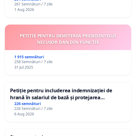
261 Semnături / 7 zile
1 Aug 2026
PETIȚIE PENTRU DEMITEREA PREȘEDINTELUI
NICUȘOR DAN DIN FUNCȚIE
1 915 semnături
258 Semnături / 7 zile
31 Jul 2025
Petiție pentru includerea indemnizației de
hrană în salariul de bază și protejarea
gradațiilor de vechime pentru asistenții
226 semnături
226 Semnături / 7 zile
personali
6 Aug 2026