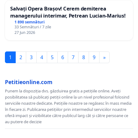
Salvați Opera Brașov! Cerem demiterea
managerului interimar, Petrean Lucian-Marius!
1 890 semnături
33 Semnături / 7 zile
27 Jun 2026
1
2
3
4
5
6
7
8
9
»
Petitieonline.com
Punem la dispoziția dvs. găzduirea gratis a petițiile online. Aveți
posibilitatea să publicați petiții online la un nivel profesional folosind
serviciile noastre dedicate. Petițiile noastre se regăsesc în mass media
în fiecare zi. Publicarea petițiilor prin intermediul serviciilor noastre
oferă impact și vizibilitate către publicul larg cât și către persoane ce
au putere de decizie