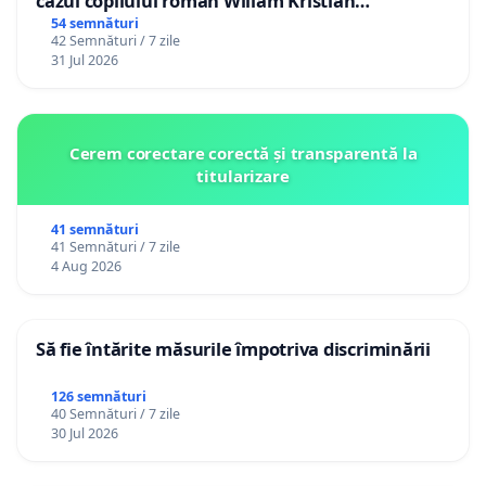
cazul copilului român Wiliam Kristian
Gheorghe, aflat în plasament în Danemarca de
54 semnături
42 Semnături / 7 zile
12 ani
31 Jul 2026
Cerem corectare corectă și transparentă la
titularizare
41 semnături
41 Semnături / 7 zile
4 Aug 2026
Să fie întărite măsurile împotriva discriminării
126 semnături
40 Semnături / 7 zile
30 Jul 2026