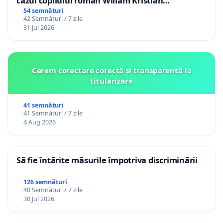
cazul copilului român Wiliam Kristian
Gheorghe, aflat în plasament în Danemarca de
54 semnături
42 Semnături / 7 zile
12 ani
31 Jul 2026
Cerem corectare corectă și transparentă la
titularizare
41 semnături
41 Semnături / 7 zile
4 Aug 2026
Să fie întărite măsurile împotriva discriminării
126 semnături
40 Semnături / 7 zile
30 Jul 2026