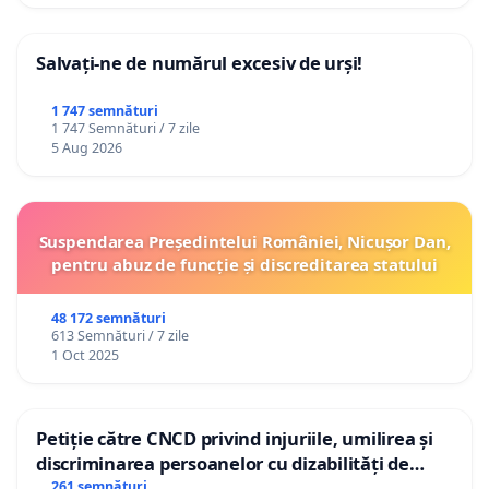
Salvați-ne de numărul excesiv de urși!
1 747 semnături
1 747 Semnături / 7 zile
5 Aug 2026
Suspendarea Președintelui României, Nicușor Dan,
pentru abuz de funcție și discreditarea statului
48 172 semnături
613 Semnături / 7 zile
1 Oct 2025
Petiție către CNCD privind injuriile, umilirea și
discriminarea persoanelor cu dizabilități de
către utilizatorul TikTok „Gorici”
261 semnături