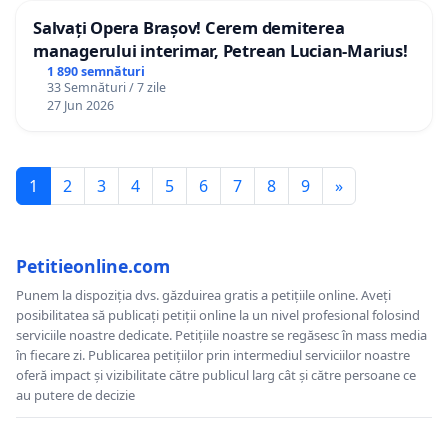
Salvați Opera Brașov! Cerem demiterea
managerului interimar, Petrean Lucian-Marius!
1 890 semnături
33 Semnături / 7 zile
27 Jun 2026
1
2
3
4
5
6
7
8
9
»
Petitieonline.com
Punem la dispoziția dvs. găzduirea gratis a petițiile online. Aveți
posibilitatea să publicați petiții online la un nivel profesional folosind
serviciile noastre dedicate. Petițiile noastre se regăsesc în mass media
în fiecare zi. Publicarea petițiilor prin intermediul serviciilor noastre
oferă impact și vizibilitate către publicul larg cât și către persoane ce
au putere de decizie