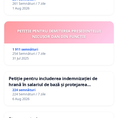
261 Semnături / 7 zile
1 Aug 2026
PETIȚIE PENTRU DEMITEREA PREȘEDINTELUI
NICUȘOR DAN DIN FUNCȚIE
1 911 semnături
254 Semnături / 7 zile
31 Jul 2025
Petiție pentru includerea indemnizației de
hrană în salariul de bază și protejarea
gradațiilor de vechime pentru asistenții
224 semnături
224 Semnături / 7 zile
personali
6 Aug 2026