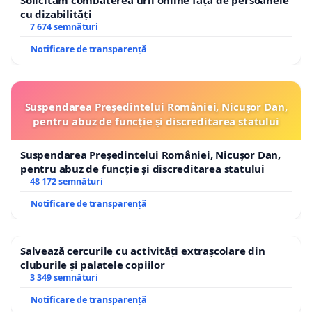
Solicităm combaterea urii online față de persoanele
cu dizabilități
7 674 semnături
Notificare de transparență
Suspendarea Președintelui României, Nicușor Dan,
pentru abuz de funcție și discreditarea statului
Suspendarea Președintelui României, Nicușor Dan,
pentru abuz de funcție și discreditarea statului
48 172 semnături
Notificare de transparență
Salvează cercurile cu activități extrașcolare din
cluburile și palatele copiilor
3 349 semnături
Notificare de transparență