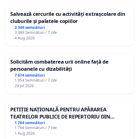
Salvează cercurile cu activități extrașcolare din
cluburile și palatele copiilor
3 349 semnături
3 349 Semnături / 7 zile
4 Aug 2026
Solicităm combaterea urii online față de
persoanele cu dizabilități
7 674 semnături
1 954 Semnături / 7 zile
29 Jul 2026
PETIȚIE NAȚIONALĂ PENTRU APĂRAREA
TEATRELOR PUBLICE DE REPERTORIU DIN
ROMÂNIA
1 764 semnături
1 764 Semnături / 7 zile
1 Aug 2026