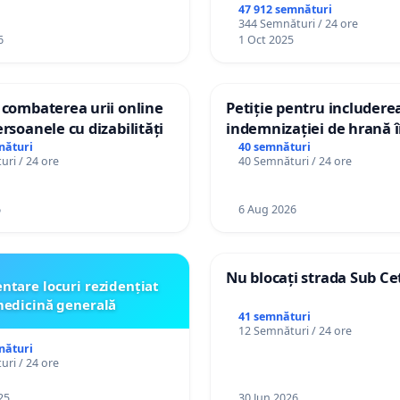
47 912 semnături
344 Semnături / 24 ore
6
1 Oct 2025
 combaterea urii online
Petiție pentru includere
ersoanele cu dizabilități
indemnizației de hrană î
de bază și protejarea gra
nături
40 semnături
ri / 24 ore
40 Semnături / 24 ore
de vechime pentru asiste
personali
6
6 Aug 2026
Nu blocați strada Sub Ce
ntare locuri rezidențiat
edicină generală
41 semnături
12 Semnături / 24 ore
nături
ri / 24 ore
25
30 Jun 2026