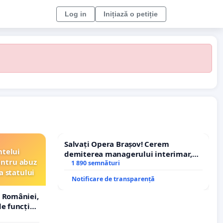
Log in
Inițiază o petiție
Salvați Opera Brașov! Cerem
ntelui
demiterea managerului interimar,
entru abuz
Petrean Lucian-Marius!
1 890 semnături
a statului
Notificare de transparență
 României,
e funcție