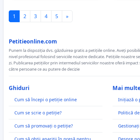
1
2
3
4
5
»
Petitieonline.com
Punem la dispoziția dvs. găzduirea gratis a petițiile online. Aveți posibili
nivel profesional folosind serviciile noastre dedicate. Petițiile noastre 
zi. Publicarea petițiilor prin intermediul serviciilor noastre oferă impact și
către persoane ce au putere de decizie
Ghiduri
Mai mult
Cum să începi o petiție online
Inițiază o 
Cum se scrie o petiție?
Politică de
Cum să promovați o petiție?
Gestionați
Cum să obții apariții în presă pentru
Despre no