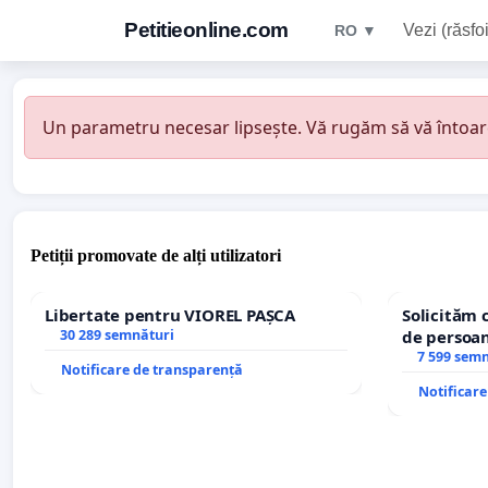
Petitieonline.com
Vezi (răsfoi
RO ▼
Un parametru necesar lipsește. Vă rugăm să vă întoarceț
Petiții promovate de alți utilizatori
Libertate pentru VIOREL PAȘCA
Solicităm 
30 289 semnături
de persoan
7 599 sem
Notificare de transparență
Notificar