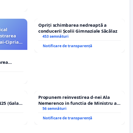
Opriți schimbarea nedreaptă a
ical
conducerii Școlii Gimnaziale Săcălaz
strarea
453 semnături
ai-Ciprian
Notificare de transparență
area
i-Ciprian
Propunem reinvestirea d-nei Ala
25 (Galați
Nemerenco in functia de Ministru al
erea
Sanatatii
56 semnături
lor!
Notificare de transparență