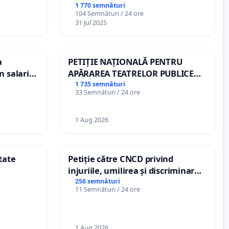
1 770 semnături
104 Semnături / 24 ore
31 Jul 2025
a
PETIȚIE NAȚIONALĂ PENTRU
n salariul
APĂRAREA TEATRELOR PUBLICE
dațiilor
DE REPERTORIU DIN ROMÂNIA
1 735 semnături
33 Semnături / 24 ore
nții
1 Aug 2026
tate
Petiție către CNCD privind
injuriile, umilirea și discriminarea
persoanelor cu dizabilități de
256 semnături
11 Semnături / 24 ore
către utilizatorul TikTok „Gorici”
1 Aug 2026