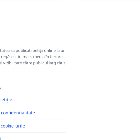
tatea să publicați petiții online la un
se regăsesc în mass media în fiecare
 vizibilitate către publicul larg cât și
e
petiție
 confidențialitate
 cookie-urile
i