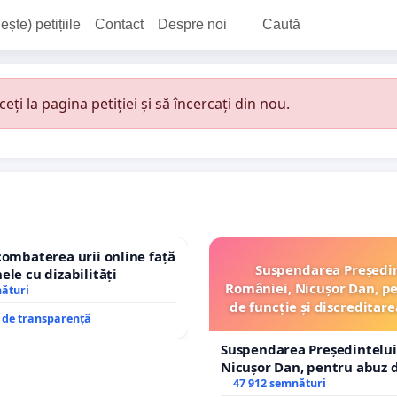
ește) petițiile
Contact
Despre noi
Caută
i la pagina petiției și să încercați din nou.
combaterea urii online față
Suspendarea Președi
ele cu dizabilități
României, Nicușor Dan, p
nături
de funcție și discreditare
e de transparență
Suspendarea Președintelui
Nicușor Dan, pentru abuz d
și discreditarea statului
47 912 semnături