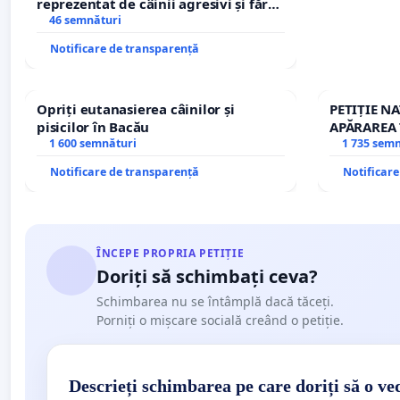
reprezentat de câinii agresivi și fără
stăpân din comuna Tunari
46 semnături
Notificare de transparență
Opriți eutanasierea câinilor și
PETIȚIE N
pisicilor în Bacău
APĂRAREA 
1 600 semnături
REPERTOR
1 735 sem
Notificare de transparență
Notificar
ÎNCEPE PROPRIA PETIȚIE
Doriți să schimbați ceva?
Schimbarea nu se întâmplă dacă tăceți.
Porniți o mișcare socială creând o petiție.
Descrieți schimbarea pe care doriți să o ve