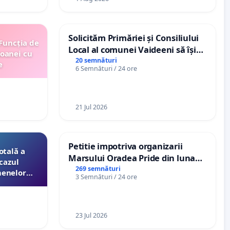
Solicităm Primăriei și Consiliului
 Funcția de
Local al comunei Vaideeni să își
soanei cu
exercite efectiv atribuțiile legale
20 semnături
e
6 Semnături / 24 ore
și să reprezinte interesele
cetățenilor în raport cu APAVIL
S.A, operatorul serviciului de apă!
21 Jul 2026
Petitie impotriva organizarii
otală a
Marsului Oradea Pride din luna
cazul
Iulie 2026
269 semnături
menelor
3 Semnături / 24 ore
esori de
aţiei
23 Jul 2026