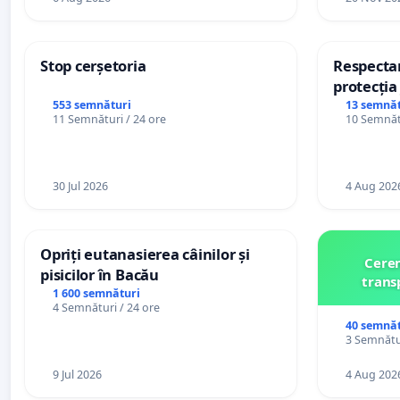
Stop cerșetoria
Respectar
protecția 
casino
553 semnături
13 semnăt
11 Semnături / 24 ore
10 Semnătu
30 Jul 2026
4 Aug 202
Opriți eutanasierea câinilor și
Cerem
pisicilor în Bacău
trans
1 600 semnături
4 Semnături / 24 ore
40 semnăt
3 Semnătur
9 Jul 2026
4 Aug 202