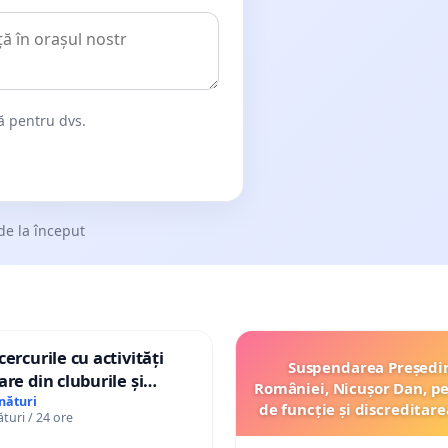
dă pentru dvs.
de la început
ercurile cu activități
Suspendarea Președi
are din cluburile și
României, Nicușor Dan, p
opiilor
nături
de funcție și discreditare
uri / 24 ore