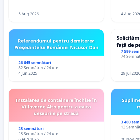
5 Aug 2026
4 Aug 202
Solicităm
Referendumul pentru demiterea
față de p
Preşedintelui României Nicusor Dan
7 599 sem
74 Semnătu
26 645 semnături
82 Semnături / 24 ore
4 Jun 2025
29 Jul 202
Instalarea de containere închise în
Suplime
Villaverde Alto pentru a evita
m
deșeurile pe stradă
3 480 sem
13 Semnătu
23 semnături
23 Semnături / 24 ore
6 Aug 2026
20 Nov 20