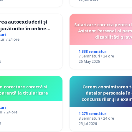
ea autoexcluderii și
Salarizare corecta pentru
jucătorilor în online
Asistent Personal al per
uri
dizabilități grav
ri / 24 ore
1 338 semnături
7 Semnături / 24 ore
6
26 May 2026
 corectare corectă și
Cerem anonimizarea t
parentă la titularizare
datelor personale în 
concursurilor şi a exa
organizate pentru prof
uri
către Ministerul Educ
i / 24 ore
1 275 semnături
3 Semnături / 24 ore
6
25 Jul 2026