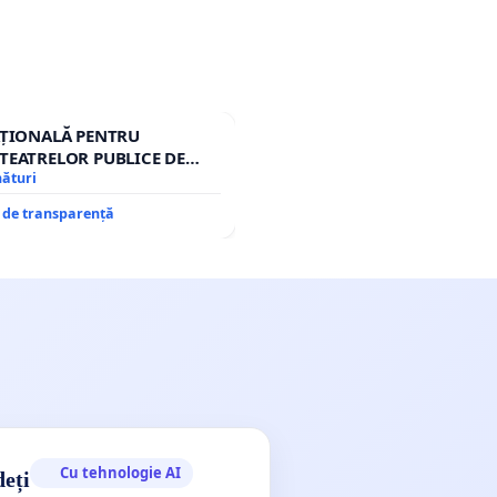
AȚIONALĂ PENTRU
TEATRELOR PUBLICE DE
IU DIN ROMÂNIA
nături
e de transparență
Cu tehnologie AI
deți