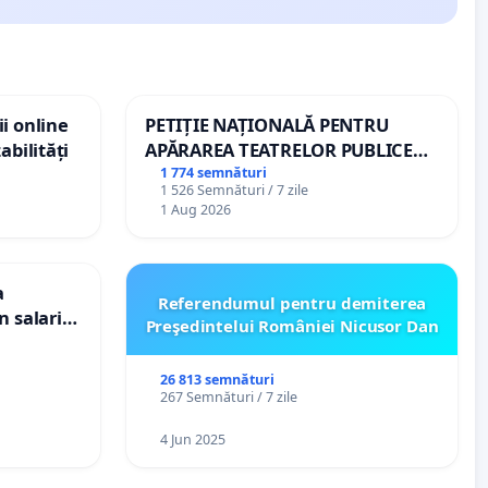
i online
PETIȚIE NAȚIONALĂ PENTRU
abilități
APĂRAREA TEATRELOR PUBLICE
DE REPERTORIU DIN ROMÂNIA
1 774 semnături
1 526 Semnături / 7 zile
1 Aug 2026
a
Referendumul pentru demiterea
n salariul
Preşedintelui României Nicusor Dan
dațiilor
nții
26 813 semnături
267 Semnături / 7 zile
4 Jun 2025