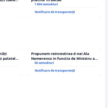
erea
1 604 semnături
lor!
Notificare de transparență
tăți
Propunem reinvestirea d-nei Ala
și palatele
Nemerenco in functia de Ministru al
Sanatatii
56 semnături
Notificare de transparență