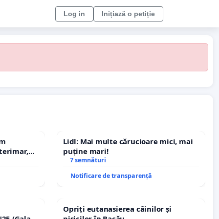
Log in
Inițiază o petiție
em
Lidl: Mai multe cărucioare mici, mai
terimar,
puține mari!
7 semnături
Notificare de transparență
Opriți eutanasierea câinilor și
25 (Galați
pisicilor în Bacău