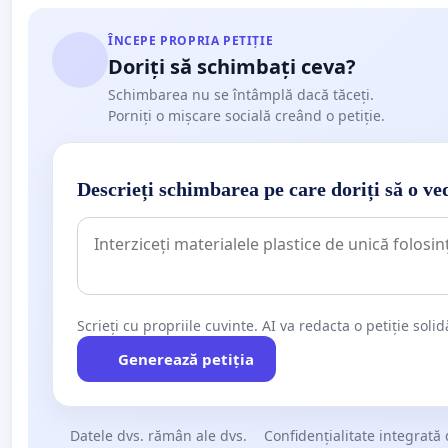
ÎNCEPE PROPRIA PETIȚIE
Doriți să schimbați ceva?
Schimbarea nu se întâmplă dacă tăceți.
Porniți o mișcare socială creând o petiție.
Descrieți schimbarea pe care doriți să o ve
Scrieți cu propriile cuvinte. AI va redacta o petiție soli
Generează petiția
Datele dvs. rămân ale dvs.
Confidențialitate integrată 