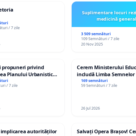
etoria
Suplimentare locuri rez
medicină genera
turi
uri / 7 zile
3 509 semnături
109 Semnături / 7 zile
6
20 Nov 2025
și propuneri privind
Cerem Ministerului Educ
ea Planului Urbanistic
includă Limba Semnelor 
l orașului Ialoveni
alfabetul Braille în școlil
turi
169 semnături
ri / 7 zile
59 Semnături / 7 zile
Republica Moldova!
6
26 Jul 2026
 implicarea autorităților
Salvați Opera Brașov! C