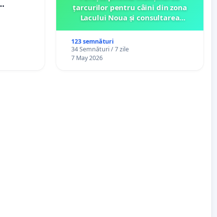
țarcurilor pentru câini din zona
n-Marius!
Lacului Noua și consultarea
comunității înainte de orice
relocare
123 semnături
34 Semnături / 7 zile
7 May 2026