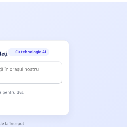
Cu tehnologie AI
deți
dă pentru dvs.
de la început