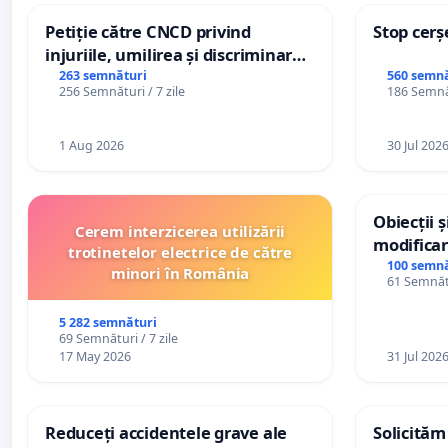
Petiție către CNCD privind
Stop cerș
injuriile, umilirea și discriminarea
persoanelor cu dizabilități de
263 semnături
560 semnă
256 Semnături / 7 zile
186 Semnăt
către utilizatorul TikTok „Gorici”
1 Aug 2026
30 Jul 202
Obiecții 
Cerem interzicerea utilizării
modificar
trotinetelor electrice de către
General a
100 semnă
minori în România
61 Semnătu
5 282 semnături
69 Semnături / 7 zile
17 May 2026
31 Jul 202
Reduceți accidentele grave ale
Solicităm