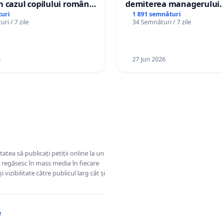
 cazul copilului român
demiterea managerului
istian Gheorghe, aflat în
interimar, Petrean Lucia
uri
1 891 semnături
ri / 7 zile
34 Semnături / 7 zile
t în Danemarca de 12
6
27 Jun 2026
tatea să publicați petiții online la un
se regăsesc în mass media în fiecare
 vizibilitate către publicul larg cât și
e