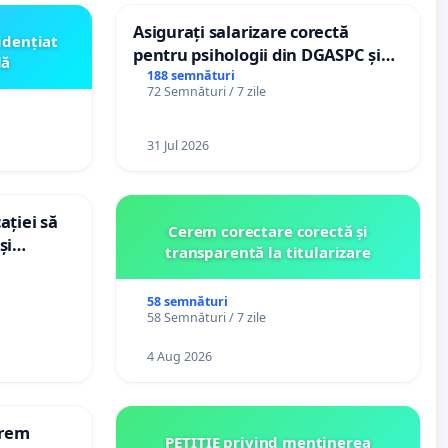
Asigurați salarizare corectă
idențiat
pentru psihologii din DGASPC și
lă
spitale
188 semnături
72 Semnături / 7 zile
31 Jul 2026
ației să
Cerem corectare corectă și
și
transparentă la titularizare
e din
58 semnături
58 Semnături / 7 zile
4 Aug 2026
erem
PETIȚIE privind menținerea