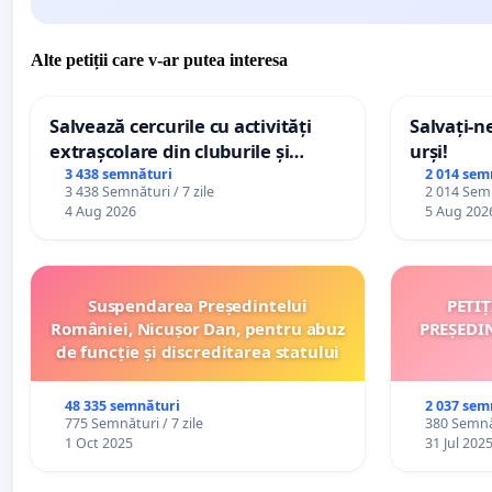
Alte petiții care v-ar putea interesa
Salvează cercurile cu activități
Salvați-n
extrașcolare din cluburile și
urși!
palatele copiilor
3 438 semnături
2 014 sem
3 438 Semnături / 7 zile
2 014 Semn
4 Aug 2026
5 Aug 202
Suspendarea Președintelui
PETI
României, Nicușor Dan, pentru abuz
PREȘEDI
de funcție și discreditarea statului
48 335 semnături
2 037 sem
775 Semnături / 7 zile
380 Semnăt
1 Oct 2025
31 Jul 202