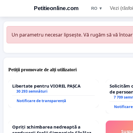
Petitieonline.com
Vezi (răsfoi
RO ▼
Un parametru necesar lipsește. Vă rugăm să vă întoarceț
Petiții promovate de alți utilizatori
Libertate pentru VIOREL PAȘCA
Solicităm 
30 293 semnături
de persoan
7 709 sem
Notificare de transparență
Notificar
Opriți schimbarea nedreaptă a
Suspe
conducerii Școlii Gimnaziale Săcălaz