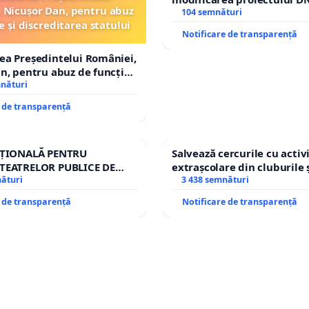
 Nicușor Dan, pentru abuz
– Hanu Conachi) prin devi
104 semnături
e și discreditarea statului
traseului în afara localități
Notificare de transparență
ea Președintelui României,
n, pentru abuz de funcție
tarea statului
mnături
e de transparență
AȚIONALĂ PENTRU
Salvează cercurile cu activi
TEATRELOR PUBLICE DE
extrașcolare din cluburile 
IU DIN ROMÂNIA
nături
copiilor
3 438 semnături
e de transparență
Notificare de transparență