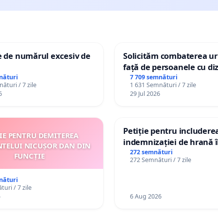
e de numărul excesiv de
Solicităm combaterea uri
față de persoanele cu diz
nături
7 709 semnături
ături / 7 zile
1 631 Semnături / 7 zile
6
29 Jul 2026
Petiție pentru includere
ȚIE PENTRU DEMITEREA
indemnizației de hrană î
NTELUI NICUȘOR DAN DIN
de bază și protejarea gra
272 semnături
FUNCȚIE
272 Semnături / 7 zile
de vechime pentru asiste
personali
nături
uri / 7 zile
5
6 Aug 2026