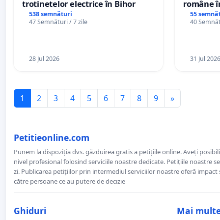
trotinetelor electrice în Bihor
române în
Wiliam Kr
538 semnături
55 semnăt
47 Semnături / 7 zile
40 Semnătu
plasamen
ani
28 Jul 2026
31 Jul 202
1
2
3
4
5
6
7
8
9
»
Petitieonline.com
Punem la dispoziția dvs. găzduirea gratis a petițiile online. Aveți posibili
nivel profesional folosind serviciile noastre dedicate. Petițiile noastre 
zi. Publicarea petițiilor prin intermediul serviciilor noastre oferă impact și
către persoane ce au putere de decizie
Ghiduri
Mai mult