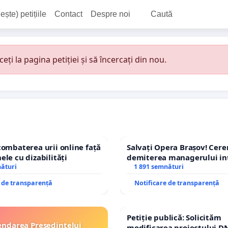
ește) petițiile
Contact
Despre noi
Caută
i la pagina petiției și să încercați din nou.
combaterea urii online față
Salvați Opera Brașov! Cer
ele cu dizabilități
demiterea managerului in
nături
Petrean Lucian-Marius!
1 891 semnături
e de transparență
Notificare de transparență
Petiție publică: Solicităm
ndarea Președintelui
modificarea proiectului DN