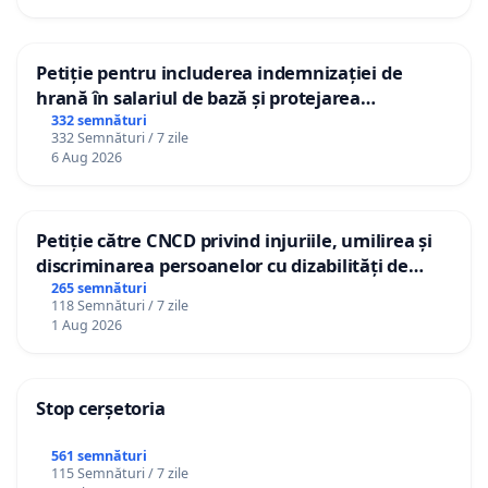
Petiție pentru includerea indemnizației de
hrană în salariul de bază și protejarea
gradațiilor de vechime pentru asistenții
332 semnături
332 Semnături / 7 zile
personali
6 Aug 2026
Petiție către CNCD privind injuriile, umilirea și
discriminarea persoanelor cu dizabilități de
către utilizatorul TikTok „Gorici”
265 semnături
118 Semnături / 7 zile
1 Aug 2026
Stop cerșetoria
561 semnături
115 Semnături / 7 zile