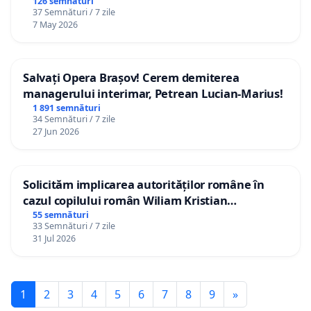
126 semnături
37 Semnături / 7 zile
7 May 2026
Salvați Opera Brașov! Cerem demiterea
managerului interimar, Petrean Lucian-Marius!
1 891 semnături
34 Semnături / 7 zile
27 Jun 2026
Solicităm implicarea autorităților române în
cazul copilului român Wiliam Kristian
Gheorghe, aflat în plasament în Danemarca de
55 semnături
33 Semnături / 7 zile
12 ani
31 Jul 2026
1
2
3
4
5
6
7
8
9
»