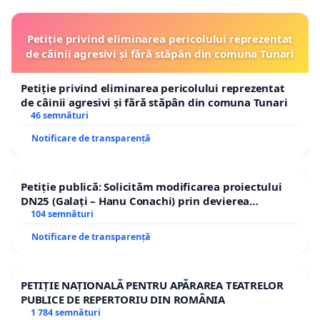
Petiție privind eliminarea pericolului reprezentat
de câinii agresivi și fără stăpân din comuna Tunari
Petiție privind eliminarea pericolului reprezentat
de câinii agresivi și fără stăpân din comuna Tunari
46 semnături
Notificare de transparență
Petiție publică: Solicităm modificarea proiectului
DN25 (Galați – Hanu Conachi) prin devierea
traseului în afara localităților!
104 semnături
Notificare de transparență
PETIȚIE NAȚIONALĂ PENTRU APĂRAREA TEATRELOR
PUBLICE DE REPERTORIU DIN ROMÂNIA
1 784 semnături