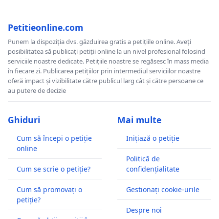
Petitieonline.com
Punem la dispoziția dvs. găzduirea gratis a petițiile online. Aveți
posibilitatea să publicați petiții online la un nivel profesional folosind
serviciile noastre dedicate. Petițiile noastre se regăsesc în mass media
în fiecare zi. Publicarea petițiilor prin intermediul serviciilor noastre
oferă impact și vizibilitate către publicul larg cât și către persoane ce
au putere de decizie
Ghiduri
Mai multe
Cum să începi o petiție
Inițiază o petiție
online
Politică de
Cum se scrie o petiție?
confidențialitate
Cum să promovați o
Gestionați cookie-urile
petiție?
Despre noi