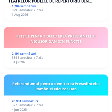
TEATRELOR PUBLICE DE REPERTORIU DIN
ROMÂNIA
1 784 semnături
899 Semnături / 7 zile
1 Aug 2026
PETIȚIE PENTRU DEMITEREA PREȘEDINTELUI
NICUȘOR DAN DIN FUNCȚIE
2 191 semnături
534 Semnături / 7 zile
31 Jul 2025
Referendumul pentru demiterea Preşedintelui
României Nicusor Dan
26 931 semnături
377 Semnături / 7 zile
4 Jun 2025