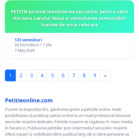
PETIȚIE privind menținerea țarcurilor pentru câini
din zona Lacului Noua și consultarea comunității
înainte de orice relocare
123 semnături
34 Semnături / 7 zile
7 May 2026
1
2
3
4
5
6
7
8
9
»
Petitieonline.com
Punem la dispoziția dvs. găzduirea gratis a petițiile online. Aveți
posibilitatea să publicați petiții online la un nivel profesional folosind
serviciile noastre dedicate. Petițiile noastre se regăsesc în mass media
în fiecare zi. Publicarea petițiilor prin intermediul serviciilor noastre
oferă impact și vizibilitate către publicul larg cât și către persoane ce