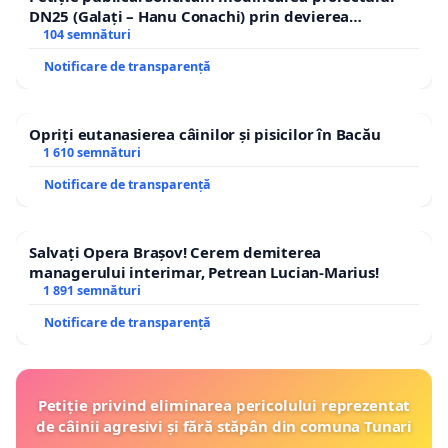
DN25 (Galați – Hanu Conachi) prin devierea
traseului în afara localităților!
104 semnături
Notificare de transparență
Opriți eutanasierea câinilor și pisicilor în Bacău
1 610 semnături
Notificare de transparență
Salvați Opera Brașov! Cerem demiterea
managerului interimar, Petrean Lucian-Marius!
1 891 semnături
Notificare de transparență
Petiție privind eliminarea pericolului reprezentat
de câinii agresivi și fără stăpân din comuna Tunari