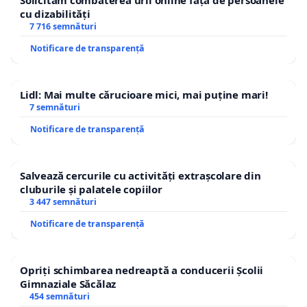
Solicităm combaterea urii online față de persoanele
cu dizabilități
7 716 semnături
Notificare de transparență
Lidl: Mai multe cărucioare mici, mai puține mari!
7 semnături
Notificare de transparență
Salvează cercurile cu activități extrașcolare din
cluburile și palatele copiilor
3 447 semnături
Notificare de transparență
Opriți schimbarea nedreaptă a conducerii Școlii
Gimnaziale Săcălaz
454 semnături