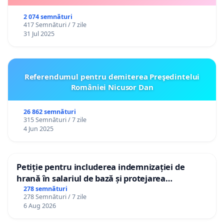
2 074 semnături
417 Semnături / 7 zile
31 Jul 2025
Referendumul pentru demiterea Preşedintelui
României Nicusor Dan
26 862 semnături
315 Semnături / 7 zile
4 Jun 2025
Petiție pentru includerea indemnizației de
hrană în salariul de bază și protejarea
gradațiilor de vechime pentru asistenții
278 semnături
278 Semnături / 7 zile
personali
6 Aug 2026