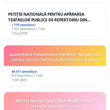
PETIȚIE NAȚIONALĂ PENTRU APĂRAREA
TEATRELOR PUBLICE DE REPERTORIU DIN
ROMÂNIA
1 775 semnături
1 327 Semnături / 7 zile
1 Aug 2026
Suspendarea Președintelui României, Nicușor Dan,
pentru abuz de funcție și discreditarea statului
48 371 semnături
810 Semnături / 7 zile
1 Oct 2025
PETIȚIE PENTRU DEMITEREA PREȘEDINTELUI
NICUȘOR DAN DIN FUNCȚIE