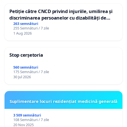
Petiție către CNCD privind injuriile, umilirea și
discriminarea persoanelor cu dizabilități de
către utilizatorul TikTok „Gorici”
263 semnături
255 Semnături / 7 zile
1 Aug 2026
Stop cerșetoria
560 semnături
175 Semnături / 7 zile
30 Jul 2026
Suplimentare locuri rezidențiat medicină generală
3 509 semnături
108 Semnături / 7 zile
20 Nov 2025