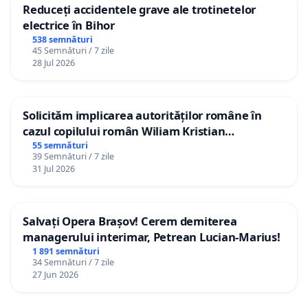
Reduceți accidentele grave ale trotinetelor
electrice în Bihor
538 semnături
45 Semnături / 7 zile
28 Jul 2026
Solicităm implicarea autorităților române în
cazul copilului român Wiliam Kristian
Gheorghe, aflat în plasament în Danemarca de
55 semnături
39 Semnături / 7 zile
12 ani
31 Jul 2026
Salvați Opera Brașov! Cerem demiterea
managerului interimar, Petrean Lucian-Marius!
1 891 semnături
34 Semnături / 7 zile
27 Jun 2026