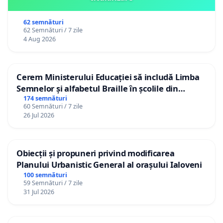
62 semnături
62 Semnături / 7 zile
4 Aug 2026
Cerem Ministerului Educației să includă Limba
Semnelor și alfabetul Braille în școlile din
Republica Moldova!
174 semnături
60 Semnături / 7 zile
26 Jul 2026
Obiecții și propuneri privind modificarea
Planului Urbanistic General al orașului Ialoveni
100 semnături
59 Semnături / 7 zile
31 Jul 2026