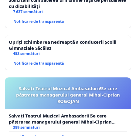
Solicităm combaterea urii online față de persoanele
cu dizabilități
7 637 semnături
Notificare de transparență
Opriți schimbarea nedreaptă a conducerii Școlii
Gimnaziale Săcălaz
453 semnături
Notificare de transparență
Salvați Teatrul Muzical Ambasadorii!Se cere
păstrarea managerului general Mihai-Ciprian
ROGOJAN
Salvați Teatrul Muzical Ambasadorii!Se cere
păstrarea managerului general Mihai-Ciprian
ROGOJAN
389 semnături