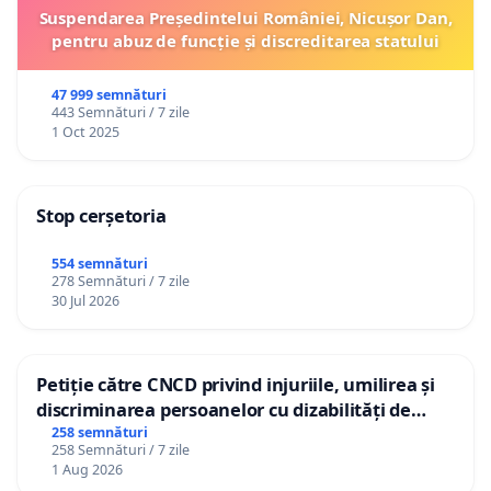
Suspendarea Președintelui României, Nicușor Dan,
pentru abuz de funcție și discreditarea statului
47 999 semnături
443 Semnături / 7 zile
1 Oct 2025
Stop cerșetoria
554 semnături
278 Semnături / 7 zile
30 Jul 2026
Petiție către CNCD privind injuriile, umilirea și
discriminarea persoanelor cu dizabilități de
către utilizatorul TikTok „Gorici”
258 semnături
258 Semnături / 7 zile
1 Aug 2026