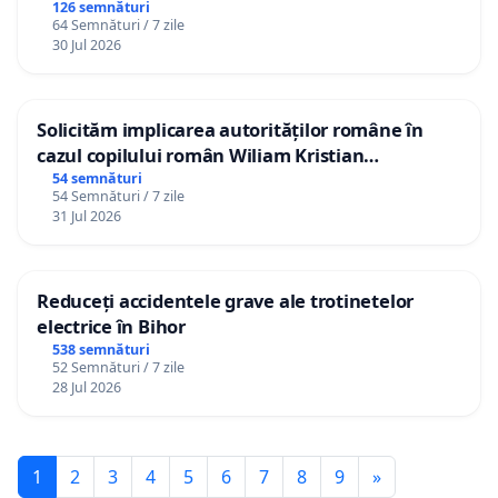
126 semnături
64 Semnături / 7 zile
30 Jul 2026
Solicităm implicarea autorităților române în
cazul copilului român Wiliam Kristian
Gheorghe, aflat în plasament în Danemarca de
54 semnături
54 Semnături / 7 zile
12 ani
31 Jul 2026
Reduceți accidentele grave ale trotinetelor
electrice în Bihor
538 semnături
52 Semnături / 7 zile
28 Jul 2026
1
2
3
4
5
6
7
8
9
»