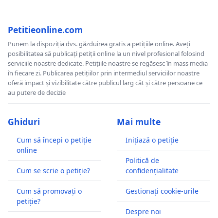
Petitieonline.com
Punem la dispoziția dvs. găzduirea gratis a petițiile online. Aveți
posibilitatea să publicați petiții online la un nivel profesional folosind
serviciile noastre dedicate. Petițiile noastre se regăsesc în mass media
în fiecare zi. Publicarea petițiilor prin intermediul serviciilor noastre
oferă impact și vizibilitate către publicul larg cât și către persoane ce
au putere de decizie
Ghiduri
Mai multe
Cum să începi o petiție
Inițiază o petiție
online
Politică de
Cum se scrie o petiție?
confidențialitate
Cum să promovați o
Gestionați cookie-urile
petiție?
Despre noi