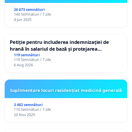
26 673 semnături
140 Semnături / 7 zile
4 Jun 2025
Petiție pentru includerea indemnizației de
hrană în salariul de bază și protejarea
gradațiilor de vechime pentru asistenții
119 semnături
119 Semnături / 7 zile
personali
6 Aug 2026
Suplimentare locuri rezidențiat medicină generală
3 482 semnături
110 Semnături / 7 zile
20 Nov 2025