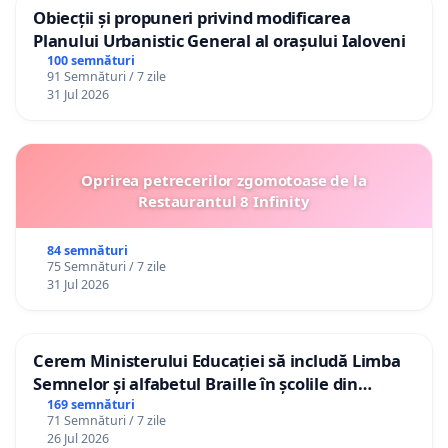
Obiecții și propuneri privind modificarea
Planului Urbanistic General al orașului Ialoveni
100 semnături
91 Semnături / 7 zile
31 Jul 2026
Oprirea petrecerilor zgomotoase de la
Restaurantul 8 Infinity
84 semnături
75 Semnături / 7 zile
31 Jul 2026
Cerem Ministerului Educației să includă Limba
Semnelor și alfabetul Braille în școlile din
Republica Moldova!
169 semnături
71 Semnături / 7 zile
26 Jul 2026