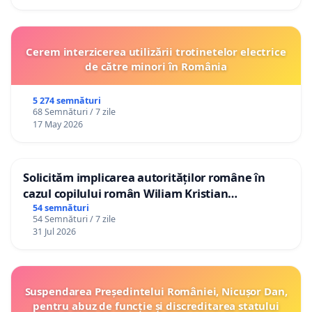
Cerem interzicerea utilizării trotinetelor electrice
de către minori în România
5 274 semnături
68 Semnături / 7 zile
17 May 2026
Solicităm implicarea autorităților române în
cazul copilului român Wiliam Kristian
Gheorghe, aflat în plasament în Danemarca de
54 semnături
54 Semnături / 7 zile
12 ani
31 Jul 2026
Suspendarea Președintelui României, Nicușor Dan,
pentru abuz de funcție și discreditarea statului