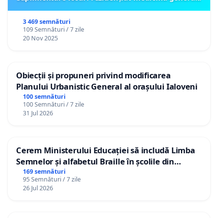
3 469 semnături
109 Semnături / 7 zile
20 Nov 2025
Obiecții și propuneri privind modificarea
Planului Urbanistic General al orașului Ialoveni
100 semnături
100 Semnături / 7 zile
31 Jul 2026
Cerem Ministerului Educației să includă Limba
Semnelor și alfabetul Braille în școlile din
Republica Moldova!
169 semnături
95 Semnături / 7 zile
26 Jul 2026