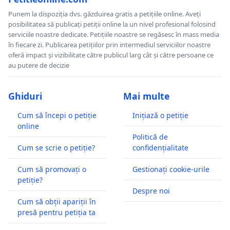
Punem la dispoziția dvs. găzduirea gratis a petițiile online. Aveți
posibilitatea să publicați petiții online la un nivel profesional folosind
serviciile noastre dedicate. Petițiile noastre se regăsesc în mass media
în fiecare zi. Publicarea petițiilor prin intermediul serviciilor noastre
oferă impact și vizibilitate către publicul larg cât și către persoane ce
au putere de decizie
Ghiduri
Mai multe
Cum să începi o petiție
Inițiază o petiție
online
Politică de
Cum se scrie o petiție?
confidențialitate
Cum să promovați o
Gestionați cookie-urile
petiție?
Despre noi
Cum să obții apariții în
presă pentru petiția ta