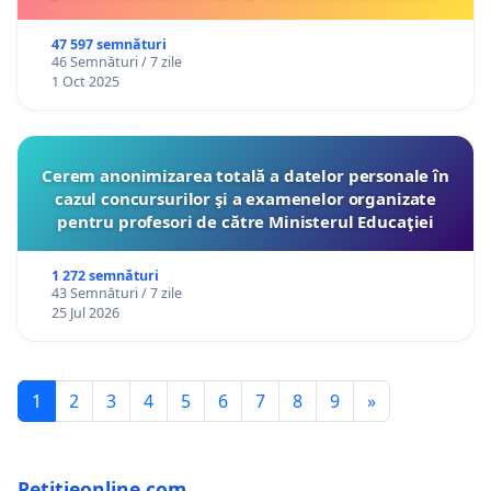
47 597 semnături
46 Semnături / 7 zile
1 Oct 2025
Cerem anonimizarea totală a datelor personale în
cazul concursurilor şi a examenelor organizate
pentru profesori de către Ministerul Educaţiei
1 272 semnături
43 Semnături / 7 zile
25 Jul 2026
1
2
3
4
5
6
7
8
9
»
Petitieonline.com