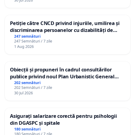
30 Jul 2026
Petiție către CNCD privind injuriile, umilirea și
discriminarea persoanelor cu dizabilități de
către utilizatorul TikTok „Gorici”
247 semnături
247 Semnături / 7 zile
1 Aug 2026
Obiecții și propuneri în cadrul consultărilor
publice privind noul Plan Urbanistic General
(PUG) Ialoveni
202 semnături
202 Semnături / 7 zile
30 Jul 2026
Asigurați salarizare corectă pentru psihologii
din DGASPC și spitale
180 semnături
180 Semnături / 7 zile