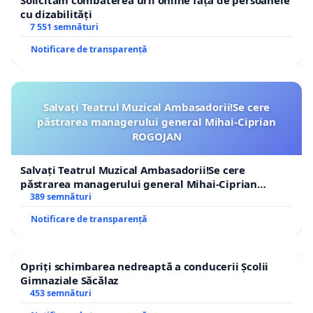
Solicităm combaterea urii online față de persoanele
cu dizabilități
7 551 semnături
Notificare de transparență
Salvați Teatrul Muzical Ambasadorii!Se cere
păstrarea managerului general Mihai-Ciprian
ROGOJAN
Salvați Teatrul Muzical Ambasadorii!Se cere
păstrarea managerului general Mihai-Ciprian
ROGOJAN
389 semnături
Notificare de transparență
Opriți schimbarea nedreaptă a conducerii Școlii
Gimnaziale Săcălaz
453 semnături