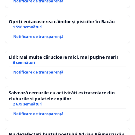
Notificare de transparență
Opriți eutanasierea câinilor și pisicilor în Bacău
1 596 semnături
Notificare de transparență
Lidl: Mai multe cărucioare mici, mai puține mari!
6 semnături
Notificare de transparență
Salvează cercurile cu activități extrașcolare din
cluburile și palatele copiilor
2 679 semnături
Notificare de transparență
Nu dezafectați bustul poetului Adrian Păunescu din