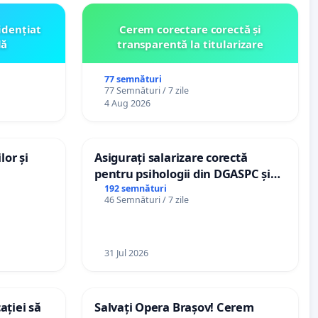
idențiat
Cerem corectare corectă și
lă
transparentă la titularizare
77 semnături
77 Semnături / 7 zile
4 Aug 2026
lor și
Asigurați salarizare corectă
pentru psihologii din DGASPC și
spitale
192 semnături
46 Semnături / 7 zile
31 Jul 2026
ației să
Salvați Opera Brașov! Cerem