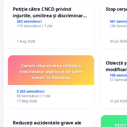
Petiție către CNCD privind
Stop cerș
injuriile, umilirea și discriminarea
persoanelor cu dizabilități de
263 semnături
561 semnă
175 Semnături / 7 zile
136 Semnăt
către utilizatorul TikTok „Gorici”
1 Aug 2026
30 Jul 202
Obiecții 
Cerem interzicerea utilizării
modificar
trotinetelor electrice de către
General a
100 semnă
minori în România
57 Semnătu
5 283 semnături
69 Semnături / 7 zile
17 May 2026
31 Jul 202
Reduceți accidentele grave ale
PETIȚ