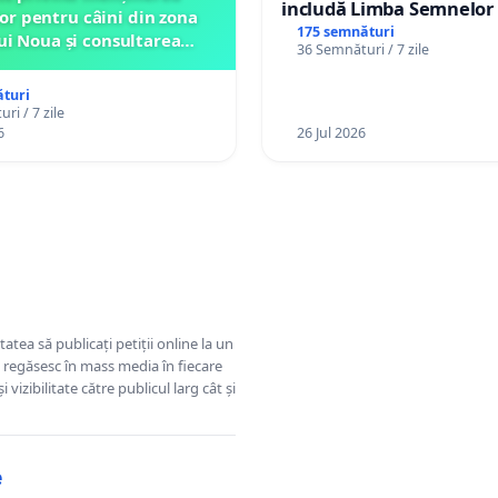
includă Limba Semnelor 
lor pentru câini din zona
alfabetul Braille în școlil
175 semnături
ui Noua și consultarea
36 Semnături / 7 zile
Republica Moldova!
ității înainte de orice
relocare
turi
ri / 7 zile
6
26 Jul 2026
tatea să publicați petiții online la un
se regăsesc în mass media în fiecare
 vizibilitate către publicul larg cât și
e