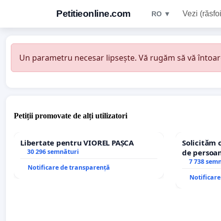
Petitieonline.com
Vezi (răsfoi
RO ▼
Un parametru necesar lipsește. Vă rugăm să vă întoarceț
Petiții promovate de alți utilizatori
Libertate pentru VIOREL PAȘCA
Solicităm 
30 296 semnături
de persoan
7 738 sem
Notificare de transparență
Notificar