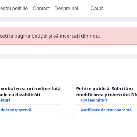
ește) petițiile
Contact
Despre noi
Caută
i la pagina petiției și să încercați din nou.
combaterea urii online față
Petiție publică: Solicităm
ele cu dizabilități
modificarea proiectului DN
nături
– Hanu Conachi) prin devi
104 semnături
traseului în afara localități
e de transparență
Notificare de transparență