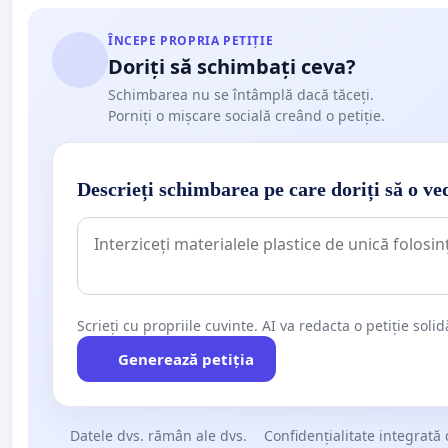
ÎNCEPE PROPRIA PETIȚIE
Doriți să schimbați ceva?
Schimbarea nu se întâmplă dacă tăceți.
Porniți o mișcare socială creând o petiție.
Descrieți schimbarea pe care doriți să o ve
Scrieți cu propriile cuvinte. AI va redacta o petiție soli
Generează petiția
Datele dvs. rămân ale dvs.
Confidențialitate integrată 