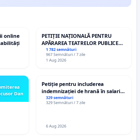
i online
PETIȚIE NAȚIONALĂ PENTRU
abilități
APĂRAREA TEATRELOR PUBLICE
DE REPERTORIU DIN ROMÂNIA
1 782 semnături
967 Semnături / 7 zile
1 Aug 2026
Petiție pentru includerea
emiterea
indemnizației de hrană în salariul
icusor Dan
de bază și protejarea gradațiilor
329 semnături
329 Semnături / 7 zile
de vechime pentru asistenții
personali
6 Aug 2026