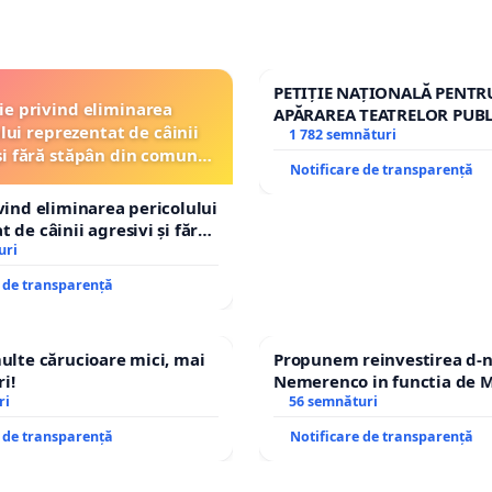
PETIȚIE NAȚIONALĂ PENTR
ție privind eliminarea
APĂRAREA TEATRELOR PUBL
lui reprezentat de câinii
REPERTORIU DIN ROMÂNI
1 782 semnături
și fără stăpân din comuna
Notificare de transparență
Tunari
ivind eliminarea pericolului
 de câinii agresivi și fără
n comuna Tunari
uri
e de transparență
multe cărucioare mici, mai
Propunem reinvestirea d-n
i!
Nemerenco in functia de M
ri
Sanatatii
56 semnături
e de transparență
Notificare de transparență