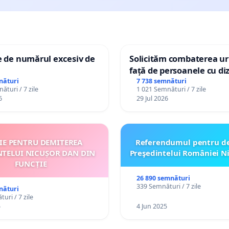
e de numărul excesiv de
Solicităm combaterea uri
față de persoanele cu diz
nături
7 738 semnături
ături / 7 zile
1 021 Semnături / 7 zile
6
29 Jul 2026
ȚIE PENTRU DEMITEREA
Referendumul pentru d
NTELUI NICUȘOR DAN DIN
Preşedintelui României N
FUNCȚIE
26 890 semnături
339 Semnături / 7 zile
nături
uri / 7 zile
5
4 Jun 2025