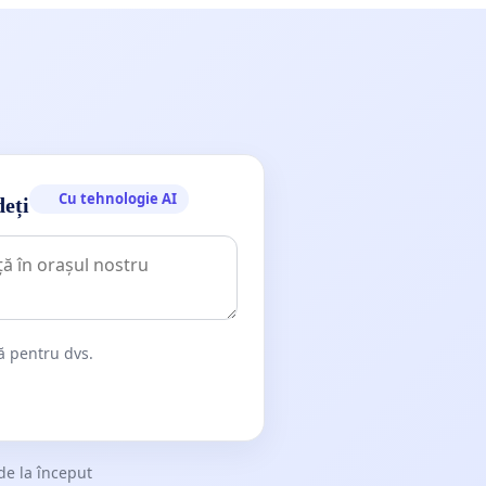
Cu tehnologie AI
deți
dă pentru dvs.
de la început