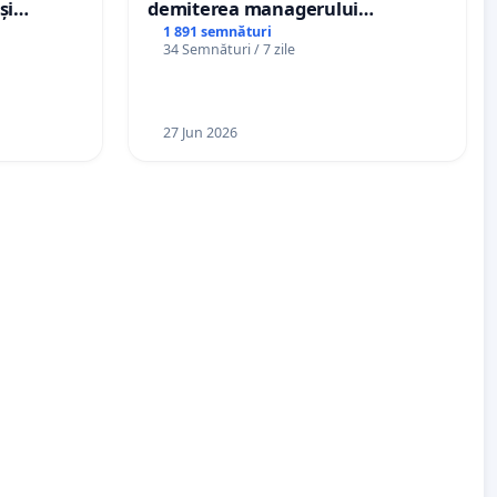
și
demiterea managerului
e din
interimar, Petrean Lucian-Marius!
1 891 semnături
34 Semnături / 7 zile
27 Jun 2026