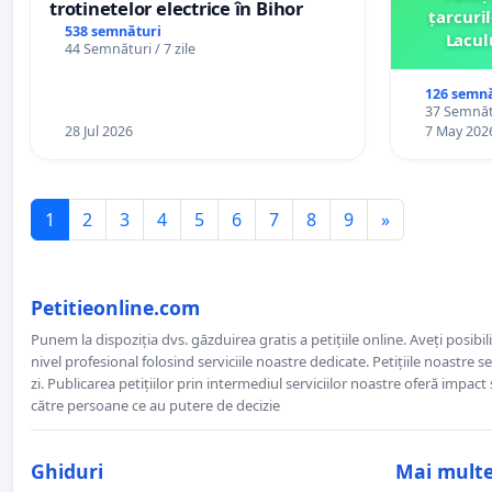
trotinetelor electrice în Bihor
țarcuri
538 semnături
Lacul
44 Semnături / 7 zile
comun
126 semnă
37 Semnătu
28 Jul 2026
7 May 202
1
2
3
4
5
6
7
8
9
»
Petitieonline.com
Punem la dispoziția dvs. găzduirea gratis a petițiile online. Aveți posibili
nivel profesional folosind serviciile noastre dedicate. Petițiile noastre 
zi. Publicarea petițiilor prin intermediul serviciilor noastre oferă impact și
către persoane ce au putere de decizie
Ghiduri
Mai mult