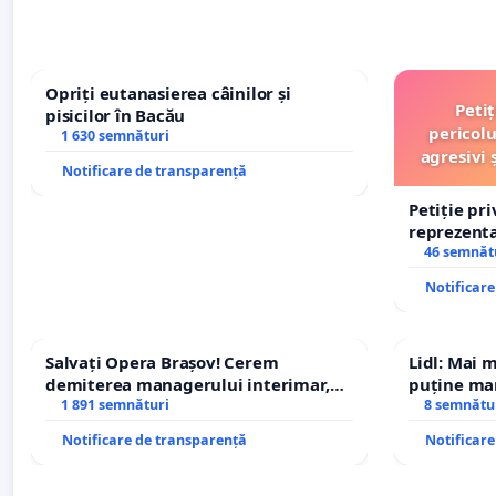
Opriți eutanasierea câinilor și
Peti
pisicilor în Bacău
pericolu
1 630 semnături
agresivi 
Notificare de transparență
Petiție pr
reprezentat
stăpân di
46 semnăt
Notificar
Salvați Opera Brașov! Cerem
Lidl: Mai 
demiterea managerului interimar,
puține mar
Petrean Lucian-Marius!
1 891 semnături
8 semnătu
Notificare de transparență
Notificar