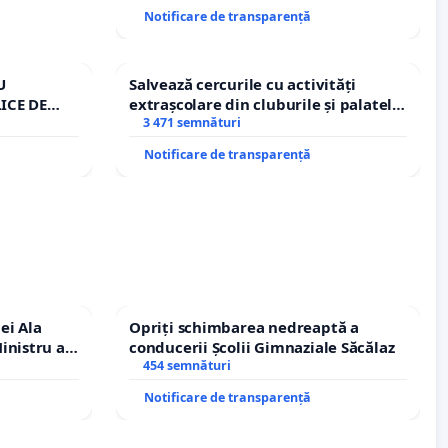
Notificare de transparență
U
Salvează cercurile cu activități
ICE DE
extrașcolare din cluburile și palatele
A
copiilor
3 471 semnături
Notificare de transparență
ei Ala
Opriți schimbarea nedreaptă a
inistru al
conducerii Școlii Gimnaziale Săcălaz
454 semnături
Notificare de transparență