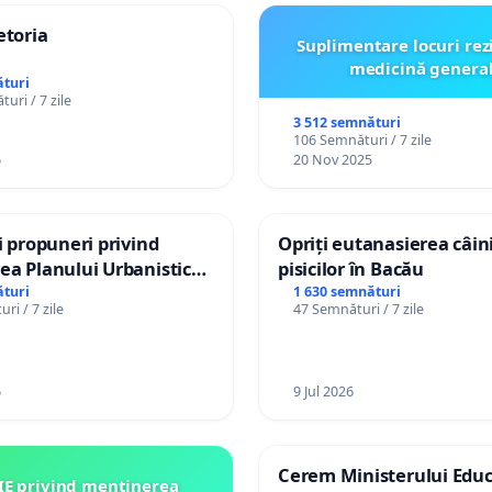
etoria
Suplimentare locuri rez
medicină genera
turi
uri / 7 zile
3 512 semnături
106 Semnături / 7 zile
6
20 Nov 2025
și propuneri privind
Opriți eutanasierea câini
ea Planului Urbanistic
pisicilor în Bacău
l orașului Ialoveni
turi
1 630 semnături
ri / 7 zile
47 Semnături / 7 zile
6
9 Jul 2026
Cerem Ministerului Educ
IE privind menținerea