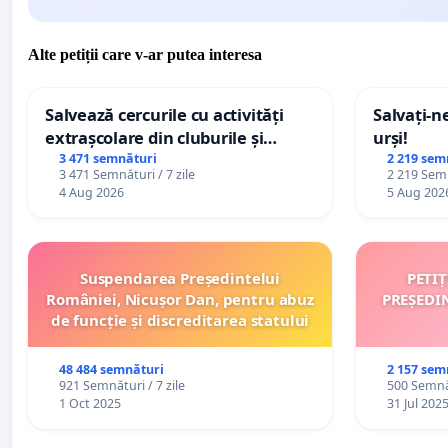
Alte petiții care v-ar putea interesa
Salvează cercurile cu activități
Salvați-n
extrașcolare din cluburile și
urși!
palatele copiilor
3 471 semnături
2 219 sem
3 471 Semnături / 7 zile
2 219 Semn
4 Aug 2026
5 Aug 202
Suspendarea Președintelui
PETI
României, Nicușor Dan, pentru abuz
PREȘEDI
de funcție și discreditarea statului
48 484 semnături
2 157 sem
921 Semnături / 7 zile
500 Semnăt
1 Oct 2025
31 Jul 202