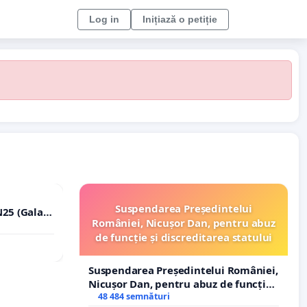
Log in
Inițiază o petiție
Suspendarea Președintelui
25 (Galați
României, Nicușor Dan, pentru abuz
erea
de funcție și discreditarea statului
lor!
Suspendarea Președintelui României,
Nicușor Dan, pentru abuz de funcție
și discreditarea statului
48 484 semnături