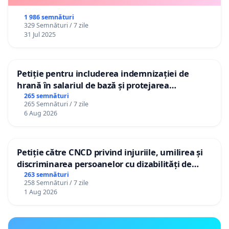
1 986 semnături
329 Semnături / 7 zile
31 Jul 2025
Petiție pentru includerea indemnizației de
hrană în salariul de bază și protejarea
gradațiilor de vechime pentru asistenții
265 semnături
265 Semnături / 7 zile
personali
6 Aug 2026
Petiție către CNCD privind injuriile, umilirea și
discriminarea persoanelor cu dizabilități de
către utilizatorul TikTok „Gorici”
263 semnături
258 Semnături / 7 zile
1 Aug 2026