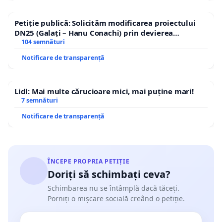
Petiție publică: Solicităm modificarea proiectului
DN25 (Galați – Hanu Conachi) prin devierea
traseului în afara localităților!
104 semnături
Notificare de transparență
Lidl: Mai multe cărucioare mici, mai puține mari!
7 semnături
Notificare de transparență
ÎNCEPE PROPRIA PETIȚIE
Doriți să schimbați ceva?
Schimbarea nu se întâmplă dacă tăceți.
Porniți o mișcare socială creând o petiție.