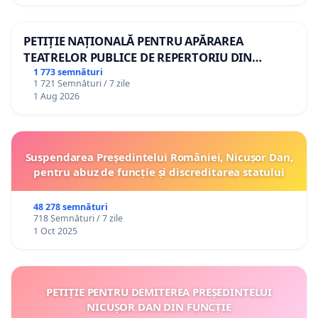
PETIȚIE NAȚIONALĂ PENTRU APĂRAREA
TEATRELOR PUBLICE DE REPERTORIU DIN
ROMÂNIA
1 773 semnături
1 721 Semnături / 7 zile
1 Aug 2026
Suspendarea Președintelui României, Nicușor Dan,
pentru abuz de funcție și discreditarea statului
48 278 semnături
718 Semnături / 7 zile
1 Oct 2025
PETIȚIE PENTRU DEMITEREA PREȘEDINTELUI
NICUȘOR DAN DIN FUNCȚIE