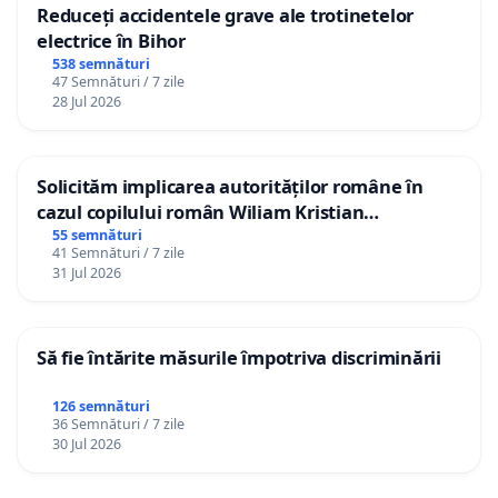
Reduceți accidentele grave ale trotinetelor
electrice în Bihor
538 semnături
47 Semnături / 7 zile
28 Jul 2026
Solicităm implicarea autorităților române în
cazul copilului român Wiliam Kristian
Gheorghe, aflat în plasament în Danemarca de
55 semnături
41 Semnături / 7 zile
12 ani
31 Jul 2026
Să fie întărite măsurile împotriva discriminării
126 semnături
36 Semnături / 7 zile
30 Jul 2026