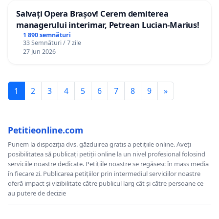
Salvați Opera Brașov! Cerem demiterea
managerului interimar, Petrean Lucian-Marius!
1 890 semnături
33 Semnături / 7 zile
27 Jun 2026
1
2
3
4
5
6
7
8
9
»
Petitieonline.com
Punem la dispoziția dvs. găzduirea gratis a petițiile online. Aveți
posibilitatea să publicați petiții online la un nivel profesional folosind
serviciile noastre dedicate. Petițiile noastre se regăsesc în mass media
în fiecare zi. Publicarea petițiilor prin intermediul serviciilor noastre
oferă impact și vizibilitate către publicul larg cât și către persoane ce
au putere de decizie