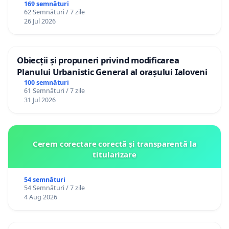
Republica Moldova!
169 semnături
62 Semnături / 7 zile
26 Jul 2026
Obiecții și propuneri privind modificarea
Planului Urbanistic General al orașului Ialoveni
100 semnături
61 Semnături / 7 zile
31 Jul 2026
Cerem corectare corectă și transparentă la
titularizare
54 semnături
54 Semnături / 7 zile
4 Aug 2026