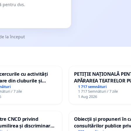
dă pentru dvs.
de la început
ercurile cu activități
PETIȚIE NAȚIONALĂ PE
are din cluburile și
APĂRAREA TEATRELOR P
opiilor
DE REPERTORIU DIN RO
nături
1 717 semnături
ături / 7 zile
1 717 Semnături / 7 zile
6
1 Aug 2026
ătre CNCD privind
Obiecții și propuneri în 
 umilirea și discriminarea
consultărilor publice pri