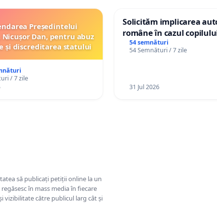
Solicităm implicarea auto
ndarea Președintelui
române în cazul copilul
 Nicușor Dan, pentru abuz
Wiliam Kristian Gheorghe
54 semnături
e și discreditarea statului
54 Semnături / 7 zile
plasament în Danemarca
ani
mnături
ri / 7 zile
5
31 Jul 2026
tatea să publicați petiții online la un
se regăsesc în mass media în fiecare
 vizibilitate către publicul larg cât și