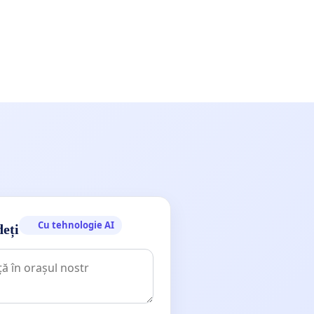
Cu tehnologie AI
deți