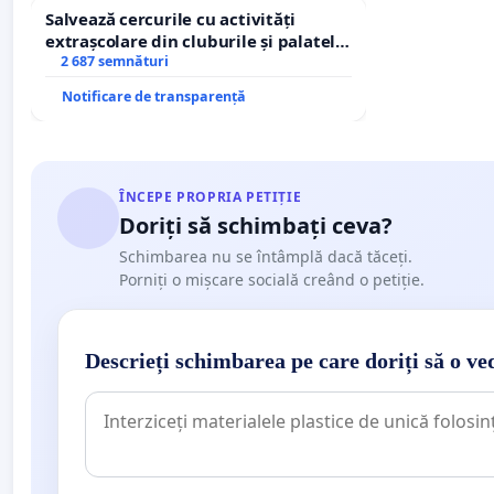
Salvează cercurile cu activități
extrașcolare din cluburile și palatele
copiilor
2 687 semnături
Notificare de transparență
ÎNCEPE PROPRIA PETIȚIE
Doriți să schimbați ceva?
Schimbarea nu se întâmplă dacă tăceți.
Porniți o mișcare socială creând o petiție.
Descrieți schimbarea pe care doriți să o ve