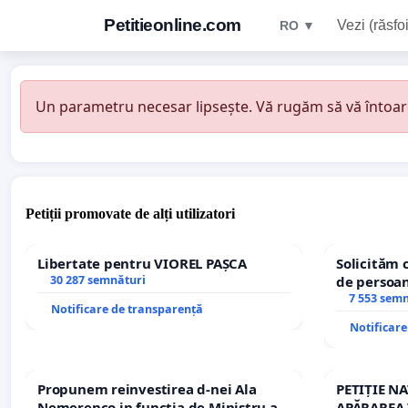
Petitieonline.com
Vezi (răsfoi
RO ▼
Un parametru necesar lipsește. Vă rugăm să vă întoarceț
Petiții promovate de alți utilizatori
Libertate pentru VIOREL PAȘCA
Solicităm 
30 287 semnături
de persoan
7 553 sem
Notificare de transparență
Notificar
Propunem reinvestirea d-nei Ala
PETIȚIE N
Nemerenco in functia de Ministru al
APĂRAREA 