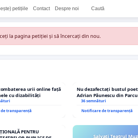
ește) petițiile
Contact
Despre noi
Caută
i la pagina petiției și să încercați din nou.
combaterea urii online față
Nu dezafectați bustul poet
ele cu dizabilități
Adrian Păunescu din Parcu
nături
Icoanei! Stop cenzurii cultu
36 semnături
e de transparență
Notificare de transparență
AȚIONALĂ PENTRU
Salvați Teatrul Muz
TEATRELOR PUBLICE DE