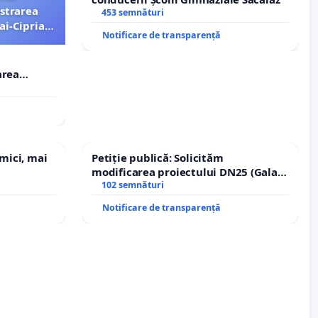
strarea
453 semnături
ai-Ciprian
Notificare de transparență
area
i-Ciprian
 mici, mai
Petiție publică: Solicităm
modificarea proiectului DN25 (Galați
– Hanu Conachi) prin devierea
102 semnături
traseului în afara localităților!
Notificare de transparență