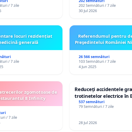
or cu dizabilități de
Plan Urbanistic General 
turi
202 semnături
uri / 7 zile
202 Semnături / 7 zile
izatorul TikTok „Gorici”
Ialoveni
6
30 Jul 2026
ntare locuri rezidențiat
Referendumul pentru d
edicină generală
Preşedintelui României N
nături
26 566 semnături
uri / 7 zile
103 Semnături / 7 zile
25
4 Jun 2025
Reduceți accidentele gra
etrecerilor zgomotoase de
trotinetelor electrice în 
estaurantul 8 Infinity
537 semnături
79 Semnături / 7 zile
uri
ri / 7 zile
6
28 Jul 2026