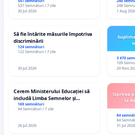
persoanel
547 semnături
248 semnă
537 Semnături / 7 zile
248 Semnăt
către util
30 Jul 2026
1 Aug 202
Să fie întărite măsurile împotriva
Suplime
discriminării
m
124 semnături
122 Semnături / 7 zile
3 470 sem
109 Semnăt
30 Jul 2026
20 Nov 20
Cerem Ministerului Educației să
Oprirea p
includă Limba Semnelor și
la R
alfabetul Braille în școlile din
169 semnături
94 Semnături / 7 zile
Republica Moldova!
84 semnăt
84 Semnătu
26 Jul 2026
31 Jul 202