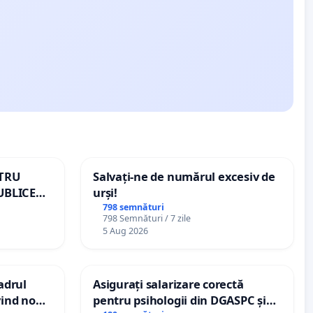
NTRU
Salvați-ne de numărul excesiv de
UBLICE
urși!
MÂNIA
798 semnături
798 Semnături / 7 zile
5 Aug 2026
cadrul
Asigurați salarizare corectă
vind noul
pentru psihologii din DGASPC și