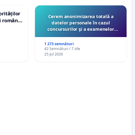
rităților
Cerem anonimizarea totală a
ui român
datelor personale în cazul
, aflat în
concursurilor şi a examenelor
 de 12
organizate pentru profesori de
către Ministerul Educaţiei
1 273 semnături
42 Semnături / 7 zile
25 Jul 2026