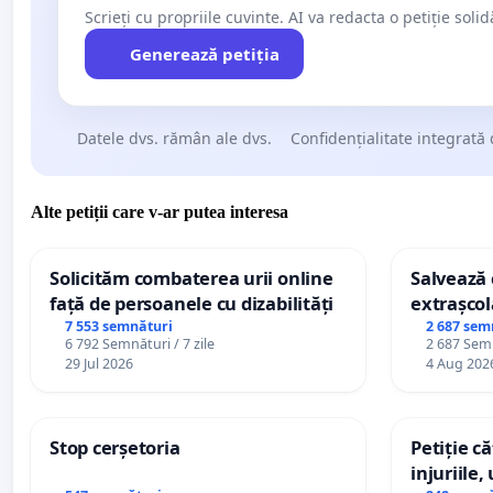
Scrieți cu propriile cuvinte. AI va redacta o petiție soli
Generează petiția
Datele dvs. rămân ale dvs.
Confidențialitate integrată 
Alte petiții care v-ar putea interesa
Solicităm combaterea urii online
Salvează c
față de persoanele cu dizabilități
extrașcol
palatele c
7 553 semnături
2 687 sem
6 792 Semnături / 7 zile
2 687 Semn
29 Jul 2026
4 Aug 202
Stop cerșetoria
Petiție c
injuriile,