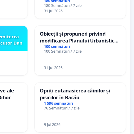
(PUG)
spitale
180 semnături
180 Semnături / 7 zile
31 Jul 2026
Obiecții și propuneri privind
emiterea
modificarea Planului Urbanistic
icusor Dan
General al orașului Ialoveni
100 semnături
100 Semnături / 7 zile
31 Jul 2026
ve ale
Opriți eutanasierea câinilor și
Bihor
pisicilor în Bacău
1 596 semnături
76 Semnături / 7 zile
9 Jul 2026