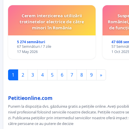
Cerem interzicerea utilizării
Suspe
trotinetelor electrice de către
României,
minori în România
de funcți
5 274 semnături
47 608 se
67 Semnături / 7 zile
57 Semnătu
17 May 2026
1 Oct 202
1
2
3
4
5
6
7
8
9
»
Petitieonline.com
Punem la dispoziția dvs. găzduirea gratis a petițiile online. Aveți posibili
nivel profesional folosind serviciile noastre dedicate. Petițiile noastre 
zi. Publicarea petițiilor prin intermediul serviciilor noastre oferă impact și
către persoane ce au putere de decizie