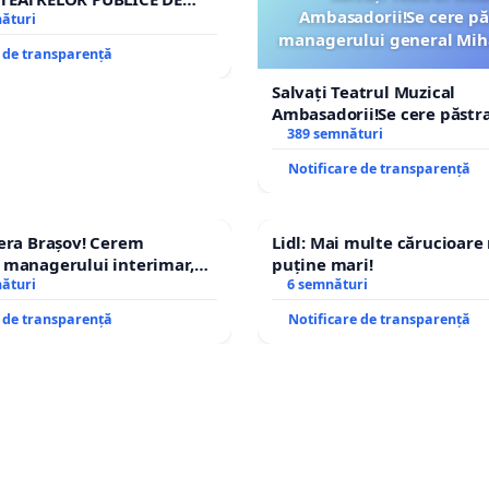
Ambasadorii!Se cere pă
IU DIN ROMÂNIA
nături
managerului general Mih
e de transparență
ROGOJAN
Salvați Teatrul Muzical
Ambasadorii!Se cere păstr
managerului general Miha
389 semnături
ROGOJAN
Notificare de transparență
era Brașov! Cerem
Lidl: Mai multe cărucioare
 managerului interimar,
puține mari!
cian-Marius!
nături
6 semnături
e de transparență
Notificare de transparență