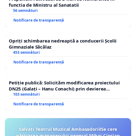
functia de Ministru al Sanatatii
56 semnături
Notificare de transparență
Opriți schimbarea nedreaptă a conducerii Școlii
Gimnaziale Săcălaz
453 semnături
Notificare de transparență
Petiție publică: Solicităm modificarea proiectului
DN25 (Galați – Hanu Conachi) prin devierea
traseului în afara localităților!
103 semnături
Notificare de transparență
Salvați Teatrul Muzical Ambasadorii!Se cere
păstrarea managerului general Mihai-Ciprian