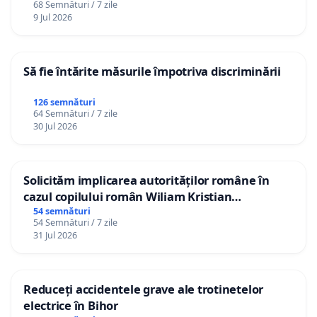
68 Semnături / 7 zile
9 Jul 2026
Să fie întărite măsurile împotriva discriminării
126 semnături
64 Semnături / 7 zile
30 Jul 2026
Solicităm implicarea autorităților române în
cazul copilului român Wiliam Kristian
Gheorghe, aflat în plasament în Danemarca de
54 semnături
54 Semnături / 7 zile
12 ani
31 Jul 2026
Reduceți accidentele grave ale trotinetelor
electrice în Bihor