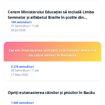
Cerem Ministerului Educației să includă Limba
Semnelor și alfabetul Braille în școlile din
Republica Moldova!
169 semnături
71 Semnături / 7 zile
26 Jul 2026
Cerem interzicerea utilizării trotinetelor electrice
de către minori în România
5 279 semnături
69 Semnături / 7 zile
17 May 2026
Opriți eutanasierea câinilor și pisicilor în Bacău
1 600 semnături