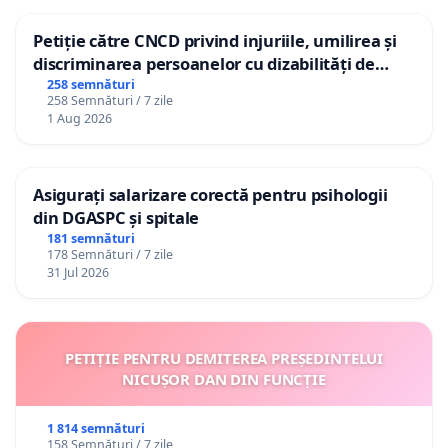
Petiție către CNCD privind injuriile, umilirea și
discriminarea persoanelor cu dizabilități de
către utilizatorul TikTok „Gorici”
258 semnături
258 Semnături / 7 zile
1 Aug 2026
Asigurați salarizare corectă pentru psihologii
din DGASPC și spitale
181 semnături
178 Semnături / 7 zile
31 Jul 2026
PETIȚIE PENTRU DEMITEREA PREȘEDINTELUI
NICUȘOR DAN DIN FUNCȚIE
1 814 semnături
158 Semnături / 7 zile