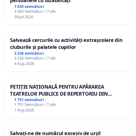
persoanele cu dizabilități
7 635 semnături
3 263 Semnături / 7 zile
29 Jul 2026
Salvează cercurile cu activități extrașcolare din
cluburile și palatele copiilor
3 236 semnături
3 236 Semnături / 7 zile
4 Aug 2026
PETIȚIE NAȚIONALĂ PENTRU APĂRAREA
TEATRELOR PUBLICE DE REPERTORIU DIN
ROMÂNIA
1 751 semnături
1 751 Semnături / 7 zile
1 Aug 2026
Salvați-ne de numărul excesiv de urși!