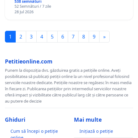
538 semnături
52 Semnături / 7 zile
28 Jul 2026
1
2
3
4
5
6
7
8
9
»
Petitieonline.com
Punem la dispoziția dvs. găzduirea gratis a petițiile online. Aveți
posibilitatea să publicați petiții online la un nivel profesional folosind
serviciile noastre dedicate. Petițiile noastre se regăsesc în mass media
în fiecare zi. Publicarea petițiilor prin intermediul serviciilor noastre
oferă impact și vizibilitate către publicul larg cât și către persoane ce
au putere de decizie
Ghiduri
Mai multe
Cum să începi o petiție
Inițiază o petiție
online