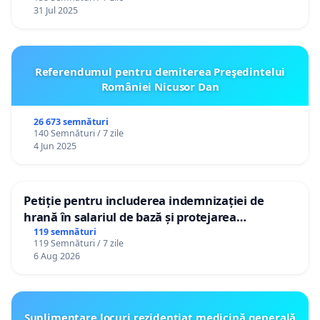
31 Jul 2025
Referendumul pentru demiterea Preşedintelui
României Nicusor Dan
26 673 semnături
140 Semnături / 7 zile
4 Jun 2025
Petiție pentru includerea indemnizației de
hrană în salariul de bază și protejarea
gradațiilor de vechime pentru asistenții
119 semnături
119 Semnături / 7 zile
personali
6 Aug 2026
Suplimentare locuri rezidențiat medicină generală