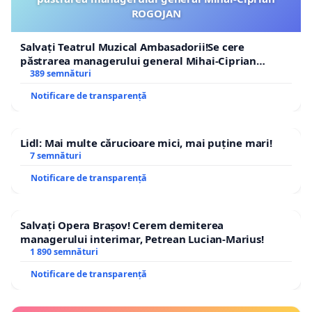
ROGOJAN
Salvați Teatrul Muzical Ambasadorii!Se cere
păstrarea managerului general Mihai-Ciprian
ROGOJAN
389 semnături
Notificare de transparență
Lidl: Mai multe cărucioare mici, mai puține mari!
7 semnături
Notificare de transparență
Salvați Opera Brașov! Cerem demiterea
managerului interimar, Petrean Lucian-Marius!
1 890 semnături
Notificare de transparență