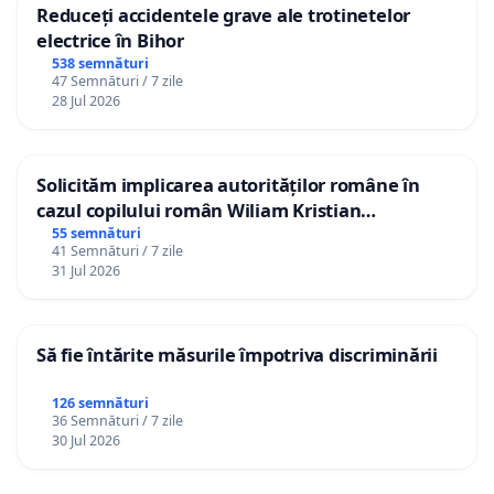
Reduceți accidentele grave ale trotinetelor
electrice în Bihor
538 semnături
47 Semnături / 7 zile
28 Jul 2026
Solicităm implicarea autorităților române în
cazul copilului român Wiliam Kristian
Gheorghe, aflat în plasament în Danemarca de
55 semnături
41 Semnături / 7 zile
12 ani
31 Jul 2026
Să fie întărite măsurile împotriva discriminării
126 semnături
36 Semnături / 7 zile
30 Jul 2026