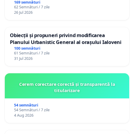
Republica Moldova!
169 semnături
62 Semnături / 7 zile
26 Jul 2026
Obiecții și propuneri privind modificarea
Planului Urbanistic General al orașului Ialoveni
100 semnături
61 Semnături / 7 zile
31 Jul 2026
Cerem corectare corectă și transparentă la
titularizare
54 semnături
54 Semnături / 7 zile
4 Aug 2026