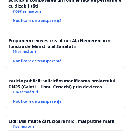
Solicităm combaterea urii online față de persoanele
cu dizabilități
7 697 semnături
Notificare de transparență
Propunem reinvestirea d-nei Ala Nemerenco in
functia de Ministru al Sanatatii
56 semnături
Notificare de transparență
Petiție publică: Solicităm modificarea proiectului
DN25 (Galați – Hanu Conachi) prin devierea
traseului în afara localităților!
104 semnături
Notificare de transparență
Lidl: Mai multe cărucioare mici, mai puține mari!
7 semnături