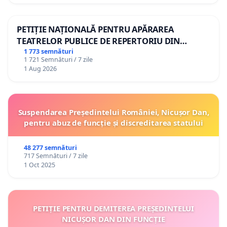
PETIȚIE NAȚIONALĂ PENTRU APĂRAREA
TEATRELOR PUBLICE DE REPERTORIU DIN
ROMÂNIA
1 773 semnături
1 721 Semnături / 7 zile
1 Aug 2026
Suspendarea Președintelui României, Nicușor Dan,
pentru abuz de funcție și discreditarea statului
48 277 semnături
717 Semnături / 7 zile
1 Oct 2025
PETIȚIE PENTRU DEMITEREA PREȘEDINTELUI
NICUȘOR DAN DIN FUNCȚIE