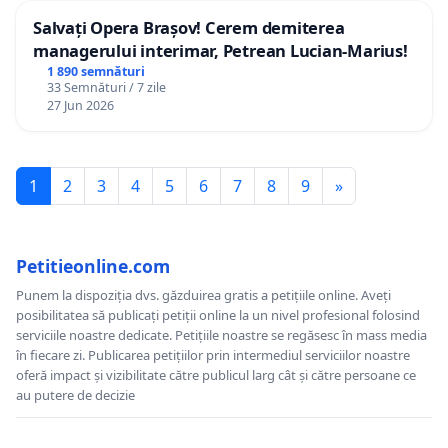
Salvați Opera Brașov! Cerem demiterea
managerului interimar, Petrean Lucian-Marius!
1 890 semnături
33 Semnături / 7 zile
27 Jun 2026
1
2
3
4
5
6
7
8
9
»
Petitieonline.com
Punem la dispoziția dvs. găzduirea gratis a petițiile online. Aveți
posibilitatea să publicați petiții online la un nivel profesional folosind
serviciile noastre dedicate. Petițiile noastre se regăsesc în mass media
în fiecare zi. Publicarea petițiilor prin intermediul serviciilor noastre
oferă impact și vizibilitate către publicul larg cât și către persoane ce
au putere de decizie