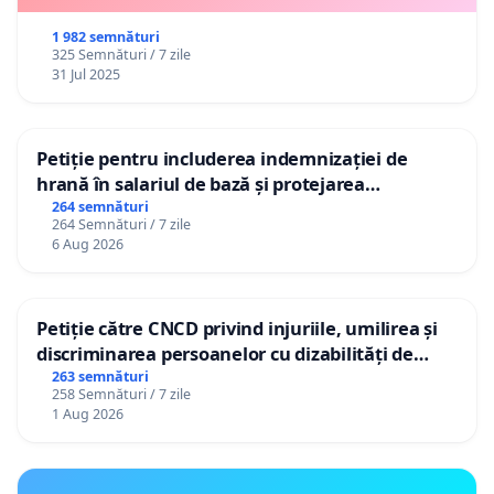
1 982 semnături
325 Semnături / 7 zile
31 Jul 2025
Petiție pentru includerea indemnizației de
hrană în salariul de bază și protejarea
gradațiilor de vechime pentru asistenții
264 semnături
264 Semnături / 7 zile
personali
6 Aug 2026
Petiție către CNCD privind injuriile, umilirea și
discriminarea persoanelor cu dizabilități de
către utilizatorul TikTok „Gorici”
263 semnături
258 Semnături / 7 zile
1 Aug 2026