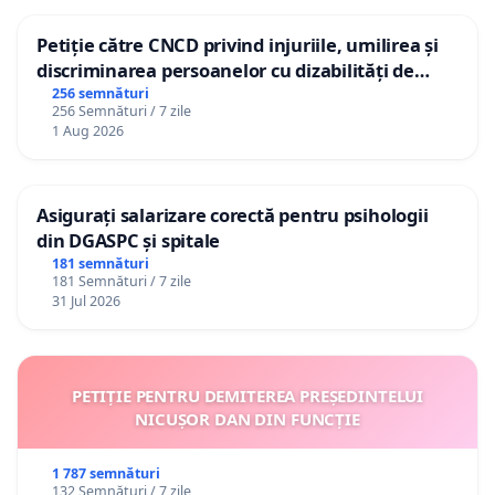
Petiție către CNCD privind injuriile, umilirea și
discriminarea persoanelor cu dizabilități de
către utilizatorul TikTok „Gorici”
256 semnături
256 Semnături / 7 zile
1 Aug 2026
Asigurați salarizare corectă pentru psihologii
din DGASPC și spitale
181 semnături
181 Semnături / 7 zile
31 Jul 2026
PETIȚIE PENTRU DEMITEREA PREȘEDINTELUI
NICUȘOR DAN DIN FUNCȚIE
1 787 semnături
132 Semnături / 7 zile