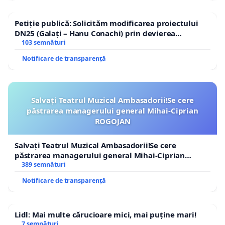
Petiție publică: Solicităm modificarea proiectului
DN25 (Galați – Hanu Conachi) prin devierea
traseului în afara localităților!
103 semnături
Notificare de transparență
Salvați Teatrul Muzical Ambasadorii!Se cere
păstrarea managerului general Mihai-Ciprian
ROGOJAN
Salvați Teatrul Muzical Ambasadorii!Se cere
păstrarea managerului general Mihai-Ciprian
ROGOJAN
389 semnături
Notificare de transparență
Lidl: Mai multe cărucioare mici, mai puține mari!
7 semnături