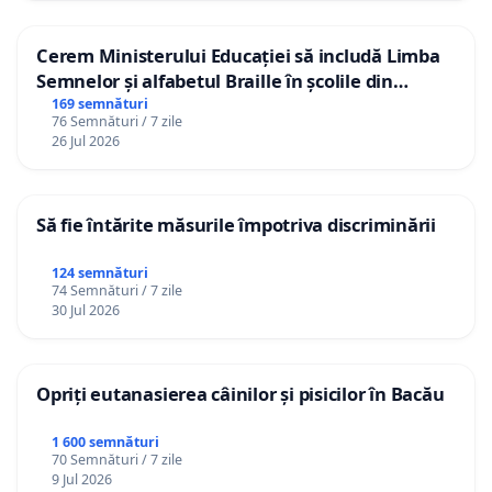
Cerem Ministerului Educației să includă Limba
Semnelor și alfabetul Braille în școlile din
Republica Moldova!
169 semnături
76 Semnături / 7 zile
26 Jul 2026
Să fie întărite măsurile împotriva discriminării
124 semnături
74 Semnături / 7 zile
30 Jul 2026
Opriți eutanasierea câinilor și pisicilor în Bacău
1 600 semnături
70 Semnături / 7 zile
9 Jul 2026