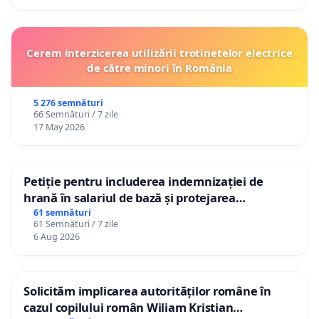
Cerem interzicerea utilizării trotinetelor electrice
de către minori în România
5 276 semnături
66 Semnături / 7 zile
17 May 2026
Petiție pentru includerea indemnizației de
hrană în salariul de bază și protejarea
gradațiilor de vechime pentru asistenții
61 semnături
61 Semnături / 7 zile
personali
6 Aug 2026
Solicităm implicarea autorităților române în
cazul copilului român Wiliam Kristian