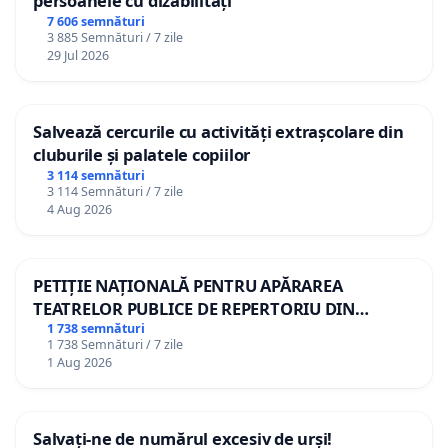
persoanele cu dizabilități
7 606 semnături
3 885 Semnături / 7 zile
29 Jul 2026
Salvează cercurile cu activități extrașcolare din
cluburile și palatele copiilor
3 114 semnături
3 114 Semnături / 7 zile
4 Aug 2026
PETIȚIE NAȚIONALĂ PENTRU APĂRAREA
TEATRELOR PUBLICE DE REPERTORIU DIN
ROMÂNIA
1 738 semnături
1 738 Semnături / 7 zile
1 Aug 2026
Salvați-ne de numărul excesiv de urși!