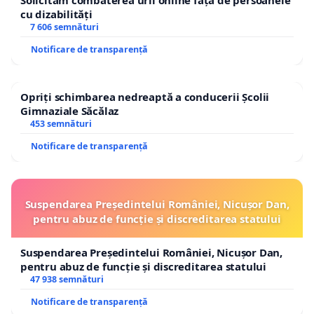
Solicităm combaterea urii online față de persoanele
cu dizabilități
7 606 semnături
Notificare de transparență
Opriți schimbarea nedreaptă a conducerii Școlii
Gimnaziale Săcălaz
453 semnături
Notificare de transparență
Suspendarea Președintelui României, Nicușor Dan,
pentru abuz de funcție și discreditarea statului
Suspendarea Președintelui României, Nicușor Dan,
pentru abuz de funcție și discreditarea statului
47 938 semnături
Notificare de transparență