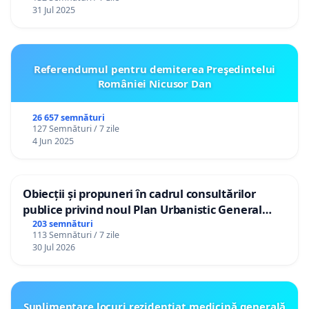
31 Jul 2025
Referendumul pentru demiterea Preşedintelui
României Nicusor Dan
26 657 semnături
127 Semnături / 7 zile
4 Jun 2025
Obiecții și propuneri în cadrul consultărilor
publice privind noul Plan Urbanistic General
(PUG) Ialoveni
203 semnături
113 Semnături / 7 zile
30 Jul 2026
Suplimentare locuri rezidențiat medicină generală