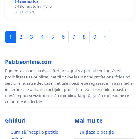
Gheorghe, aflat în plasament în Danemarca de
54 semnături
54 Semnături / 7 zile
12 ani
31 Jul 2026
1
2
3
4
5
6
7
8
9
»
Petitieonline.com
Punem la dispoziția dvs. găzduirea gratis a petițiile online. Aveți
posibilitatea să publicați petiții online la un nivel profesional folosind
serviciile noastre dedicate. Petițiile noastre se regăsesc în mass media
în fiecare zi. Publicarea petițiilor prin intermediul serviciilor noastre
oferă impact și vizibilitate către publicul larg cât și către persoane ce
au putere de decizie
Ghiduri
Mai multe
Cum să începi o petiție
Inițiază o petiție
online