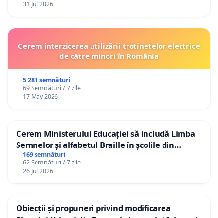
31 Jul 2026
Cerem interzicerea utilizării trotinetelor electrice
de către minori în România
5 281 semnături
69 Semnături / 7 zile
17 May 2026
Cerem Ministerului Educației să includă Limba
Semnelor și alfabetul Braille în școlile din
Republica Moldova!
169 semnături
62 Semnături / 7 zile
26 Jul 2026
Obiecții și propuneri privind modificarea