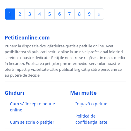
1
2
3
4
5
6
7
8
9
»
Petitieonline.com
Punem la dispoziția dvs. găzduirea gratis a petițiile online. Aveți
posibilitatea să publicați petiții online la un nivel profesional folosind
serviciile noastre dedicate. Petițiile noastre se regăsesc în mass media
în fiecare zi. Publicarea petițiilor prin intermediul serviciilor noastre
oferă impact și vizibilitate către publicul larg cât și către persoane ce
au putere de decizie
Ghiduri
Mai multe
Cum să începi o petiție
Inițiază o petiție
online
Politică de
Cum se scrie o petiție?
confidențialitate