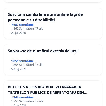
Solicităm combaterea urii online față de
persoanele cu dizabilități
7 687 semnături
1 865 Semnături / 7 zile
29 Jul 2026
Salvați-ne de numărul excesiv de urși!
1 855 semnături
1 855 Semnături / 7 zile
5 Aug 2026
PETIȚIE NAȚIONALĂ PENTRU APĂRAREA
TEATRELOR PUBLICE DE REPERTORIU DIN
ROMÂNIA
1 766 semnături
1 753 Semnături / 7 zile
1 Aug 2026