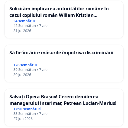
Solicităm implicarea autorităților române în
cazul copilului român Wiliam Kristian
Gheorghe, aflat în plasament în Danemarca de
54 semnături
42 Semnături / 7 zile
12 ani
31 Jul 2026
Să fie întărite măsurile împotriva discriminării
126 semnături
39 Semnături / 7 zile
30 Jul 2026
Salvați Opera Brașov! Cerem demiterea
managerului interimar, Petrean Lucian-Marius!
1 890 semnături
33 Semnături / 7 zile
27 Jun 2026