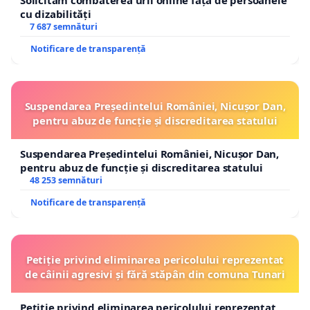
Solicităm combaterea urii online față de persoanele
cu dizabilități
7 687 semnături
Notificare de transparență
Suspendarea Președintelui României, Nicușor Dan,
pentru abuz de funcție și discreditarea statului
Suspendarea Președintelui României, Nicușor Dan,
pentru abuz de funcție și discreditarea statului
48 253 semnături
Notificare de transparență
Petiție privind eliminarea pericolului reprezentat
de câinii agresivi și fără stăpân din comuna Tunari
Petiție privind eliminarea pericolului reprezentat