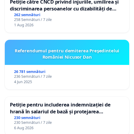
Petiție către CNCD privind injuriile, umilirea și
discriminarea persoanelor cu dizabilități de
către utilizatorul TikTok „Gorici”
262 semnături
258 Semnături / 7 zile
1 Aug 2026
Referendumul pentru demiterea Preşedintelui
României Nicusor Dan
26 781 semnături
236 Semnături / 7 zile
4 Jun 2025
Petiție pentru includerea indemnizației de
hrană în salariul de bază și protejarea
gradațiilor de vechime pentru asistenții
230 semnături
230 Semnături / 7 zile
personali
6 Aug 2026