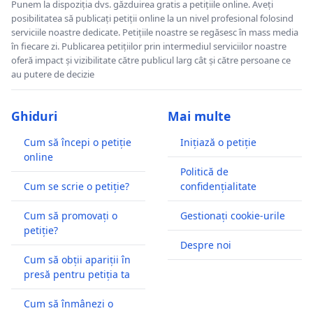
Punem la dispoziția dvs. găzduirea gratis a petițiile online. Aveți
posibilitatea să publicați petiții online la un nivel profesional folosind
serviciile noastre dedicate. Petițiile noastre se regăsesc în mass media
în fiecare zi. Publicarea petițiilor prin intermediul serviciilor noastre
oferă impact și vizibilitate către publicul larg cât și către persoane ce
au putere de decizie
Ghiduri
Mai multe
Cum să începi o petiție
Inițiază o petiție
online
Politică de
Cum se scrie o petiție?
confidențialitate
Cum să promovați o
Gestionați cookie-urile
petiție?
Despre noi
Cum să obții apariții în
presă pentru petiția ta
Cum să înmânezi o