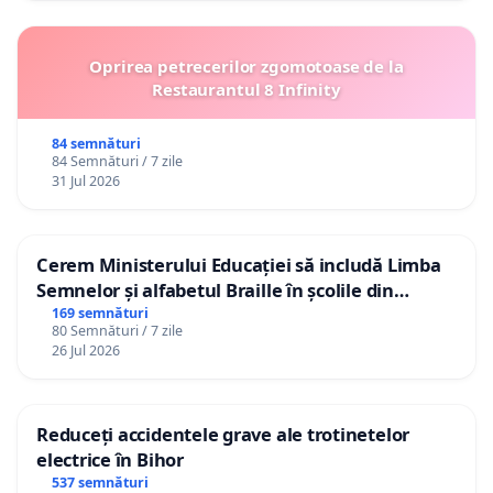
Oprirea petrecerilor zgomotoase de la
Restaurantul 8 Infinity
84 semnături
84 Semnături / 7 zile
31 Jul 2026
Cerem Ministerului Educației să includă Limba
Semnelor și alfabetul Braille în școlile din
Republica Moldova!
169 semnături
80 Semnături / 7 zile
26 Jul 2026
Reduceți accidentele grave ale trotinetelor
electrice în Bihor
537 semnături