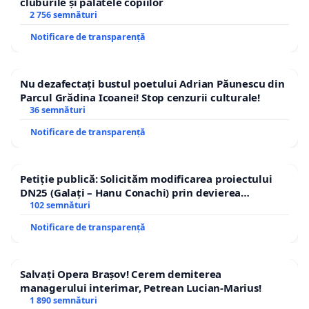
cluburile și palatele copiilor
2 756 semnături
Notificare de transparență
Nu dezafectați bustul poetului Adrian Păunescu din
Parcul Grădina Icoanei! Stop cenzurii culturale!
36 semnături
Notificare de transparență
Petiție publică: Solicităm modificarea proiectului
DN25 (Galați – Hanu Conachi) prin devierea
traseului în afara localităților!
102 semnături
Notificare de transparență
Salvați Opera Brașov! Cerem demiterea
managerului interimar, Petrean Lucian-Marius!
1 890 semnături