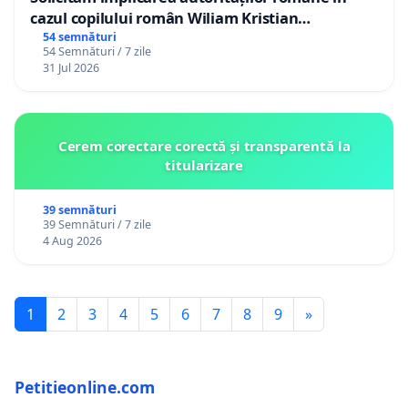
cazul copilului român Wiliam Kristian
Gheorghe, aflat în plasament în Danemarca de
54 semnături
54 Semnături / 7 zile
12 ani
31 Jul 2026
Cerem corectare corectă și transparentă la
titularizare
39 semnături
39 Semnături / 7 zile
4 Aug 2026
1
2
3
4
5
6
7
8
9
»
Petitieonline.com