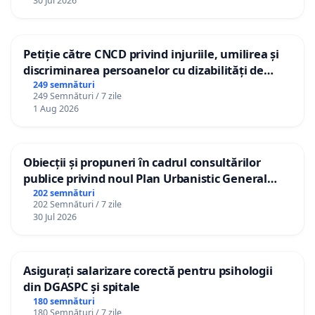
30 Jul 2026
Petiție către CNCD privind injuriile, umilirea și
discriminarea persoanelor cu dizabilități de
către utilizatorul TikTok „Gorici”
249 semnături
249 Semnături / 7 zile
1 Aug 2026
Obiecții și propuneri în cadrul consultărilor
publice privind noul Plan Urbanistic General
(PUG) Ialoveni
202 semnături
202 Semnături / 7 zile
30 Jul 2026
Asigurați salarizare corectă pentru psihologii
din DGASPC și spitale
180 semnături
180 Semnături / 7 zile