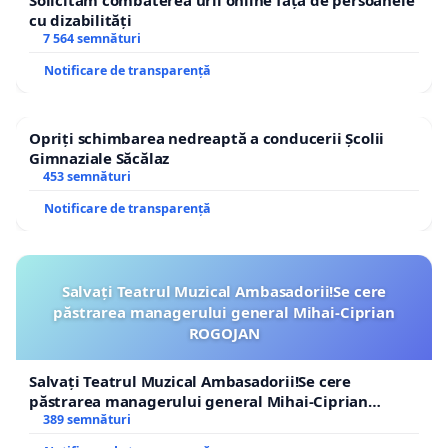
Solicităm combaterea urii online față de persoanele
cu dizabilități
7 564 semnături
Notificare de transparență
Opriți schimbarea nedreaptă a conducerii Școlii
Gimnaziale Săcălaz
453 semnături
Notificare de transparență
Salvați Teatrul Muzical Ambasadorii!Se cere
păstrarea managerului general Mihai-Ciprian
ROGOJAN
Salvați Teatrul Muzical Ambasadorii!Se cere
păstrarea managerului general Mihai-Ciprian
ROGOJAN
389 semnături