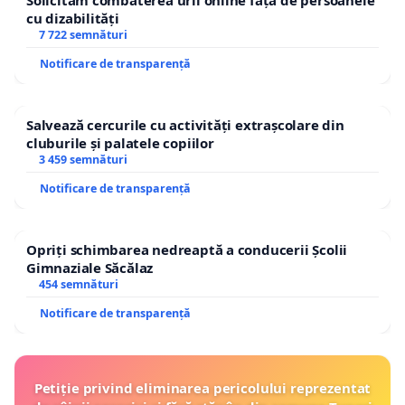
Solicităm combaterea urii online față de persoanele
cu dizabilități
7 722 semnături
Notificare de transparență
Salvează cercurile cu activități extrașcolare din
cluburile și palatele copiilor
3 459 semnături
Notificare de transparență
Opriți schimbarea nedreaptă a conducerii Școlii
Gimnaziale Săcălaz
454 semnături
Notificare de transparență
Petiție privind eliminarea pericolului reprezentat