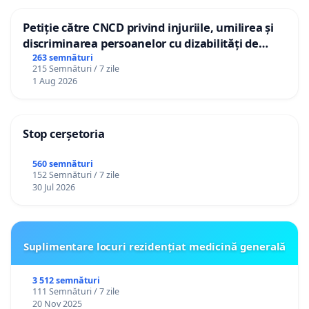
Petiție către CNCD privind injuriile, umilirea și
discriminarea persoanelor cu dizabilități de
către utilizatorul TikTok „Gorici”
263 semnături
215 Semnături / 7 zile
1 Aug 2026
Stop cerșetoria
560 semnături
152 Semnături / 7 zile
30 Jul 2026
Suplimentare locuri rezidențiat medicină generală
3 512 semnături
111 Semnături / 7 zile
20 Nov 2025