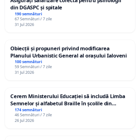
Asigurați salarizare corectă pentru psihologii
din DGASPC și spitale
190 semnături
67 Semnături / 7 zile
31 Jul 2026
Obiecții și propuneri privind modificarea
Planului Urbanistic General al orașului Ialoveni
100 semnături
59 Semnături / 7 zile
31 Jul 2026
Cerem Ministerului Educației să includă Limba
Semnelor și alfabetul Braille în școlile din
Republica Moldova!
174 semnături
46 Semnături / 7 zile
26 Jul 2026