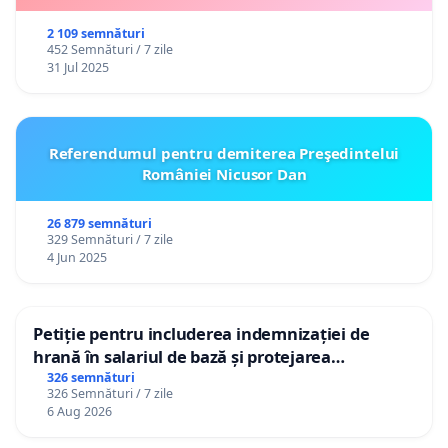
2 109 semnături
452 Semnături / 7 zile
31 Jul 2025
Referendumul pentru demiterea Preşedintelui
României Nicusor Dan
26 879 semnături
329 Semnături / 7 zile
4 Jun 2025
Petiție pentru includerea indemnizației de
hrană în salariul de bază și protejarea
gradațiilor de vechime pentru asistenții
326 semnături
326 Semnături / 7 zile
personali
6 Aug 2026