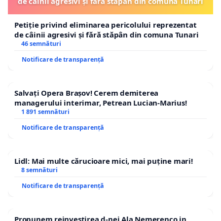
de câinii agresivi și fără stăpân din comuna Tunari
Petiție privind eliminarea pericolului reprezentat
de câinii agresivi și fără stăpân din comuna Tunari
46 semnături
Notificare de transparență
Salvați Opera Brașov! Cerem demiterea
managerului interimar, Petrean Lucian-Marius!
1 891 semnături
Notificare de transparență
Lidl: Mai multe cărucioare mici, mai puține mari!
8 semnături
Notificare de transparență
Propunem reinvestirea d-nei Ala Nemerenco in