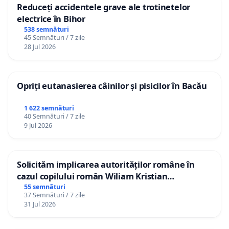
Reduceți accidentele grave ale trotinetelor
electrice în Bihor
538 semnături
45 Semnături / 7 zile
28 Jul 2026
Opriți eutanasierea câinilor și pisicilor în Bacău
1 622 semnături
40 Semnături / 7 zile
9 Jul 2026
Solicităm implicarea autorităților române în
cazul copilului român Wiliam Kristian
Gheorghe, aflat în plasament în Danemarca de
55 semnături
37 Semnături / 7 zile
12 ani
31 Jul 2026