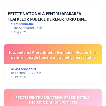
PETIȚIE NAȚIONALĂ PENTRU APĂRAREA
TEATRELOR PUBLICE DE REPERTORIU DIN
ROMÂNIA
1 778 semnături
1 106 Semnături / 7 zile
1 Aug 2026
Suspendarea Președintelui României, Nicușor Dan,
pentru abuz de funcție și discreditarea statului
48 414 semnături
851 Semnături / 7 zile
1 Oct 2025
PETIȚIE PENTRU DEMITEREA PREȘEDINTELUI
NICUȘOR DAN DIN FUNCȚIE