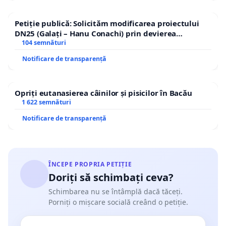
Petiție publică: Solicităm modificarea proiectului
DN25 (Galați – Hanu Conachi) prin devierea
traseului în afara localităților!
104 semnături
Notificare de transparență
Opriți eutanasierea câinilor și pisicilor în Bacău
1 622 semnături
Notificare de transparență
ÎNCEPE PROPRIA PETIȚIE
Doriți să schimbați ceva?
Schimbarea nu se întâmplă dacă tăceți.
Porniți o mișcare socială creând o petiție.