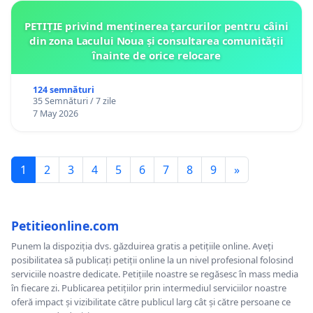
PETIȚIE privind menținerea țarcurilor pentru câini
din zona Lacului Noua și consultarea comunității
înainte de orice relocare
124 semnături
35 Semnături / 7 zile
7 May 2026
1
2
3
4
5
6
7
8
9
»
Petitieonline.com
Punem la dispoziția dvs. găzduirea gratis a petițiile online. Aveți
posibilitatea să publicați petiții online la un nivel profesional folosind
serviciile noastre dedicate. Petițiile noastre se regăsesc în mass media
în fiecare zi. Publicarea petițiilor prin intermediul serviciilor noastre
oferă impact și vizibilitate către publicul larg cât și către persoane ce