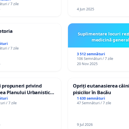
uri / 7 zile
5
4 Jun 2025
etoria
Suplimentare locuri rez
medicină genera
turi
uri / 7 zile
3 512 semnături
106 Semnături / 7 zile
6
20 Nov 2025
și propuneri privind
Opriți eutanasierea câini
ea Planului Urbanistic
pisicilor în Bacău
l orașului Ialoveni
turi
1 630 semnături
ri / 7 zile
47 Semnături / 7 zile
6
9 Jul 2026