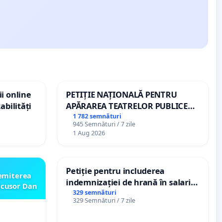
i online
PETIȚIE NAȚIONALĂ PENTRU
abilități
APĂRAREA TEATRELOR PUBLICE
DE REPERTORIU DIN ROMÂNIA
1 782 semnături
945 Semnături / 7 zile
1 Aug 2026
Petiție pentru includerea
emiterea
indemnizației de hrană în salariul
icusor Dan
de bază și protejarea gradațiilor
329 semnături
329 Semnături / 7 zile
de vechime pentru asistenții
personali