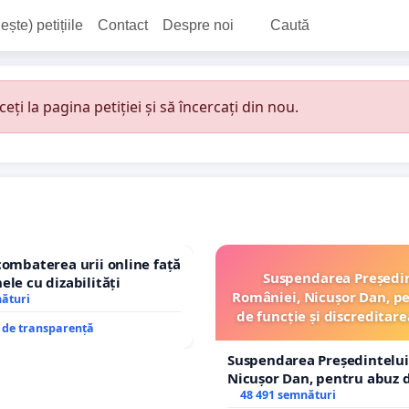
ește) petițiile
Contact
Despre noi
Caută
i la pagina petiției și să încercați din nou.
combaterea urii online față
Suspendarea Președi
ele cu dizabilități
României, Nicușor Dan, p
nături
de funcție și discreditare
e de transparență
Suspendarea Președintelui
Nicușor Dan, pentru abuz d
și discreditarea statului
48 491 semnături