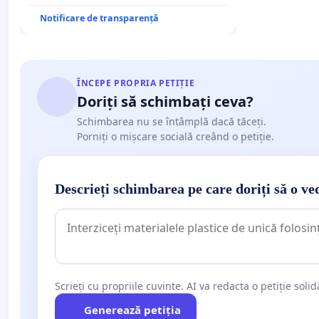
Notificare de transparență
ÎNCEPE PROPRIA PETIȚIE
Doriți să schimbați ceva?
Schimbarea nu se întâmplă dacă tăceți.
Porniți o mișcare socială creând o petiție.
Descrieți schimbarea pe care doriți să o ve
Scrieți cu propriile cuvinte. AI va redacta o petiție soli
Generează petiția