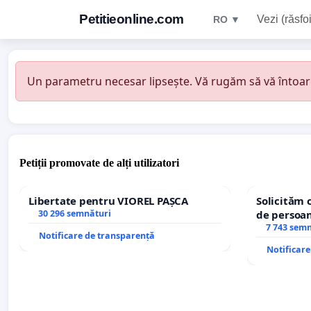
Petitieonline.com
Vezi (răsfoi
RO ▼
Un parametru necesar lipsește. Vă rugăm să vă întoarceț
Petiții promovate de alți utilizatori
Libertate pentru VIOREL PAȘCA
Solicităm 
30 296 semnături
de persoan
7 743 sem
Notificare de transparență
Notificar