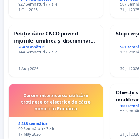
927 Semnături / 7 zile
507 Semnăt
1 Oct 2025
31 Jul 202
Petiție către CNCD privind
Stop cerș
injuriile, umilirea și discriminarea
persoanelor cu dizabilități de
264 semnături
561 semnă
144 Semnături / 7 zile
129 Semnăt
către utilizatorul TikTok „Gorici”
1 Aug 2026
30 Jul 202
Obiecții 
Cerem interzicerea utilizării
modificar
trotinetelor electrice de către
General a
100 semnă
minori în România
55 Semnătu
5 283 semnături
69 Semnături / 7 zile
17 May 2026
31 Jul 202