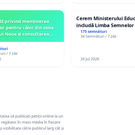
Cerem Ministerului Educ
IE privind menținerea
includă Limba Semnelor 
lor pentru câini din zona
alfabetul Braille în școlil
175 semnături
ui Noua și consultarea
34 Semnături / 7 zile
Republica Moldova!
ității înainte de orice
relocare
turi
ri / 7 zile
6
26 Jul 2026
tatea să publicați petiții online la un
se regăsesc în mass media în fiecare
 vizibilitate către publicul larg cât și