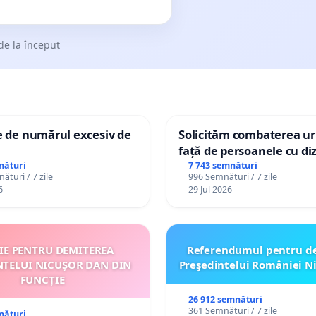
de la început
e de numărul excesiv de
Solicităm combaterea uri
față de persoanele cu diz
nături
7 743 semnături
ături / 7 zile
996 Semnături / 7 zile
6
29 Jul 2026
ȚIE PENTRU DEMITEREA
Referendumul pentru d
NTELUI NICUȘOR DAN DIN
Preşedintelui României N
FUNCȚIE
26 912 semnături
361 Semnături / 7 zile
nături