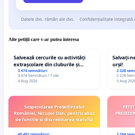
Datele dvs. rămân ale dvs.
Confidențialitate integrată 
Alte petiții care v-ar putea interesa
Salvează cercurile cu activități
Salvați-n
extrașcolare din cluburile și
urși!
palatele copiilor
3 474 semnături
2 228 sem
3 474 Semnături / 7 zile
2 228 Semn
4 Aug 2026
5 Aug 202
Suspendarea Președintelui
PETI
României, Nicușor Dan, pentru abuz
PREȘEDI
de funcție și discreditarea statului
48 491 semnături
2 164 sem