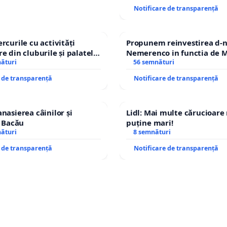
Notificare de transparență
rcurile cu activități
Propunem reinvestirea d-n
e din cluburile și palatele
Nemerenco in functia de M
nături
Sanatatii
56 semnături
e de transparență
Notificare de transparență
nasierea câinilor și
Lidl: Mai multe cărucioare
n Bacău
puține mari!
nături
8 semnături
e de transparență
Notificare de transparență