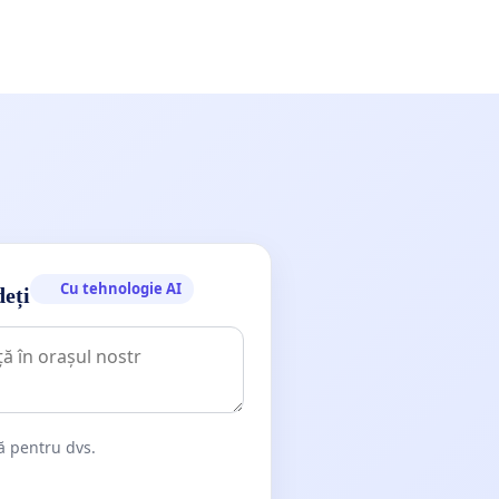
Cu tehnologie AI
deți
dă pentru dvs.