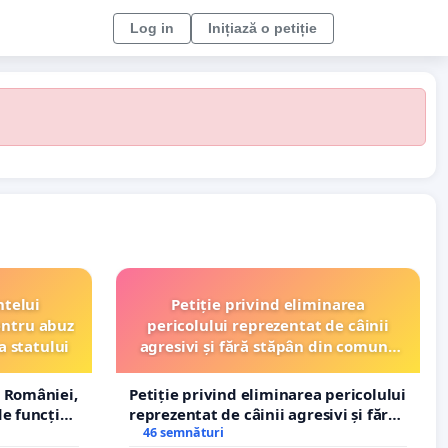
Log in
Inițiază o petiție
ntelui
Petiție privind eliminarea
entru abuz
pericolului reprezentat de câinii
a statului
agresivi și fără stăpân din comuna
Tunari
 României,
Petiție privind eliminarea pericolului
e funcție
reprezentat de câinii agresivi și fără
stăpân din comuna Tunari
46 semnături