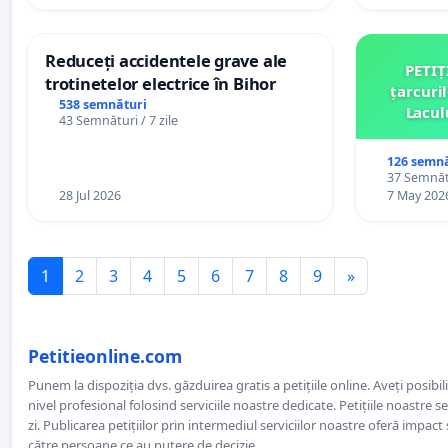
Reduceți accidentele grave ale
PETIȚ
trotinetelor electrice în Bihor
țarcuri
538 semnături
Lacul
43 Semnături / 7 zile
comun
126 semnă
37 Semnătu
28 Jul 2026
7 May 202
1
2
3
4
5
6
7
8
9
»
Petitieonline.com
Punem la dispoziția dvs. găzduirea gratis a petițiile online. Aveți posibili
nivel profesional folosind serviciile noastre dedicate. Petițiile noastre 
zi. Publicarea petițiilor prin intermediul serviciilor noastre oferă impact și
către persoane ce au putere de decizie