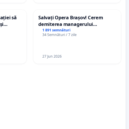
ației să
Salvați Opera Brașov! Cerem
și
demiterea managerului
e din
interimar, Petrean Lucian-Marius!
1 891 semnături
34 Semnături / 7 zile
27 Jun 2026