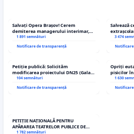
Salvați Opera Brașov! Cerem
Salvează ce
demiterea managerului interimar,
extrașcolar
Petrean Lucian-Marius!
1 891 semnături
copiilor
3 474 sem
Notificare de transparență
Notificar
Petiție publică: Solicităm
Opriți euta
modificarea proiectului DN25 (Galați
pisicilor î
– Hanu Conachi) prin devierea
104 semnături
1 630 sem
traseului în afara localităților!
Notificare de transparență
Notificar
PETIȚIE NAȚIONALĂ PENTRU
APĂRAREA TEATRELOR PUBLICE DE
REPERTORIU DIN ROMÂNIA
1 782 semnături