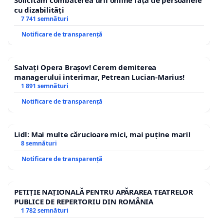
Solicităm combaterea urii online față de persoanele
cu dizabilități
7 741 semnături
Notificare de transparență
Salvați Opera Brașov! Cerem demiterea
managerului interimar, Petrean Lucian-Marius!
1 891 semnături
Notificare de transparență
Lidl: Mai multe cărucioare mici, mai puține mari!
8 semnături
Notificare de transparență
PETIȚIE NAȚIONALĂ PENTRU APĂRAREA TEATRELOR
PUBLICE DE REPERTORIU DIN ROMÂNIA
1 782 semnături