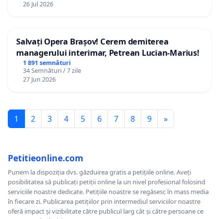
26 Jul 2026
Salvați Opera Brașov! Cerem demiterea
managerului interimar, Petrean Lucian-Marius!
1 891 semnături
34 Semnături / 7 zile
27 Jun 2026
1
2
3
4
5
6
7
8
9
»
Petitieonline.com
Punem la dispoziția dvs. găzduirea gratis a petițiile online. Aveți
posibilitatea să publicați petiții online la un nivel profesional folosind
serviciile noastre dedicate. Petițiile noastre se regăsesc în mass media
în fiecare zi. Publicarea petițiilor prin intermediul serviciilor noastre
oferă impact și vizibilitate către publicul larg cât și către persoane ce