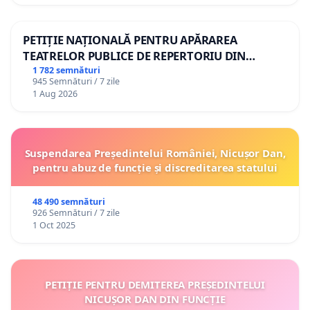
PETIȚIE NAȚIONALĂ PENTRU APĂRAREA
TEATRELOR PUBLICE DE REPERTORIU DIN
ROMÂNIA
1 782 semnături
945 Semnături / 7 zile
1 Aug 2026
Suspendarea Președintelui României, Nicușor Dan,
pentru abuz de funcție și discreditarea statului
48 490 semnături
926 Semnături / 7 zile
1 Oct 2025
PETIȚIE PENTRU DEMITEREA PREȘEDINTELUI
NICUȘOR DAN DIN FUNCȚIE