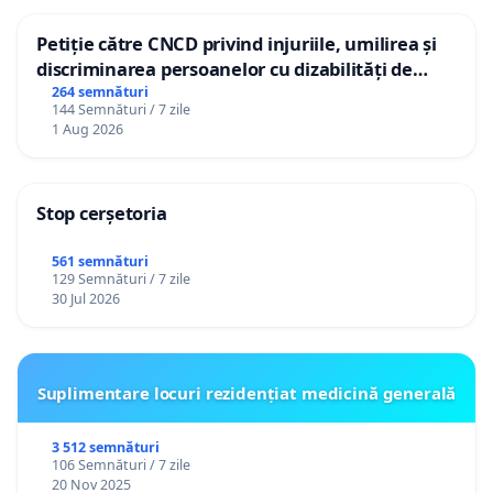
Petiție către CNCD privind injuriile, umilirea și
discriminarea persoanelor cu dizabilități de
către utilizatorul TikTok „Gorici”
264 semnături
144 Semnături / 7 zile
1 Aug 2026
Stop cerșetoria
561 semnături
129 Semnături / 7 zile
30 Jul 2026
Suplimentare locuri rezidențiat medicină generală
3 512 semnături
106 Semnături / 7 zile
20 Nov 2025