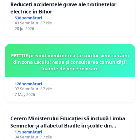
Reduceți accidentele grave ale trotinetelor
electrice în Bihor
538 semnături
43 Semnături / 7 zile
28 Jul 2026
PETIȚIE privind menținerea țarcurilor pentru câini
din zona Lacului Noua și consultarea comunității
înainte de orice relocare
126 semnături
37 Semnături / 7 zile
7 May 2026
Cerem Ministerului Educației să includă Limba
Semnelor și alfabetul Braille în școlile din
Republica Moldova!
175 semnături
34 Semnături / 7 zile