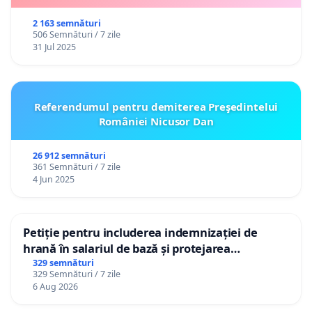
2 163 semnături
506 Semnături / 7 zile
31 Jul 2025
Referendumul pentru demiterea Preşedintelui
României Nicusor Dan
26 912 semnături
361 Semnături / 7 zile
4 Jun 2025
Petiție pentru includerea indemnizației de
hrană în salariul de bază și protejarea
gradațiilor de vechime pentru asistenții
329 semnături
329 Semnături / 7 zile
personali
6 Aug 2026