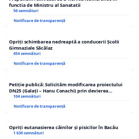
functia de Ministru al Sanatatii
56 semnături
Notificare de transparență
Opriți schimbarea nedreaptă a conducerii Școlii
Gimnaziale Săcălaz
454 semnături
Notificare de transparență
Petiție publică: Solicităm modificarea proiectului
DN25 (Galați – Hanu Conachi) prin devierea
traseului în afara localităților!
104 semnături
Notificare de transparență
Opriți eutanasierea câinilor și pisicilor în Bacău
1 630 semnături