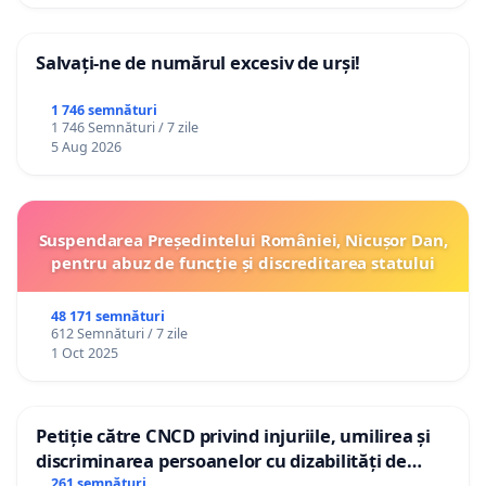
Salvați-ne de numărul excesiv de urși!
1 746 semnături
1 746 Semnături / 7 zile
5 Aug 2026
Suspendarea Președintelui României, Nicușor Dan,
pentru abuz de funcție și discreditarea statului
48 171 semnături
612 Semnături / 7 zile
1 Oct 2025
Petiție către CNCD privind injuriile, umilirea și
discriminarea persoanelor cu dizabilități de
către utilizatorul TikTok „Gorici”
261 semnături