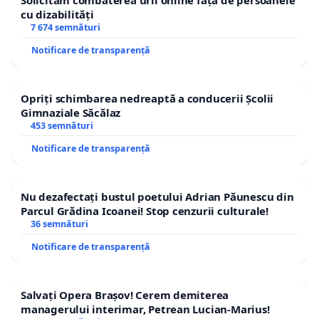
Solicităm combaterea urii online față de persoanele
cu dizabilități
7 674 semnături
Notificare de transparență
Opriți schimbarea nedreaptă a conducerii Școlii
Gimnaziale Săcălaz
453 semnături
Notificare de transparență
Nu dezafectați bustul poetului Adrian Păunescu din
Parcul Grădina Icoanei! Stop cenzurii culturale!
36 semnături
Notificare de transparență
Salvați Opera Brașov! Cerem demiterea
managerului interimar, Petrean Lucian-Marius!