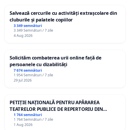
Salvează cercurile cu activități extrașcolare din
cluburile și palatele copiilor
3 349 semnături
3 349 Semnături / 7 zile
4 Aug 2026
Solicităm combaterea urii online față de
persoanele cu dizabilități
7 674 semnături
1 954 Semnături / 7 zile
29 Jul 2026
PETIȚIE NAȚIONALĂ PENTRU APĂRAREA
TEATRELOR PUBLICE DE REPERTORIU DIN
ROMÂNIA
1 764 semnături
1 764 Semnături / 7 zile
1 Aug 2026