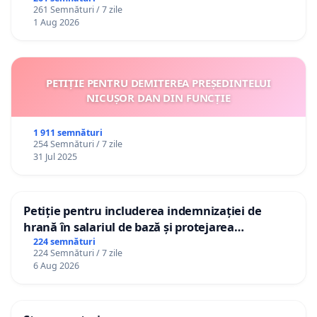
261 Semnături / 7 zile
1 Aug 2026
PETIȚIE PENTRU DEMITEREA PREȘEDINTELUI
NICUȘOR DAN DIN FUNCȚIE
1 911 semnături
254 Semnături / 7 zile
31 Jul 2025
Petiție pentru includerea indemnizației de
hrană în salariul de bază și protejarea
gradațiilor de vechime pentru asistenții
224 semnături
224 Semnături / 7 zile
personali
6 Aug 2026