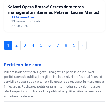
Salvați Opera Brașov! Cerem demiterea
managerului interimar, Petrean Lucian-Marius!
1 890 semnături
33 Semnături / 7 zile
27 Jun 2026
1
2
3
4
5
6
7
8
9
»
Petitieonline.com
Punem la dispoziția dvs. găzduirea gratis a petițiile online. Aveți
posibilitatea să publicați petiții online la un nivel profesional folosind
serviciile noastre dedicate. Petițiile noastre se regăsesc în mass media
în fiecare zi. Publicarea petițiilor prin intermediul serviciilor noastre
oferă impact și vizibilitate către publicul larg cât și către persoane ce
au putere de decizie