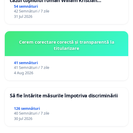
cazul copilului român Wiliam Kristian
Gheorghe, aflat în plasament în Danemarca de
54 semnături
42 Semnături / 7 zile
12 ani
31 Jul 2026
Cerem corectare corectă și transparentă la
titularizare
41 semnături
41 Semnături / 7 zile
4 Aug 2026
Să fie întărite măsurile împotriva discriminării
126 semnături
40 Semnături / 7 zile
30 Jul 2026