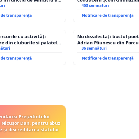
uri
453 semnături
e de transparență
Notificare de transparență
rcurile cu activități
Nu dezafectați bustul poet
e din cluburile și palatele
Adrian Păunescu din Parcu
nături
Icoanei! Stop cenzurii cultu
36 semnături
e de transparență
Notificare de transparență
ndarea Președintelui
 Nicușor Dan, pentru abuz
e și discreditarea statului