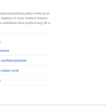
tatea să publicați petiții online la un
se regăsesc în mass media în fiecare
 vizibilitate către publicul larg cât și
e
petiție
 confidențialitate
 cookie-urile
i