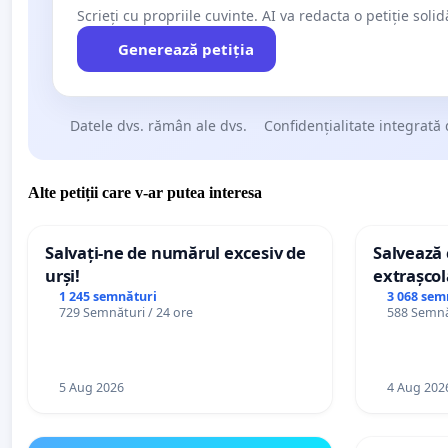
Scrieți cu propriile cuvinte. AI va redacta o petiție soli
Generează petiția
Datele dvs. rămân ale dvs.
Confidențialitate integrată 
Alte petiții care v-ar putea interesa
Salvați-ne de numărul excesiv de
Salvează c
urși!
extrașcol
palatele c
1 245 semnături
3 068 sem
729 Semnături / 24 ore
588 Semnăt
5 Aug 2026
4 Aug 202