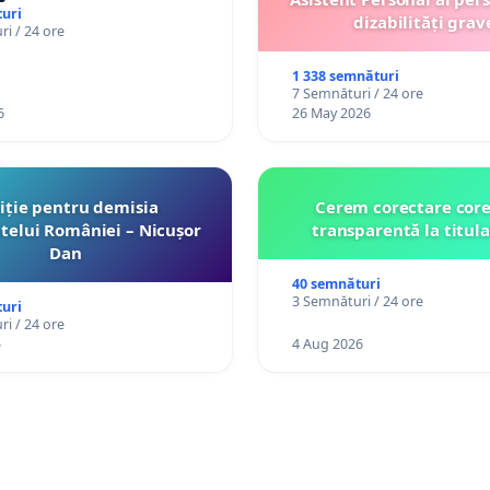
uri
dizabilități grav
i / 24 ore
1 338 semnături
7 Semnături / 24 ore
6
26 May 2026
iție pentru demisia
Cerem corectare core
telui României – Nicușor
transparentă la titula
Dan
40 semnături
3 Semnături / 24 ore
uri
i / 24 ore
5
4 Aug 2026