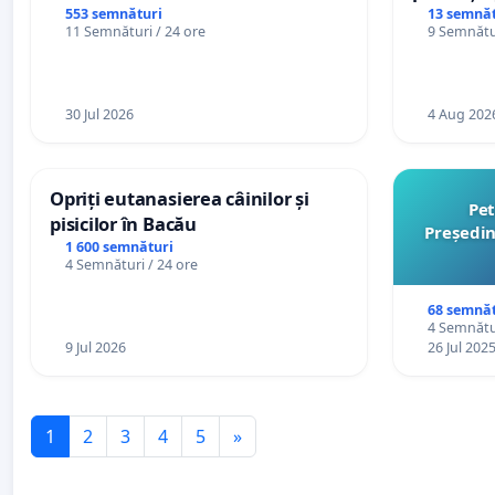
casino
553 semnături
13 semnăt
11 Semnături / 24 ore
9 Semnătur
30 Jul 2026
4 Aug 202
Opriți eutanasierea câinilor și
Pet
pisicilor în Bacău
Președin
1 600 semnături
4 Semnături / 24 ore
68 semnăt
4 Semnătur
9 Jul 2026
26 Jul 202
1
2
3
4
5
»