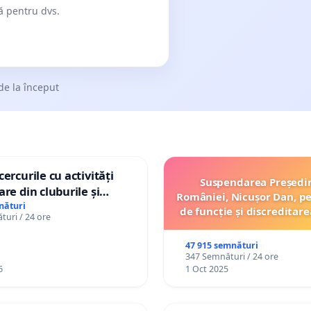
dă pentru dvs.
de la început
ercurile cu activități
Suspendarea Președi
are din cluburile și
României, Nicușor Dan, p
opiilor
nături
de funcție și discreditare
uri / 24 ore
47 915 semnături
347 Semnături / 24 ore
6
1 Oct 2025