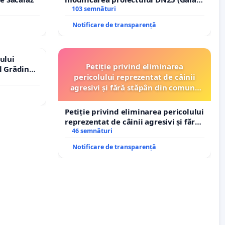
– Hanu Conachi) prin devierea
103 semnături
traseului în afara localităților!
Notificare de transparență
ului
Petiție privind eliminarea
l Grădina
pericolului reprezentat de câinii
rale!
agresivi și fără stăpân din comuna
Tunari
Petiție privind eliminarea pericolului
reprezentat de câinii agresivi și fără
stăpân din comuna Tunari
46 semnături
Notificare de transparență