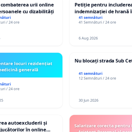
 combaterea urii online
Petiție pentru includere
ersoanele cu dizabilități
indemnizației de hrană î
de bază și protejarea gra
nături
41 semnături
ri / 24 ore
41 Semnături / 24 ore
de vechime pentru asiste
personali
6
6 Aug 2026
Nu blocați strada Sub Ce
ntare locuri rezidențiat
edicină generală
41 semnături
12 Semnături / 24 ore
nături
ri / 24 ore
25
30 Jun 2026
ea autoexcluderii și
Salarizare corecta pentru
jucătorilor în online
Asistent Personal al per