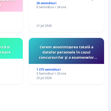
exercite efectiv atribuțiile legale
20 semnături
e
6 Semnături / 24 ore
și să reprezinte interesele
cetățenilor în raport cu APAVIL
S.A, operatorul serviciului de apă!
21 Jul 2026
ctă și
Cerem anonimizarea totală a
rizare
datelor personale în cazul
concursurilor şi a examenelor
organizate pentru profesori de
către Ministerul Educaţiei
1 275 semnături
3 Semnături / 24 ore
25 Jul 2026