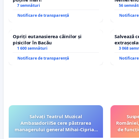
7 semnături
Sanatatii
56 semnăt
Notificare de transparență
Notificar
Opriți eutanasierea câinilor și
Salvează ce
pisicilor în Bacău
extrașcolar
1 600 semnături
copiilor
3 068 sem
Notificare de transparență
Notificar
Salvați Teatrul Muzical
Suspe
Ambasadorii!Se cere păstrarea
României,
managerului general Mihai-Ciprian
de funcți
ROGOJAN