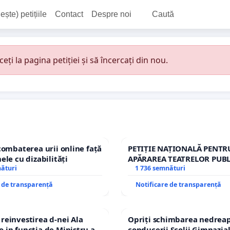
ește) petițiile
Contact
Despre noi
Caută
i la pagina petiției și să încercați din nou.
combaterea urii online față
PETIȚIE NAȚIONALĂ PENTR
ele cu dizabilități
APĂRAREA TEATRELOR PUBL
nături
REPERTORIU DIN ROMÂNI
1 736 semnături
e de transparență
Notificare de transparență
einvestirea d-nei Ala
Opriți schimbarea nedreap
in functia de Ministru al
conducerii Școlii Gimnazia