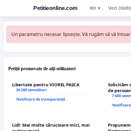
Petitieonline.com
Vezi (răsfoi
RO ▼
Un parametru necesar lipsește. Vă rugăm să vă întoarceț
Petiții promovate de alți utilizatori
Libertate pentru VIOREL PAȘCA
Solicităm 
30 289 semnături
de persoan
7 600 sem
Notificare de transparență
Notificar
Lidl: Mai multe cărucioare mici, mai
Propunem r
puține mari!
Nemerenco 