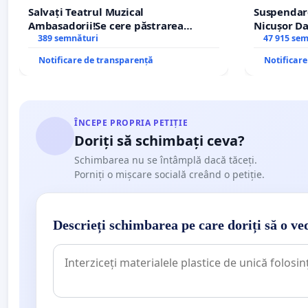
Salvați Teatrul Muzical
Suspendar
Ambasadorii!Se cere păstrarea
Nicușor Da
managerului general Mihai-Ciprian
389 semnături
și discredi
47 915 se
ROGOJAN
Notificare de transparență
Notificar
ÎNCEPE PROPRIA PETIȚIE
Doriți să schimbați ceva?
Schimbarea nu se întâmplă dacă tăceți.
Porniți o mișcare socială creând o petiție.
Descrieți schimbarea pe care doriți să o ve