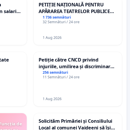
a
PETIȚIE NAȚIONALĂ PENTRU
n salariul
APĂRAREA TEATRELOR PUBLICE
dațiilor
DE REPERTORIU DIN ROMÂNIA
1 736 semnături
32 Semnături / 24 ore
nții
1 Aug 2026
tate
Petiție către CNCD privind
injuriile, umilirea și discriminarea
persoanelor cu dizabilități de
256 semnături
11 Semnături / 24 ore
către utilizatorul TikTok „Gorici”
1 Aug 2026
Solicităm Primăriei și Consiliului
 Funcția de
Local al comunei Vaideeni să își
soanei cu