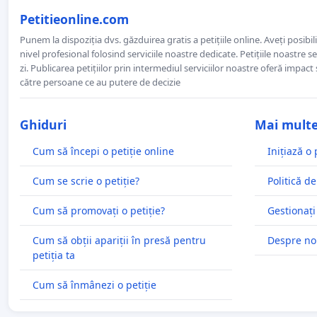
Petitieonline.com
Punem la dispoziția dvs. găzduirea gratis a petițiile online. Aveți posibili
nivel profesional folosind serviciile noastre dedicate. Petițiile noastre 
zi. Publicarea petițiilor prin intermediul serviciilor noastre oferă impact și
către persoane ce au putere de decizie
Ghiduri
Mai mult
Cum să începi o petiție online
Inițiază o 
Cum se scrie o petiție?
Politică de
Cum să promovați o petiție?
Gestionați
Cum să obții apariții în presă pentru
Despre no
petiția ta
Cum să înmânezi o petiție