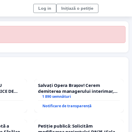
Log in
Inițiază o petiție
U
Salvați Opera Brașov! Cerem
ICE DE
demiterea managerului interimar,
A
Petrean Lucian-Marius!
1 890 semnături
Notificare de transparență
tă a
Petiție publică: Solicităm
le Săcălaz
modificarea proiectului DN25 (Galați