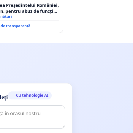
ea Președintelui României,
n, pentru abuz de funcție
tarea statului
mnături
e de transparență
Cu tehnologie AI
deți