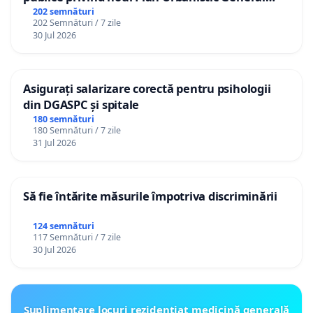
(PUG) Ialoveni
202 semnături
202 Semnături / 7 zile
30 Jul 2026
Asigurați salarizare corectă pentru psihologii
din DGASPC și spitale
180 semnături
180 Semnături / 7 zile
31 Jul 2026
Să fie întărite măsurile împotriva discriminării
124 semnături
117 Semnături / 7 zile
30 Jul 2026
Suplimentare locuri rezidențiat medicină generală