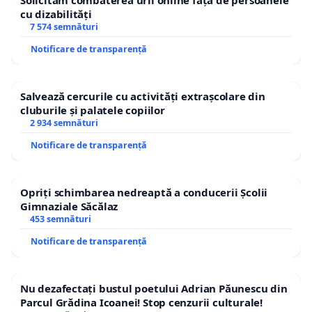
Solicităm combaterea urii online față de persoanele
cu dizabilități
7 574 semnături
Notificare de transparență
Salvează cercurile cu activități extrașcolare din
cluburile și palatele copiilor
2 934 semnături
Notificare de transparență
Opriți schimbarea nedreaptă a conducerii Școlii
Gimnaziale Săcălaz
453 semnături
Notificare de transparență
Nu dezafectați bustul poetului Adrian Păunescu din
Parcul Grădina Icoanei! Stop cenzurii culturale!