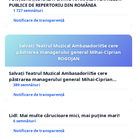
PUBLICE DE REPERTORIU DIN ROMÂNIA
1 727 semnături
Notificare de transparență
Salvați Teatrul Muzical Ambasadorii!Se cere
păstrarea managerului general Mihai-Ciprian
ROGOJAN
Salvați Teatrul Muzical Ambasadorii!Se cere
păstrarea managerului general Mihai-Ciprian
ROGOJAN
389 semnături
Notificare de transparență
Lidl: Mai multe cărucioare mici, mai puține mari!
6 semnături
Notificare de transparență