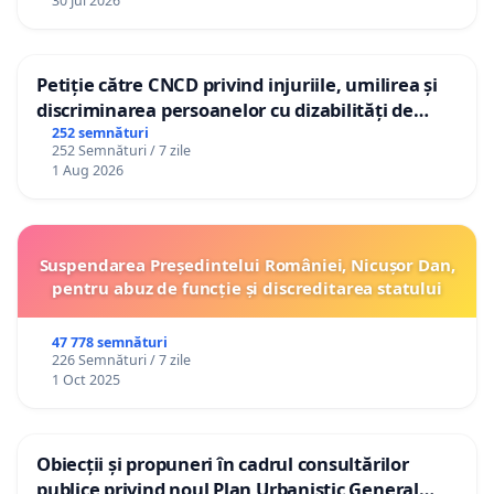
30 Jul 2026
Petiție către CNCD privind injuriile, umilirea și
discriminarea persoanelor cu dizabilități de
către utilizatorul TikTok „Gorici”
252 semnături
252 Semnături / 7 zile
1 Aug 2026
Suspendarea Președintelui României, Nicușor Dan,
pentru abuz de funcție și discreditarea statului
47 778 semnături
226 Semnături / 7 zile
1 Oct 2025
Obiecții și propuneri în cadrul consultărilor
publice privind noul Plan Urbanistic General