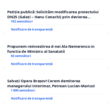
Petiție publică: Solicităm modificarea proiectului
DN25 (Galați – Hanu Conachi) prin devierea
traseului în afara localităților!
102 semnături
Notificare de transparență
Propunem reinvestirea d-nei Ala Nemerenco in
functia de Ministru al Sanatatii
56 semnături
Notificare de transparență
Salvați Opera Brașov! Cerem demiterea
managerului interimar, Petrean Lucian-Marius!
1 890 semnături
Notificare de transparență