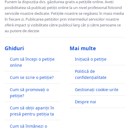
Punem la dispoziția dvs. găzduirea gratis a petițiile online. Aveți
posibilitatea să publicați petiții online la un nivel profesional folosind
serviciile noastre dedicate. Petițiile noastre se regăsesc în mass media
în fiecare zi. Publicarea petițiilor prin intermediul serviciilor noastre
oferă impact și vizibilitate către publicul larg cât și către persoane ce
au putere de decizie
Ghiduri
Mai multe
Cum să începi o petiție
Inițiază o petiție
online
Politică de
Cum se scrie o petiție?
confidențialitate
Cum să promovați o
Gestionați cookie-urile
petiție?
Despre noi
Cum să obții apariții în
presă pentru petiția ta
Cum să înmânezi o