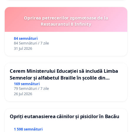
Oprirea petrecerilor zgomotoase de la
Restaurantul 8 Infinity
84 semnături
84 Semnături / 7 zile
31 Jul 2026
Cerem Ministerului Educației să includă Limba
Semnelor și alfabetul Braille în școlile din
Republica Moldova!
169 semnături
79 Semnături / 7 zile
26 Jul 2026
Opriți eutanasierea câinilor și pisicilor în Bacău
1 598 semnături