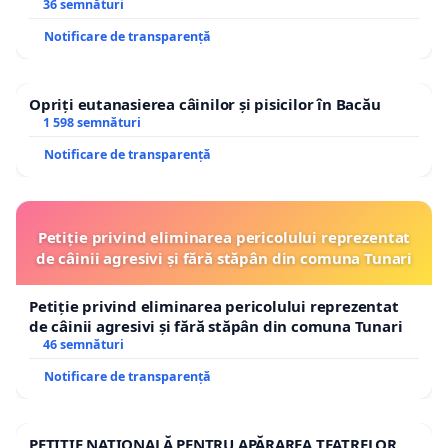
36 semnături
Notificare de transparență
Opriți eutanasierea câinilor și pisicilor în Bacău
1 598 semnături
Notificare de transparență
Petiție privind eliminarea pericolului reprezentat
de câinii agresivi și fără stăpân din comuna Tunari
Petiție privind eliminarea pericolului reprezentat
de câinii agresivi și fără stăpân din comuna Tunari
46 semnături
Notificare de transparență
PETIȚIE NAȚIONALĂ PENTRU APĂRAREA TEATRELOR