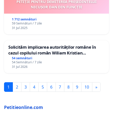
PETIȚIE PENTRU DEMITEREA PREȘEDINTELUI
NICUȘOR DAN DIN FUNCȚIE
1 712 semnături
59 Semnături / 7 zile
31 Jul 2025
Solicităm implicarea autorităților române în
cazul copilului român Wiliam Kristian
Gheorghe, aflat în plasament în Danemarca de
54 semnături
54 Semnături / 7 zile
12 ani
31 Jul 2026
1
2
3
4
5
6
7
8
9
10
»
Petitieonline.com