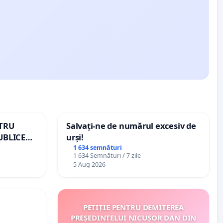
NTRU
Salvați-ne de numărul excesiv de
UBLICE
urși!
MÂNIA
1 634 semnături
1 634 Semnături / 7 zile
5 Aug 2026
PETIȚIE PENTRU DEMITEREA
PREȘEDINTELUI NICUȘOR DAN DIN