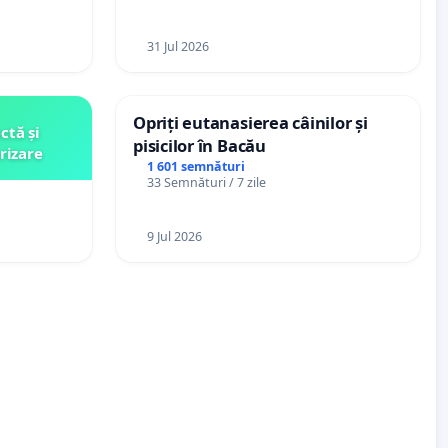
ani
31 Jul 2026
Opriți eutanasierea câinilor și
ctă și
pisicilor în Bacău
rizare
1 601 semnături
33 Semnături / 7 zile
9 Jul 2026