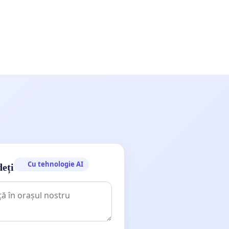
Cu tehnologie AI
deți