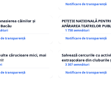
Notificare de transparență
nasierea câinilor și
PETIȚIE NAȚIONALĂ PENTR
n Bacău
APĂRAREA TEATRELOR PUBL
nături
REPERTORIU DIN ROMÂNI
1 758 semnături
e de transparență
Notificare de transparență
multe cărucioare mici, mai
Salvează cercurile cu activi
i!
extrașcolare din cluburile 
ri
copiilor
3 307 semnături
e de transparență
Notificare de transparență