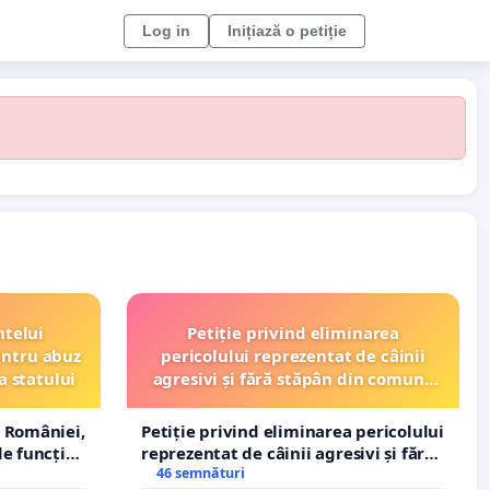
Log in
Inițiază o petiție
ntelui
Petiție privind eliminarea
entru abuz
pericolului reprezentat de câinii
a statului
agresivi și fără stăpân din comuna
Tunari
 României,
Petiție privind eliminarea pericolului
e funcție
reprezentat de câinii agresivi și fără
stăpân din comuna Tunari
46 semnături