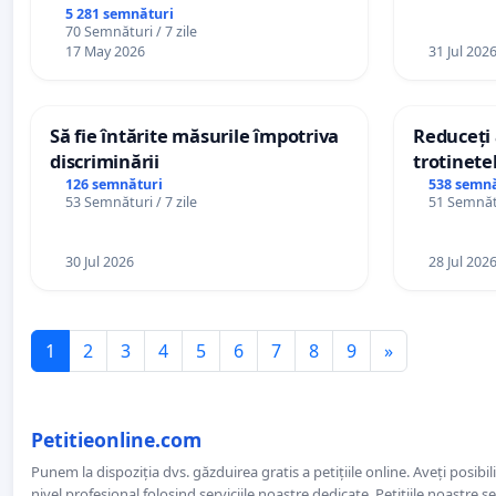
5 281 semnături
70 Semnături / 7 zile
17 May 2026
31 Jul 202
Să fie întărite măsurile împotriva
Reduceți 
discriminării
trotinetel
126 semnături
538 semnă
53 Semnături / 7 zile
51 Semnătu
30 Jul 2026
28 Jul 202
1
2
3
4
5
6
7
8
9
»
Petitieonline.com
Punem la dispoziția dvs. găzduirea gratis a petițiile online. Aveți posibili
nivel profesional folosind serviciile noastre dedicate. Petițiile noastre 