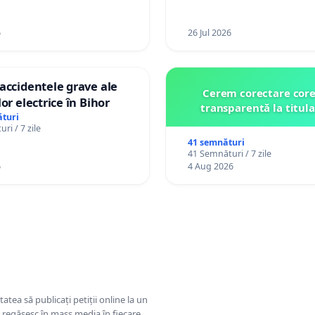
6
26 Jul 2026
accidentele grave ale
Cerem corectare core
or electrice în Bihor
transparentă la titula
turi
ri / 7 zile
41 semnături
41 Semnături / 7 zile
6
4 Aug 2026
tatea să publicați petiții online la un
se regăsesc în mass media în fiecare