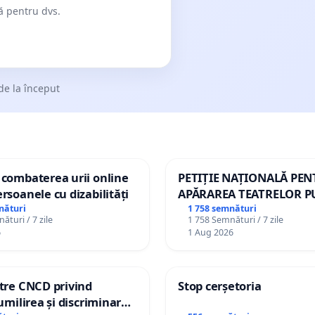
dă pentru dvs.
de la început
 combaterea urii online
PETIȚIE NAȚIONALĂ PE
ersoanele cu dizabilități
APĂRAREA TEATRELOR P
DE REPERTORIU DIN RO
nături
1 758 semnături
ături / 7 zile
1 758 Semnături / 7 zile
6
1 Aug 2026
ătre CNCD privind
Stop cerșetoria
 umilirea și discriminarea