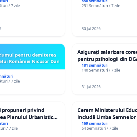
or cu dizabilități de
turi
556 semnături
uri / 7 zile
251 Semnături / 7 zile
izatorul TikTok „Gorici”
6
30 Jul 2026
Asigurați salarizare core
dumul pentru demiterea
pentru psihologii din DG
elui României Nicusor Dan
spitale
181 semnături
140 Semnături / 7 zile
mnături
uri / 7 zile
31 Jul 2026
și propuneri privind
Cerem Ministerului Educ
ea Planului Urbanistic
includă Limba Semnelor 
l orașului Ialoveni
alfabetul Braille în școlil
turi
169 semnături
ri / 7 zile
64 Semnături / 7 zile
Republica Moldova!