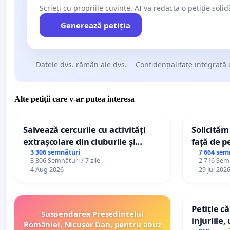
Scrieți cu propriile cuvinte. AI va redacta o petiție soli
Generează petiția
Datele dvs. rămân ale dvs.
Confidențialitate integrată 
Alte petiții care v-ar putea interesa
Salvează cercurile cu activități
Solicităm
extrașcolare din cluburile și
față de p
palatele copiilor
3 306 semnături
7 664 sem
3 306 Semnături / 7 zile
2 716 Semn
4 Aug 2026
29 Jul 202
Petiție c
Suspendarea Președintelui
injuriile,
României, Nicușor Dan, pentru abuz