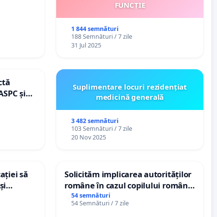
FUNCȚIE
1 844 semnături
188 Semnături / 7 zile
31 Jul 2025
ctă
Suplimentare locuri rezidențiat
ASPC și
medicină generală
3 482 semnături
103 Semnături / 7 zile
20 Nov 2025
ației să
Solicităm implicarea autorităților
și
române în cazul copilului român
e din
Wiliam Kristian Gheorghe, aflat în
54 semnături
54 Semnături / 7 zile
plasament în Danemarca de 12