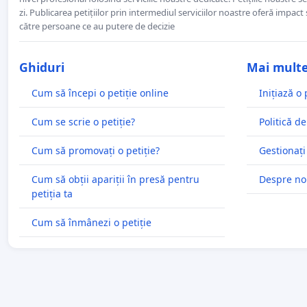
zi. Publicarea petițiilor prin intermediul serviciilor noastre oferă impact și
către persoane ce au putere de decizie
Ghiduri
Mai mult
Cum să începi o petiție online
Inițiază o 
Cum se scrie o petiție?
Politică de
Cum să promovați o petiție?
Gestionați
Cum să obții apariții în presă pentru
Despre no
petiția ta
Cum să înmânezi o petiție