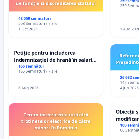
persoanel
259 semnă
de funcție și discreditarea statului
259 Semnăt
către util
48 059 semnături
503 Semnături / 7 zile
1 Oct 2025
1 Aug 202
Petiție pentru includerea
Referen
indemnizației de hrană în salariul
Preşedint
de bază și protejarea gradațiilor
165 semnături
165 Semnături / 7 zile
de vechime pentru asistenții
26 682 se
personali
147 Semnăt
6 Aug 2026
4 Jun 2025
Obiecții 
Cerem interzicerea utilizării
modificar
trotinetelor electrice de către
General a
100 semnă
minori în România
66 Semnătu