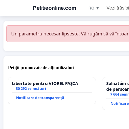
Petitieonline.com
Vezi (răsfoi
RO ▼
Un parametru necesar lipsește. Vă rugăm să vă întoarceț
Petiții promovate de alți utilizatori
Libertate pentru VIOREL PAȘCA
Solicităm 
30 292 semnături
de persoan
7 664 sem
Notificare de transparență
Notificar