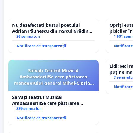
Nu dezafectați bustul poetului
Opriți euta
Adrian Păunescu din Parcul Grădina
pisicilor î
Icoanei! Stop cenzurii culturale!
36 semnături
1 601 sem
Notificare de transparență
Notificar
Lidl: Mai 
Salvați Teatrul Muzical
puține mar
Ambasadorii!Se cere păstrarea
7 semnătu
managerului general Mihai-Ciprian
Notificar
ROGOJAN
Salvați Teatrul Muzical
Ambasadorii!Se cere păstrarea
managerului general Mihai-Ciprian
389 semnături
ROGOJAN
Notificare de transparență