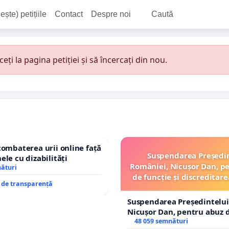
ește) petițiile
Contact
Despre noi
Caută
i la pagina petiției și să încercați din nou.
combaterea urii online față
Suspendarea Președi
ele cu dizabilități
României, Nicușor Dan, p
nături
de funcție și discreditare
e de transparență
Suspendarea Președintelui
Nicușor Dan, pentru abuz d
și discreditarea statului
48 059 semnături