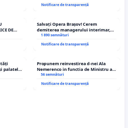
Notificare de transparență
U
Salvați Opera Brașov! Cerem
ICE DE
demiterea managerului interimar,
A
Petrean Lucian-Marius!
1 890 semnături
Notificare de transparență
tăți
Propunem reinvestirea d-nei Ala
și palatele
Nemerenco in functia de Ministru al
Sanatatii
56 semnături
Notificare de transparență