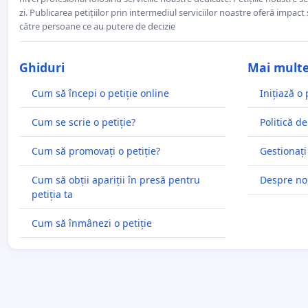
zi. Publicarea petițiilor prin intermediul serviciilor noastre oferă impact și
către persoane ce au putere de decizie
Ghiduri
Mai mult
Cum să începi o petiție online
Inițiază o 
Cum se scrie o petiție?
Politică de
Cum să promovați o petiție?
Gestionați
Cum să obții apariții în presă pentru
Despre no
petiția ta
Cum să înmânezi o petiție