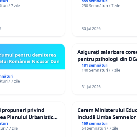
or cu dizabilități de
turi
555 semnături
uri / 7 zile
250 Semnături / 7 zile
izatorul TikTok „Gorici”
6
30 Jul 2026
Asigurați salarizare core
dumul pentru demiterea
pentru psihologii din DG
elui României Nicusor Dan
spitale
181 semnături
140 Semnături / 7 zile
mnături
uri / 7 zile
31 Jul 2026
și propuneri privind
Cerem Ministerului Educ
ea Planului Urbanistic
includă Limba Semnelor 
l orașului Ialoveni
alfabetul Braille în școlil
turi
169 semnături
ri / 7 zile
64 Semnături / 7 zile
Republica Moldova!