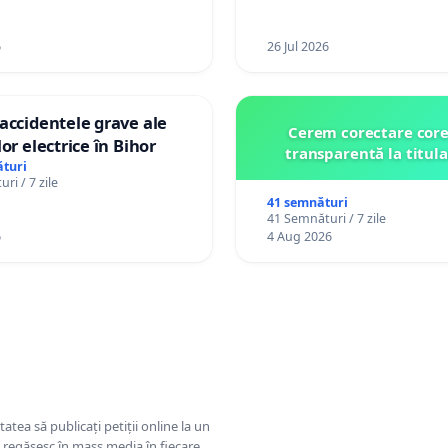
6
26 Jul 2026
accidentele grave ale
Cerem corectare core
or electrice în Bihor
transparentă la titula
turi
ri / 7 zile
41 semnături
41 Semnături / 7 zile
6
4 Aug 2026
tatea să publicați petiții online la un
se regăsesc în mass media în fiecare