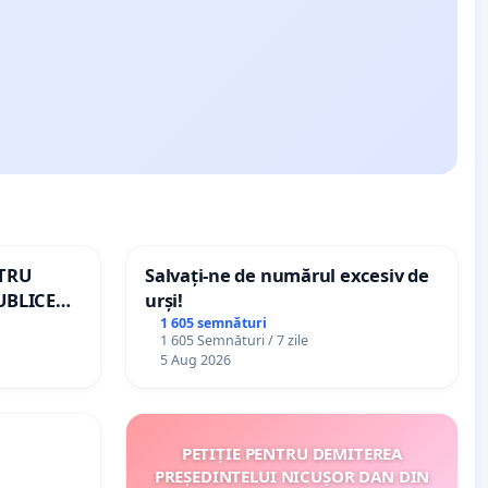
NTRU
Salvați-ne de numărul excesiv de
UBLICE
urși!
MÂNIA
1 605 semnături
1 605 Semnături / 7 zile
5 Aug 2026
PETIȚIE PENTRU DEMITEREA
PREȘEDINTELUI NICUȘOR DAN DIN