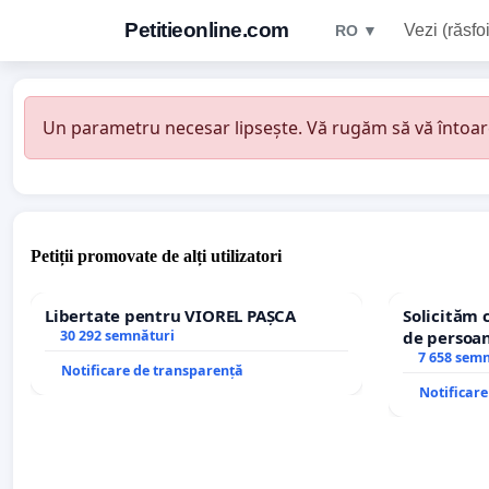
Petitieonline.com
Vezi (răsfoi
RO ▼
Un parametru necesar lipsește. Vă rugăm să vă întoarceț
Petiții promovate de alți utilizatori
Libertate pentru VIOREL PAȘCA
Solicităm 
30 292 semnături
de persoan
7 658 sem
Notificare de transparență
Notificar