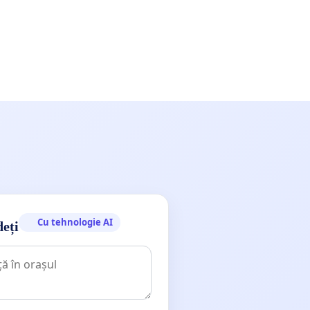
Cu tehnologie AI
deți