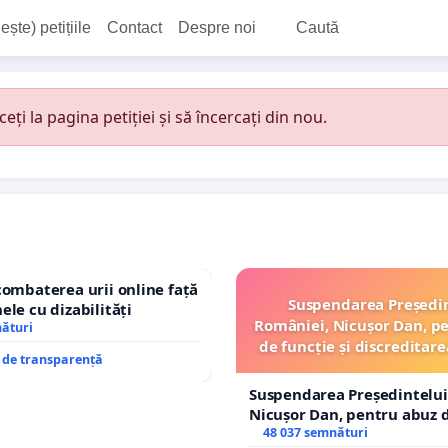
ește) petițiile
Contact
Despre noi
Caută
i la pagina petiției și să încercați din nou.
combaterea urii online față
Suspendarea Președi
ele cu dizabilități
României, Nicușor Dan, p
nături
de funcție și discreditare
e de transparență
Suspendarea Președintelui
Nicușor Dan, pentru abuz d
și discreditarea statului
48 037 semnături