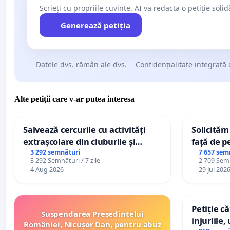
Scrieți cu propriile cuvinte. AI va redacta o petiție soli
Generează petiția
Datele dvs. rămân ale dvs.
Confidențialitate integrată 
Alte petiții care v-ar putea interesa
Salvează cercurile cu activități
Solicităm
extrașcolare din cluburile și
față de p
palatele copiilor
3 292 semnături
7 657 sem
3 292 Semnături / 7 zile
2 709 Semn
4 Aug 2026
29 Jul 202
Petiție c
Suspendarea Președintelui
injuriile,
României, Nicușor Dan, pentru abuz