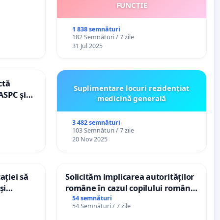
FUNCȚIE
1 838 semnături
182 Semnături / 7 zile
31 Jul 2025
ctă
Suplimentare locuri rezidențiat
ASPC și
medicină generală
3 482 semnături
103 Semnături / 7 zile
20 Nov 2025
ației să
Solicităm implicarea autorităților
și
române în cazul copilului român
e din
Wiliam Kristian Gheorghe, aflat în
54 semnături
54 Semnături / 7 zile
plasament în Danemarca de 12