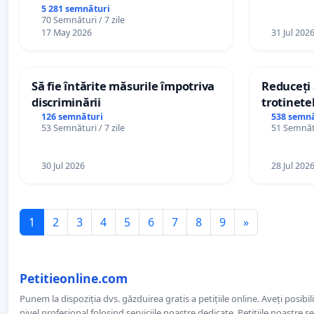
5 281 semnături
70 Semnături / 7 zile
17 May 2026
31 Jul 202
Să fie întărite măsurile împotriva
Reduceți 
discriminării
trotinetel
126 semnături
538 semnă
53 Semnături / 7 zile
51 Semnătu
30 Jul 2026
28 Jul 202
1
2
3
4
5
6
7
8
9
»
Petitieonline.com
Punem la dispoziția dvs. găzduirea gratis a petițiile online. Aveți posibili
nivel profesional folosind serviciile noastre dedicate. Petițiile noastre 