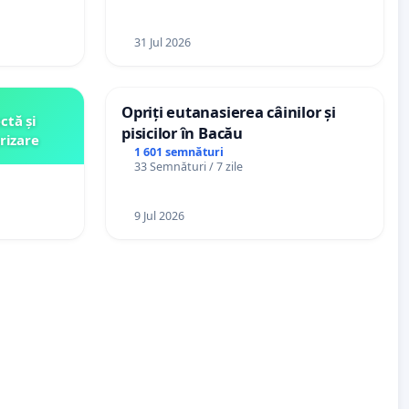
ani
31 Jul 2026
Opriți eutanasierea câinilor și
ctă și
pisicilor în Bacău
rizare
1 601 semnături
33 Semnături / 7 zile
9 Jul 2026