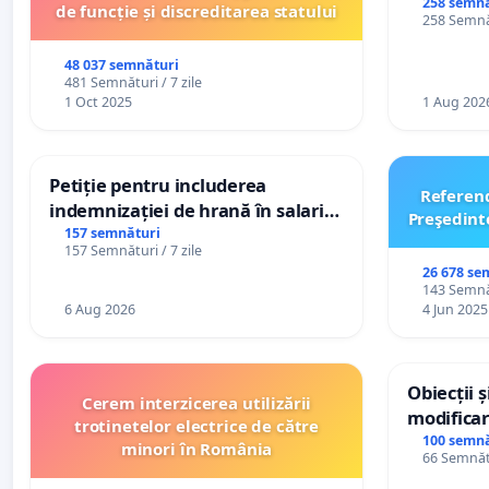
persoanel
258 semnă
de funcție și discreditarea statului
258 Semnăt
către util
48 037 semnături
481 Semnături / 7 zile
1 Oct 2025
1 Aug 202
Petiție pentru includerea
Referen
indemnizației de hrană în salariul
Preşedint
de bază și protejarea gradațiilor
157 semnături
157 Semnături / 7 zile
de vechime pentru asistenții
26 678 se
personali
143 Semnăt
6 Aug 2026
4 Jun 2025
Obiecții 
Cerem interzicerea utilizării
modificar
trotinetelor electrice de către
General a
100 semnă
minori în România
66 Semnătu