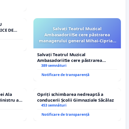
U
Salvați Teatrul Muzical
ICE DE
Ambasadorii!Se cere păstrarea
A
managerului general Mihai-Ciprian
ROGOJAN
Salvați Teatrul Muzical
Ambasadorii!Se cere păstrarea
managerului general Mihai-Ciprian
389 semnături
ROGOJAN
Notificare de transparență
ei Ala
Opriți schimbarea nedreaptă a
inistru al
conducerii Școlii Gimnaziale Săcălaz
453 semnături
Notificare de transparență