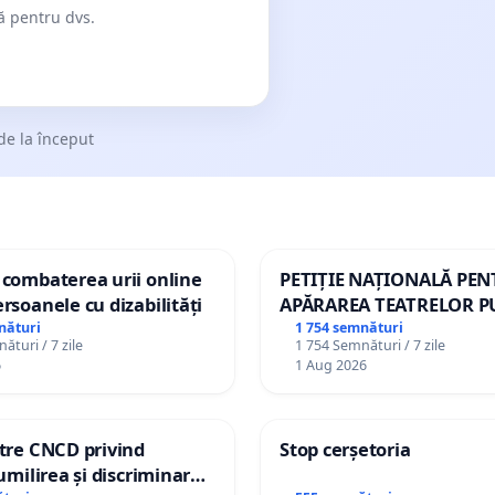
dă pentru dvs.
de la început
 combaterea urii online
PETIȚIE NAȚIONALĂ PE
ersoanele cu dizabilități
APĂRAREA TEATRELOR P
DE REPERTORIU DIN RO
nături
1 754 semnături
ături / 7 zile
1 754 Semnături / 7 zile
6
1 Aug 2026
ătre CNCD privind
Stop cerșetoria
 umilirea și discriminarea