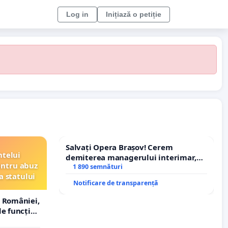
Log in
Inițiază o petiție
Salvați Opera Brașov! Cerem
ntelui
demiterea managerului interimar,
entru abuz
Petrean Lucian-Marius!
1 890 semnături
a statului
Notificare de transparență
 României,
e funcție