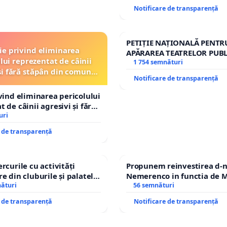
Notificare de transparență
PETIȚIE NAȚIONALĂ PENTR
ție privind eliminarea
APĂRAREA TEATRELOR PUBL
lui reprezentat de câinii
REPERTORIU DIN ROMÂNI
1 754 semnături
și fără stăpân din comuna
Notificare de transparență
Tunari
ivind eliminarea pericolului
 de câinii agresivi și fără
n comuna Tunari
uri
e de transparență
rcurile cu activități
Propunem reinvestirea d-n
e din cluburile și palatele
Nemerenco in functia de M
nături
Sanatatii
56 semnături
e de transparență
Notificare de transparență