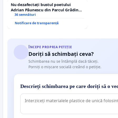
Nu dezafectați bustul poetului
Adrian Păunescu din Parcul Grădina
Icoanei! Stop cenzurii culturale!
36 semnături
Notificare de transparență
ÎNCEPE PROPRIA PETIȚIE
Doriți să schimbați ceva?
Schimbarea nu se întâmplă dacă tăceți.
Porniți o mișcare socială creând o petiție.
Descrieți schimbarea pe care doriți să o ve