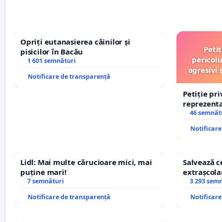
Opriți eutanasierea câinilor și
Peti
pisicilor în Bacău
pericolu
1 601 semnături
agresivi 
Notificare de transparență
Petiție pr
reprezentat
stăpân di
46 semnăt
Notificar
Lidl: Mai multe cărucioare mici, mai
Salvează ce
puține mari!
extrașcolar
7 semnături
copiilor
3 293 sem
Notificare de transparență
Notificar