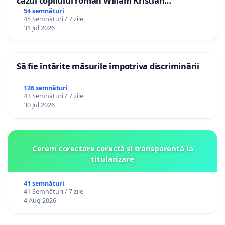
cazul copilului român Wiliam Kristian
Gheorghe, aflat în plasament în Danemarca de
54 semnături
45 Semnături / 7 zile
12 ani
31 Jul 2026
Să fie întărite măsurile împotriva discriminării
126 semnături
43 Semnături / 7 zile
30 Jul 2026
Cerem corectare corectă și transparentă la
titularizare
41 semnături
41 Semnături / 7 zile
4 Aug 2026