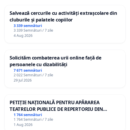
Salvează cercurile cu activități extrașcolare din
cluburile și palatele copiilor
3 339 semnături
3 339 Semnături / 7 zile
4 Aug 2026
Solicităm combaterea urii online față de
persoanele cu dizabilități
7 671 semnături
2 022 Semnături / 7 zile
29 Jul 2026
PETIȚIE NAȚIONALĂ PENTRU APĂRAREA
TEATRELOR PUBLICE DE REPERTORIU DIN
ROMÂNIA
1 764 semnături
1 764 Semnături / 7 zile
1 Aug 2026