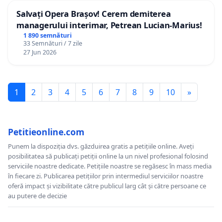
Salvați Opera Brașov! Cerem demiterea
managerului interimar, Petrean Lucian-Marius!
1 890 semnături
33 Semnături / 7 zile
27 Jun 2026
1
2
3
4
5
6
7
8
9
10
»
Petitieonline.com
Punem la dispoziția dvs. găzduirea gratis a petițiile online. Aveți
posibilitatea să publicați petiții online la un nivel profesional folosind
serviciile noastre dedicate. Petițiile noastre se regăsesc în mass media
în fiecare zi. Publicarea petițiilor prin intermediul serviciilor noastre
oferă impact și vizibilitate către publicul larg cât și către persoane ce
au putere de decizie