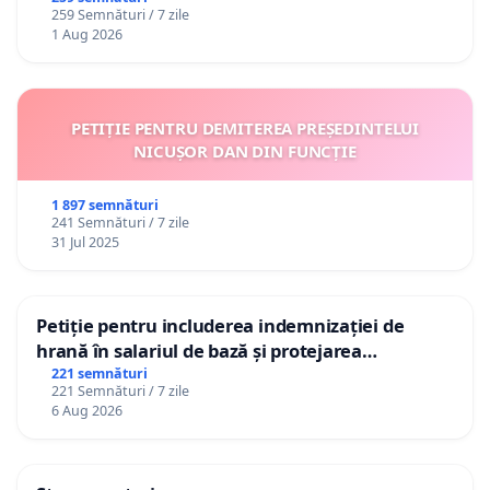
259 Semnături / 7 zile
1 Aug 2026
PETIȚIE PENTRU DEMITEREA PREȘEDINTELUI
NICUȘOR DAN DIN FUNCȚIE
1 897 semnături
241 Semnături / 7 zile
31 Jul 2025
Petiție pentru includerea indemnizației de
hrană în salariul de bază și protejarea
gradațiilor de vechime pentru asistenții
221 semnături
221 Semnături / 7 zile
personali
6 Aug 2026