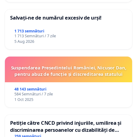
Salvați-ne de numărul excesiv de urși!
1 713 semnături
1 713 Semnături / 7 zile
5 Aug 2026
Suspendarea Președintelui României, Nicușor Dan,
pentru abuz de funcție și discreditarea statului
48 143 semnături
584 Semnături / 7 zile
1 Oct 2025
Petiție către CNCD privind injuriile, umilirea și
discriminarea persoanelor cu dizabilități de
către utilizatorul TikTok „Gorici”
259 semnături