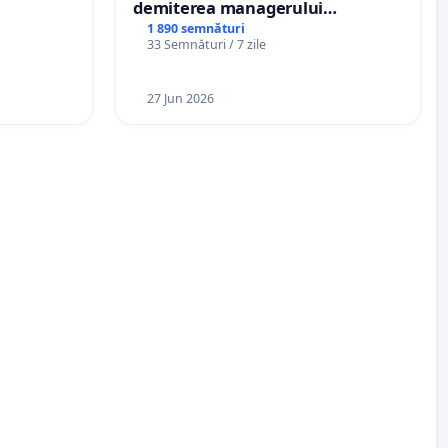
demiterea managerului
interimar, Petrean Lucian-Marius!
1 890 semnături
33 Semnături / 7 zile
27 Jun 2026