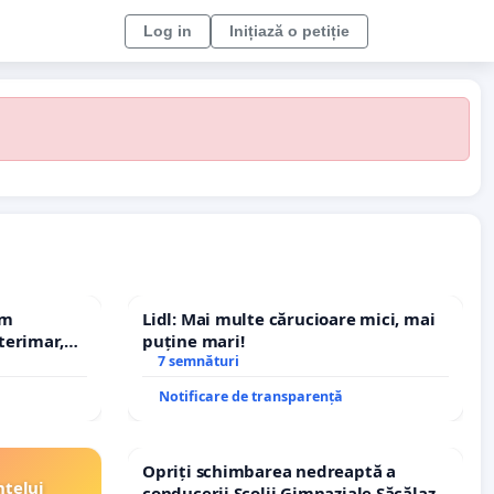
Log in
Inițiază o petiție
em
Lidl: Mai multe cărucioare mici, mai
terimar,
puține mari!
7 semnături
Notificare de transparență
Opriți schimbarea nedreaptă a
ntelui
conducerii Școlii Gimnaziale Săcălaz