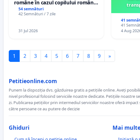
române în cazul copilului român
trans
Wiliam Kristian Gheorghe, aflat în
54 semnături
42 Semnături / 7 zile
plasament în Danemarca de 12
41 semnăt
ani
41 Semnătu
31 Jul 2026
4 Aug 202
1
2
3
4
5
6
7
8
9
»
Petitieonline.com
Punem la dispoziția dvs. găzduirea gratis a petițiile online. Aveți posibili
nivel profesional folosind serviciile noastre dedicate. Petițiile noastre 
zi. Publicarea petițiilor prin intermediul serviciilor noastre oferă impact și
către persoane ce au putere de decizie
Ghiduri
Mai mult
Cum să începi o petiție online
Inițiază o 