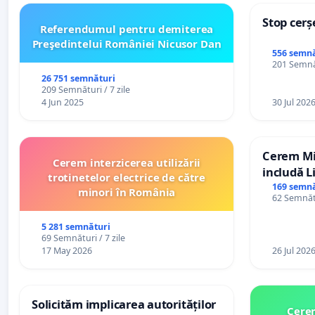
Stop cerș
Referendumul pentru demiterea
Preşedintelui României Nicusor Dan
556 semnă
201 Semnăt
26 751 semnături
209 Semnături / 7 zile
4 Jun 2025
30 Jul 202
Cerem Min
Cerem interzicerea utilizării
includă L
trotinetelor electrice de către
alfabetul 
169 semnă
minori în România
62 Semnătu
Republic
5 281 semnături
69 Semnături / 7 zile
17 May 2026
26 Jul 202
Solicităm implicarea autorităților
Cerem