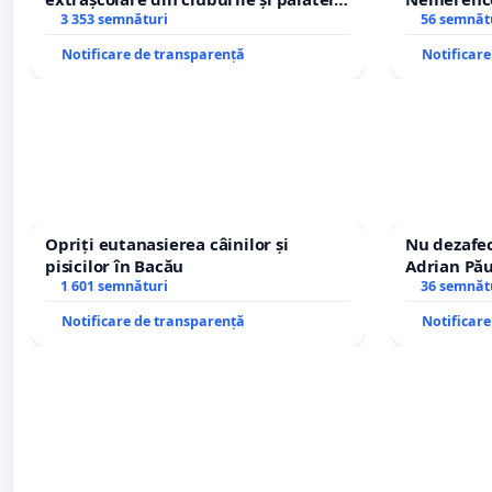
copiilor
3 353 semnături
Sanatatii
56 semnăt
Notificare de transparență
Notificar
Opriți eutanasierea câinilor și
Nu dezafec
pisicilor în Bacău
Adrian Pău
1 601 semnături
Icoanei! St
36 semnăt
Notificare de transparență
Notificar