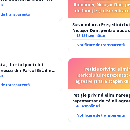
României, Nicușor Dan, p
uri
de funcție și discreditare
e de transparență
Suspendarea Președintelui
Nicușor Dan, pentru abuz d
și discreditarea statului
48 184 semnături
Notificare de transparență
tați bustul poetului
Petiție privind elimi
nescu din Parcul Grădina
pericolului reprezentat 
op cenzurii culturale!
uri
agresivi și fără stăpân 
e de transparență
Tunari
Petiție privind eliminarea 
reprezentat de câinii agresi
stăpân din comuna Tunari
46 semnături
Notificare de transparență