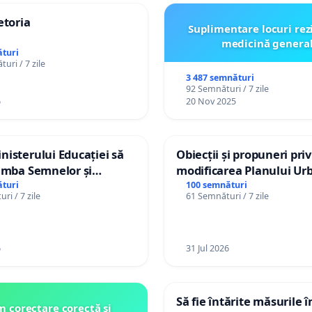
etoria
Suplimentare locuri rez
medicină genera
turi
uri / 7 zile
3 487 semnături
92 Semnături / 7 zile
6
20 Nov 2025
isterului Educației să
Obiecții și propuneri pri
imba Semnelor și
modificarea Planului Urb
Braille în școlile din
General al orașului Ialo
turi
100 semnături
ri / 7 zile
61 Semnături / 7 zile
a Moldova!
6
31 Jul 2026
Să fie întărite măsurile 
 corectare corectă și