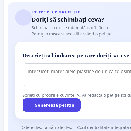
ÎNCEPE PROPRIA PETIȚIE
Doriți să schimbați ceva?
Schimbarea nu se întâmplă dacă tăceți.
Porniți o mișcare socială creând o petiție.
Descrieți schimbarea pe care doriți să o ve
Scrieți cu propriile cuvinte. AI va redacta o petiție soli
Generează petiția
Datele dvs. rămân ale dvs.
Confidențialitate integrată 