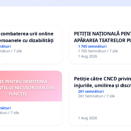
 combaterea urii online
PETIȚIE NAȚIONALĂ PE
ersoanele cu dizabilități
APĂRAREA TEATRELOR P
DE REPERTORIU DIN RO
nături
1 765 semnături
ături / 7 zile
1 765 Semnături / 7 zile
6
1 Aug 2026
Petiție către CNCD privi
ȚIE PENTRU DEMITEREA
injuriile, umilirea și dis
NTELUI NICUȘOR DAN DIN
persoanelor cu dizabilită
261 semnături
FUNCȚIE
261 Semnături / 7 zile
către utilizatorul TikTok 
nături
uri / 7 zile
5
1 Aug 2026