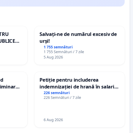
NTRU
Salvați-ne de numărul excesiv de
UBLICE
urși!
MÂNIA
1 755 semnături
1 755 Semnături / 7 zile
5 Aug 2026
nd
Petiție pentru includerea
criminarea
indemnizației de hrană în salariul
ți de
de bază și protejarea gradațiilor
226 semnături
226 Semnături / 7 zile
„Gorici”
de vechime pentru asistenții
personali
6 Aug 2026