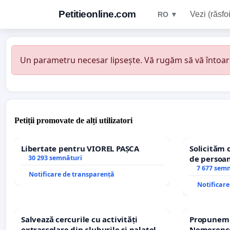
Petitieonline.com
Vezi (răsfoi
RO ▼
Un parametru necesar lipsește. Vă rugăm să vă întoarceț
Petiții promovate de alți utilizatori
Libertate pentru VIOREL PAȘCA
Solicităm 
30 293 semnături
de persoan
7 677 sem
Notificare de transparență
Notificar
Salvează cercurile cu activități
Propunem r
extrașcolare din cluburile și palatele
Nemerenco 