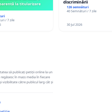
discriminării
parentă la titularizare
126 semnături
40 Semnături / 7 zile
uri
ri / 7 zile
6
30 Jul 2026
tatea să publicați petiții online la un
se regăsesc în mass media în fiecare
 vizibilitate către publicul larg cât și
e
petiție