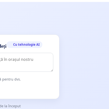
Cu tehnologie AI
deți
dă pentru dvs.
de la început