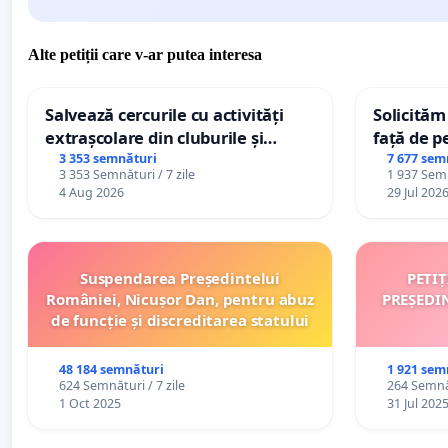
Alte petiții care v-ar putea interesa
Salvează cercurile cu activități
Solicităm
extrașcolare din cluburile și
față de p
palatele copiilor
3 353 semnături
7 677 sem
3 353 Semnături / 7 zile
1 937 Semn
4 Aug 2026
29 Jul 202
Suspendarea Președintelui
PETI
României, Nicușor Dan, pentru abuz
PREȘEDI
de funcție și discreditarea statului
48 184 semnături
1 921 sem
624 Semnături / 7 zile
264 Semnăt
1 Oct 2025
31 Jul 202