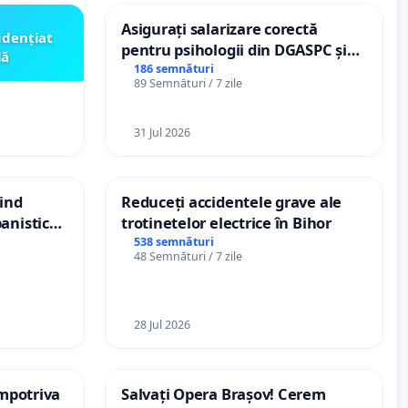
Asigurați salarizare corectă
idențiat
pentru psihologii din DGASPC și
lă
spitale
186 semnături
89 Semnături / 7 zile
31 Jul 2026
vind
Reduceți accidentele grave ale
anistic
trotinetelor electrice în Bihor
veni
538 semnături
48 Semnături / 7 zile
28 Jul 2026
împotriva
Salvați Opera Brașov! Cerem