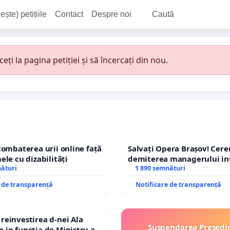
ește) petițiile
Contact
Despre noi
Caută
i la pagina petiției și să încercați din nou.
combaterea urii online față
Salvați Opera Brașov! Cer
ele cu dizabilități
demiterea managerului in
nături
Petrean Lucian-Marius!
1 890 semnături
e de transparență
Notificare de transparență
einvestirea d-nei Ala
Suspendarea Președi
in functia de Ministru al