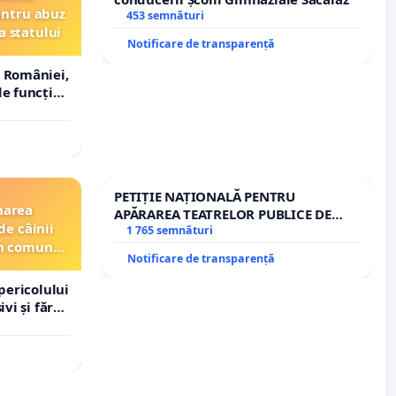
entru abuz
453 semnături
a statului
Notificare de transparență
 României,
e funcție
PETIȚIE NAȚIONALĂ PENTRU
narea
APĂRAREA TEATRELOR PUBLICE DE
de câinii
REPERTORIU DIN ROMÂNIA
1 765 semnături
din comuna
Notificare de transparență
pericolului
vi și fără