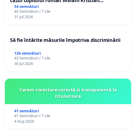
cazul copilului român Wiliam Kristian
Gheorghe, aflat în plasament în Danemarca de
54 semnături
45 Semnături / 7 zile
12 ani
31 Jul 2026
Să fie întărite măsurile împotriva discriminării
126 semnături
43 Semnături / 7 zile
30 Jul 2026
Cerem corectare corectă și transparentă la
titularizare
41 semnături
41 Semnături / 7 zile
4 Aug 2026