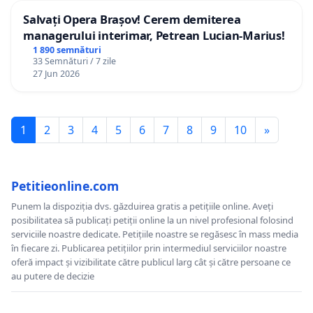
Salvați Opera Brașov! Cerem demiterea
managerului interimar, Petrean Lucian-Marius!
1 890 semnături
33 Semnături / 7 zile
27 Jun 2026
1
2
3
4
5
6
7
8
9
10
»
Petitieonline.com
Punem la dispoziția dvs. găzduirea gratis a petițiile online. Aveți
posibilitatea să publicați petiții online la un nivel profesional folosind
serviciile noastre dedicate. Petițiile noastre se regăsesc în mass media
în fiecare zi. Publicarea petițiilor prin intermediul serviciilor noastre
oferă impact și vizibilitate către publicul larg cât și către persoane ce
au putere de decizie