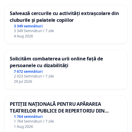
Salvează cercurile cu activități extrașcolare din
cluburile și palatele copiilor
3 349 semnături
3 349 Semnături / 7 zile
4 Aug 2026
Solicităm combaterea urii online față de
persoanele cu dizabilități
7 672 semnături
2 023 Semnături / 7 zile
29 Jul 2026
PETIȚIE NAȚIONALĂ PENTRU APĂRAREA
TEATRELOR PUBLICE DE REPERTORIU DIN
ROMÂNIA
1 764 semnături
1 764 Semnături / 7 zile
1 Aug 2026