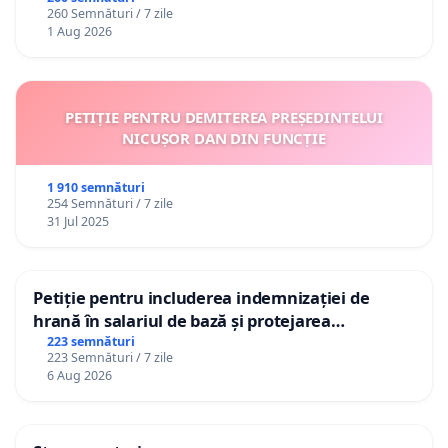
260 Semnături / 7 zile
1 Aug 2026
PETIȚIE PENTRU DEMITEREA PREȘEDINTELUI
NICUȘOR DAN DIN FUNCȚIE
1 910 semnături
254 Semnături / 7 zile
31 Jul 2025
Petiție pentru includerea indemnizației de
hrană în salariul de bază și protejarea
gradațiilor de vechime pentru asistenții
223 semnături
223 Semnături / 7 zile
personali
6 Aug 2026