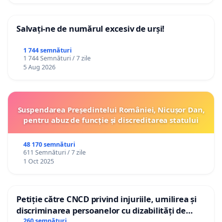
Salvați-ne de numărul excesiv de urși!
1 744 semnături
1 744 Semnături / 7 zile
5 Aug 2026
Suspendarea Președintelui României, Nicușor Dan,
pentru abuz de funcție și discreditarea statului
48 170 semnături
611 Semnături / 7 zile
1 Oct 2025
Petiție către CNCD privind injuriile, umilirea și
discriminarea persoanelor cu dizabilități de
către utilizatorul TikTok „Gorici”
260 semnături