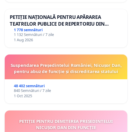
PETIȚIE NAȚIONALĂ PENTRU APĂRAREA
TEATRELOR PUBLICE DE REPERTORIU DIN
ROMÂNIA
1 778 semnături
1 132 Semnături / 7 zile
1 Aug 2026
Suspendarea Președintelui României, Nicușor Dan,
pentru abuz de funcție și discreditarea statului
48 402 semnături
840 Semnături / 7 zile
1 Oct 2025
PETIȚIE PENTRU DEMITEREA PREȘEDINTELUI
NICUȘOR DAN DIN FUNCȚIE