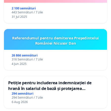
2 100 semnături
443 Semnături / 7 zile
31 Jul 2025
Referendumul pentru demiterea Preşedintelui
României Nicusor Dan
26 866 semnături
316 Semnături / 7 zile
4 Jun 2025
Petiție pentru includerea indemnizației de
hrană în salariul de bază și protejarea
gradațiilor de vechime pentru asistenții
294 semnături
294 Semnături / 7 zile
personali
6 Aug 2026