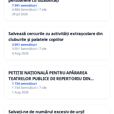
persoanele cu dizabilități
7 591 semnături
4 884 Semnături / 7 zile
29 Jul 2026
Salvează cercurile cu activități extrașcolare din
cluburile și palatele copiilor
3 051 semnături
3 051 Semnături / 7 zile
4 Aug 2026
PETIȚIE NAȚIONALĂ PENTRU APĂRAREA
TEATRELOR PUBLICE DE REPERTORIU DIN
ROMÂNIA
1 734 semnături
1 734 Semnături / 7 zile
1 Aug 2026
Salvați-ne de numărul excesiv de urși!