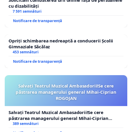
Solicităm combaterea urii online față de persoanele
cu dizabilități
7 591 semnături
Notificare de transparență
Opriți schimbarea nedreaptă a conducerii Școlii
Gimnaziale Săcălaz
453 semnături
Notificare de transparență
Salvați Teatrul Muzical Ambasadorii!Se cere
păstrarea managerului general Mihai-Ciprian
ROGOJAN
Salvați Teatrul Muzical Ambasadorii!Se cere
păstrarea managerului general Mihai-Ciprian
ROGOJAN
389 semnături