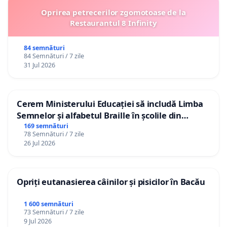
Oprirea petrecerilor zgomotoase de la
Restaurantul 8 Infinity
84 semnături
84 Semnături / 7 zile
31 Jul 2026
Cerem Ministerului Educației să includă Limba
Semnelor și alfabetul Braille în școlile din
Republica Moldova!
169 semnături
78 Semnături / 7 zile
26 Jul 2026
Opriți eutanasierea câinilor și pisicilor în Bacău
1 600 semnături
73 Semnături / 7 zile
9 Jul 2026