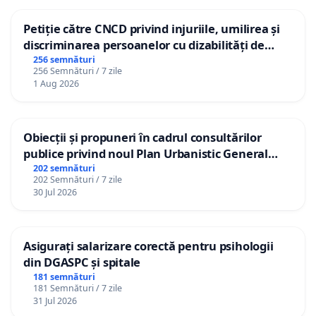
Petiție către CNCD privind injuriile, umilirea și
discriminarea persoanelor cu dizabilități de
către utilizatorul TikTok „Gorici”
256 semnături
256 Semnături / 7 zile
1 Aug 2026
Obiecții și propuneri în cadrul consultărilor
publice privind noul Plan Urbanistic General
(PUG) Ialoveni
202 semnături
202 Semnături / 7 zile
30 Jul 2026
Asigurați salarizare corectă pentru psihologii
din DGASPC și spitale
181 semnături
181 Semnături / 7 zile
31 Jul 2026