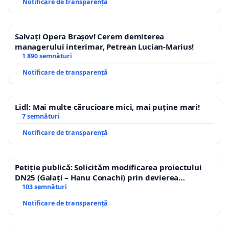
Notificare de transparență
Salvați Opera Brașov! Cerem demiterea
managerului interimar, Petrean Lucian-Marius!
1 890 semnături
Notificare de transparență
Lidl: Mai multe cărucioare mici, mai puține mari!
7 semnături
Notificare de transparență
Petiție publică: Solicităm modificarea proiectului
DN25 (Galați – Hanu Conachi) prin devierea
traseului în afara localităților!
103 semnături
Notificare de transparență