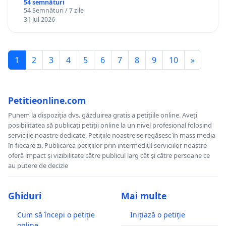
Gheorghe, aflat în plasament în Danemarca de
54 semnături
54 Semnături / 7 zile
12 ani
31 Jul 2026
1
2
3
4
5
6
7
8
9
10
»
Petitieonline.com
Punem la dispoziția dvs. găzduirea gratis a petițiile online. Aveți
posibilitatea să publicați petiții online la un nivel profesional folosind
serviciile noastre dedicate. Petițiile noastre se regăsesc în mass media
în fiecare zi. Publicarea petițiilor prin intermediul serviciilor noastre
oferă impact și vizibilitate către publicul larg cât și către persoane ce
au putere de decizie
Ghiduri
Mai multe
Cum să începi o petiție
Inițiază o petiție
online