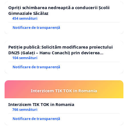
Opriți schimbarea nedreaptă a conducerii Școlii
Gimnaziale Săcălaz
454 semnături
Notificare de transparență
Petiție publică: Solicităm modificarea proiectului
DN25 (Galați – Hanu Conachi) prin devierea
traseului în afara localităților!
104 semnături
Notificare de transparență
Interzicem TIK TOK in Romania
Interzicem TIK TOK in Romania
766 semnături
Notificare de transparență