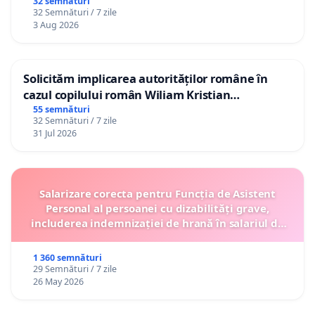
32 semnături
32 Semnături / 7 zile
3 Aug 2026
Solicităm implicarea autorităților române în
cazul copilului român Wiliam Kristian
Gheorghe, aflat în plasament în Danemarca de
55 semnături
32 Semnături / 7 zile
12 ani
31 Jul 2026
Salarizare corecta pentru Funcția de Asistent
Personal al persoanei cu dizabilități grave,
includerea indemnizației de hrană în salariul de
bază lunar și protejarea gradațiilor de vechime
1 360 semnături
29 Semnături / 7 zile
26 May 2026