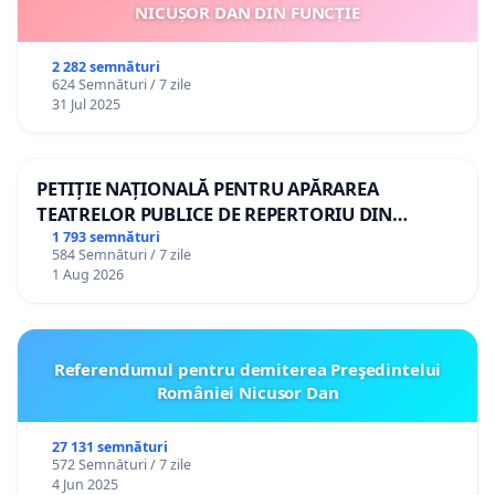
NICUȘOR DAN DIN FUNCȚIE
2 282 semnături
624 Semnături / 7 zile
31 Jul 2025
PETIȚIE NAȚIONALĂ PENTRU APĂRAREA
TEATRELOR PUBLICE DE REPERTORIU DIN
ROMÂNIA
1 793 semnături
584 Semnături / 7 zile
1 Aug 2026
Referendumul pentru demiterea Preşedintelui
României Nicusor Dan
27 131 semnături
572 Semnături / 7 zile
4 Jun 2025