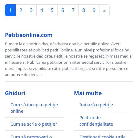
1
2
3
4
5
6
7
8
9
»
Petitieonline.com
Punem la dispoziția dvs. găzduirea gratis a petițiile online. Aveți
posibilitatea să publicați petiții online la un nivel profesional folosind
serviciile noastre dedicate. Petițiile noastre se regăsesc în mass media
în fiecare zi. Publicarea petițiilor prin intermediul serviciilor noastre
oferă impact și vizibilitate către publicul larg cât și către persoane ce
au putere de decizie
Ghiduri
Mai multe
Cum să începi o petiție
Inițiază o petiție
online
Politică de
Cum se scrie o petiție?
confidențialitate
Cum să promovați o
Gestionați cookie-urile