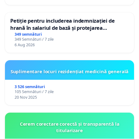
Petiție pentru includerea indemnizației de
hrană în salariul de bază și protejarea
gradațiilor de vechime pentru asistenții
349 semnături
349 Semnături / 7 zile
personali
6 Aug 2026
Suplimentare locuri rezidențiat medicină generală
3 526 semnături
105 Semnături / 7 zile
20 Nov 2025
Cerem corectare corectă și transparentă la
titularizare