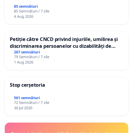
85 semnături
85 Semnături / 7 zile
4 Aug 2026
Petiție către CNCD privind injuriile, umilirea și
discriminarea persoanelor cu dizabilități de
către utilizatorul TikTok „Gorici”
267 semnături
79 Semnături / 7 zile
1 Aug 2026
Stop cerșetoria
561 semnături
72 Semnături / 7 zile
30 Jul 2026