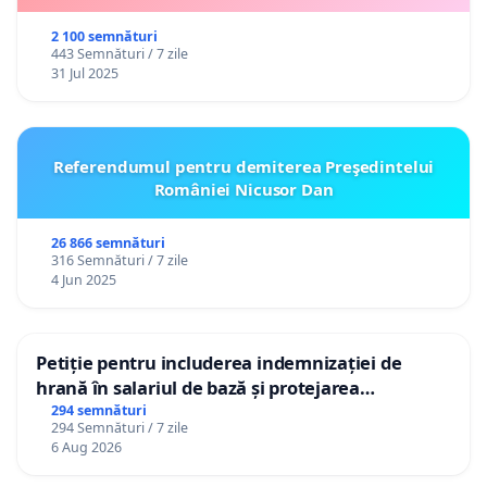
2 100 semnături
443 Semnături / 7 zile
31 Jul 2025
Referendumul pentru demiterea Preşedintelui
României Nicusor Dan
26 866 semnături
316 Semnături / 7 zile
4 Jun 2025
Petiție pentru includerea indemnizației de
hrană în salariul de bază și protejarea
gradațiilor de vechime pentru asistenții
294 semnături
294 Semnături / 7 zile
personali
6 Aug 2026