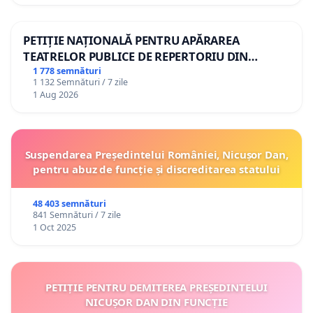
PETIȚIE NAȚIONALĂ PENTRU APĂRAREA
TEATRELOR PUBLICE DE REPERTORIU DIN
ROMÂNIA
1 778 semnături
1 132 Semnături / 7 zile
1 Aug 2026
Suspendarea Președintelui României, Nicușor Dan,
pentru abuz de funcție și discreditarea statului
48 403 semnături
841 Semnături / 7 zile
1 Oct 2025
PETIȚIE PENTRU DEMITEREA PREȘEDINTELUI
NICUȘOR DAN DIN FUNCȚIE