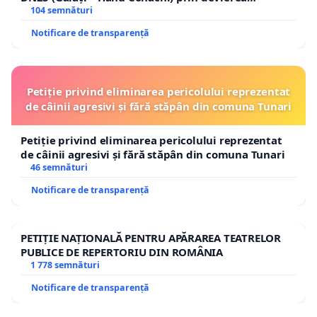
traseului în afara localităților!
104 semnături
Notificare de transparență
Petiție privind eliminarea pericolului reprezentat
de câinii agresivi și fără stăpân din comuna Tunari
Petiție privind eliminarea pericolului reprezentat
de câinii agresivi și fără stăpân din comuna Tunari
46 semnături
Notificare de transparență
PETIȚIE NAȚIONALĂ PENTRU APĂRAREA TEATRELOR
PUBLICE DE REPERTORIU DIN ROMÂNIA
1 778 semnături
Notificare de transparență