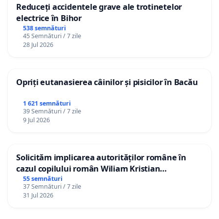
Reduceți accidentele grave ale trotinetelor
electrice în Bihor
538 semnături
45 Semnături / 7 zile
28 Jul 2026
Opriți eutanasierea câinilor și pisicilor în Bacău
1 621 semnături
39 Semnături / 7 zile
9 Jul 2026
Solicităm implicarea autorităților române în
cazul copilului român Wiliam Kristian
Gheorghe, aflat în plasament în Danemarca de
55 semnături
37 Semnături / 7 zile
12 ani
31 Jul 2026