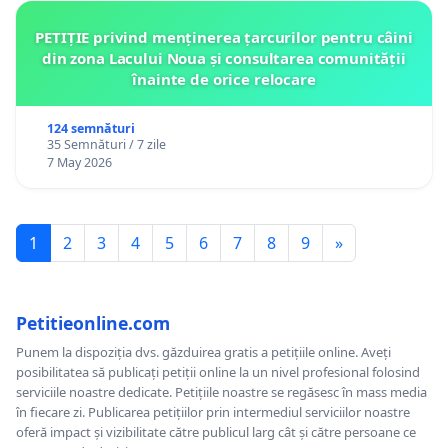
PETIȚIE privind menținerea țarcurilor pentru câini
din zona Lacului Noua și consultarea comunității
înainte de orice relocare
124 semnături
35 Semnături / 7 zile
7 May 2026
1
2
3
4
5
6
7
8
9
»
Petitieonline.com
Punem la dispoziția dvs. găzduirea gratis a petițiile online. Aveți
posibilitatea să publicați petiții online la un nivel profesional folosind
serviciile noastre dedicate. Petițiile noastre se regăsesc în mass media
în fiecare zi. Publicarea petițiilor prin intermediul serviciilor noastre
oferă impact și vizibilitate către publicul larg cât și către persoane ce