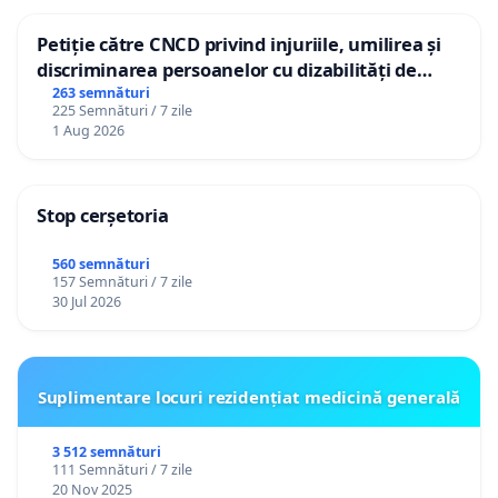
Petiție către CNCD privind injuriile, umilirea și
discriminarea persoanelor cu dizabilități de
către utilizatorul TikTok „Gorici”
263 semnături
225 Semnături / 7 zile
1 Aug 2026
Stop cerșetoria
560 semnături
157 Semnături / 7 zile
30 Jul 2026
Suplimentare locuri rezidențiat medicină generală
3 512 semnături
111 Semnături / 7 zile
20 Nov 2025