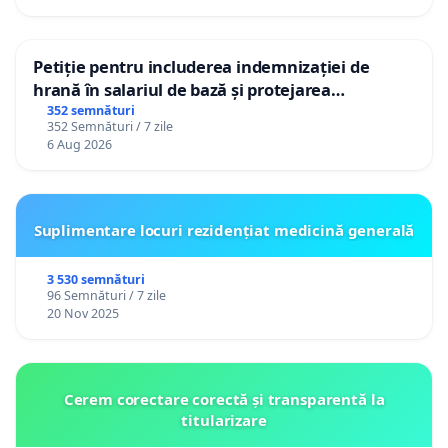
Petiție pentru includerea indemnizației de
hrană în salariul de bază și protejarea
gradațiilor de vechime pentru asistenții
352 semnături
352 Semnături / 7 zile
personali
6 Aug 2026
Suplimentare locuri rezidențiat medicină generală
3 530 semnături
96 Semnături / 7 zile
20 Nov 2025
Cerem corectare corectă și transparentă la
titularizare