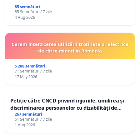
85 semnături
85 Semnături / 7 zile
4 Aug 2026
Cerem interzicerea utilizării trotinetelor electrice
de către minori în România
5 288 semnături
71 Semnături / 7 zile
17 May 2026
Petiție către CNCD privind injuriile, umilirea și
discriminarea persoanelor cu dizabilități de
către utilizatorul TikTok „Gorici”
267 semnături
61 Semnături / 7 zile
1 Aug 2026