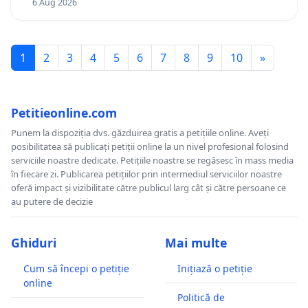
6 Aug 2026
1
2
3
4
5
6
7
8
9
10
»
Petitieonline.com
Punem la dispoziția dvs. găzduirea gratis a petițiile online. Aveți
posibilitatea să publicați petiții online la un nivel profesional folosind
serviciile noastre dedicate. Petițiile noastre se regăsesc în mass media
în fiecare zi. Publicarea petițiilor prin intermediul serviciilor noastre
oferă impact și vizibilitate către publicul larg cât și către persoane ce
au putere de decizie
Ghiduri
Mai multe
Cum să începi o petiție
Inițiază o petiție
online
Politică de