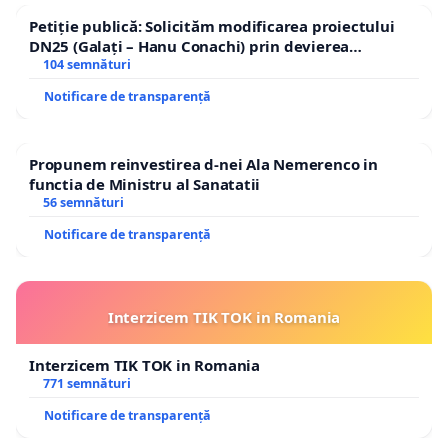
Petiție publică: Solicităm modificarea proiectului
DN25 (Galați – Hanu Conachi) prin devierea
traseului în afara localităților!
104 semnături
Notificare de transparență
Propunem reinvestirea d-nei Ala Nemerenco in
functia de Ministru al Sanatatii
56 semnături
Notificare de transparență
Interzicem TIK TOK in Romania
Interzicem TIK TOK in Romania
771 semnături
Notificare de transparență