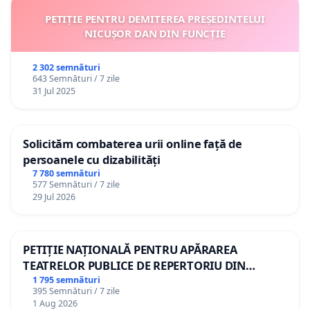
PETIȚIE PENTRU DEMITEREA PREȘEDINTELUI
NICUȘOR DAN DIN FUNCȚIE
2 302 semnături
643 Semnături / 7 zile
31 Jul 2025
Solicităm combaterea urii online față de
persoanele cu dizabilități
7 780 semnături
577 Semnături / 7 zile
29 Jul 2026
PETIȚIE NAȚIONALĂ PENTRU APĂRAREA
TEATRELOR PUBLICE DE REPERTORIU DIN
ROMÂNIA
1 795 semnături
395 Semnături / 7 zile
1 Aug 2026