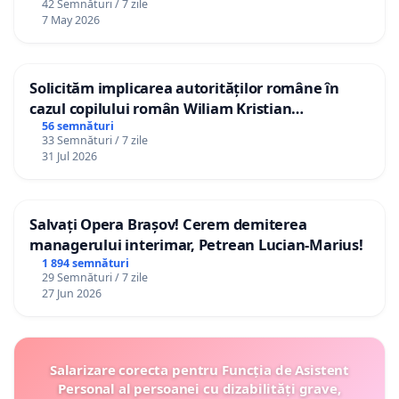
42 Semnături / 7 zile
7 May 2026
Solicităm implicarea autorităților române în
cazul copilului român Wiliam Kristian
Gheorghe, aflat în plasament în Danemarca de
56 semnături
33 Semnături / 7 zile
12 ani
31 Jul 2026
Salvați Opera Brașov! Cerem demiterea
managerului interimar, Petrean Lucian-Marius!
1 894 semnături
29 Semnături / 7 zile
27 Jun 2026
Salarizare corecta pentru Funcția de Asistent
Personal al persoanei cu dizabilități grave,