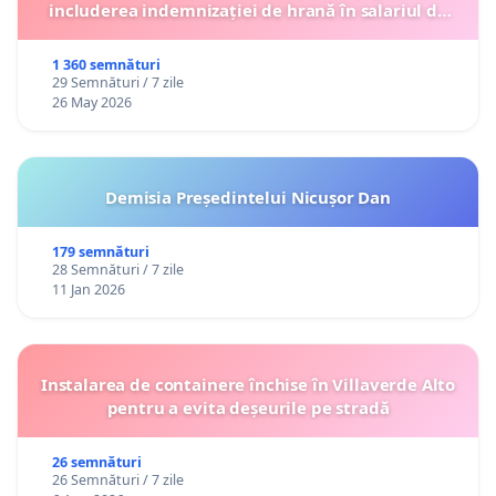
includerea indemnizației de hrană în salariul de
bază lunar și protejarea gradațiilor de vechime
1 360 semnături
29 Semnături / 7 zile
26 May 2026
Demisia Președintelui Nicușor Dan
179 semnături
28 Semnături / 7 zile
11 Jan 2026
Instalarea de containere închise în Villaverde Alto
pentru a evita deșeurile pe stradă
26 semnături
26 Semnături / 7 zile