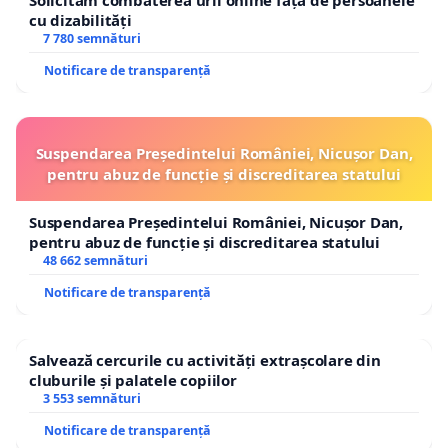
Solicităm combaterea urii online față de persoanele
cu dizabilități
7 780 semnături
Notificare de transparență
Suspendarea Președintelui României, Nicușor Dan,
pentru abuz de funcție și discreditarea statului
Suspendarea Președintelui României, Nicușor Dan,
pentru abuz de funcție și discreditarea statului
48 662 semnături
Notificare de transparență
Salvează cercurile cu activități extrașcolare din
cluburile și palatele copiilor
3 553 semnături
Notificare de transparență