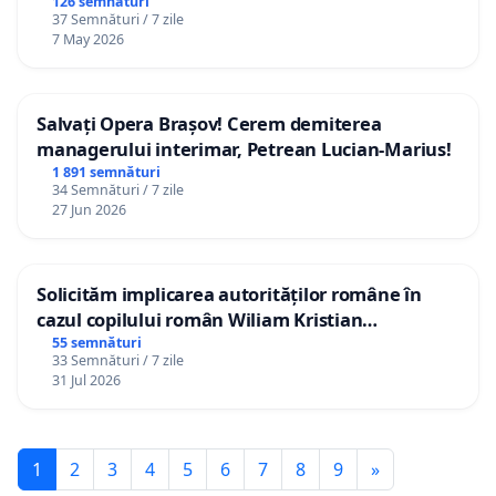
126 semnături
37 Semnături / 7 zile
7 May 2026
Salvați Opera Brașov! Cerem demiterea
managerului interimar, Petrean Lucian-Marius!
1 891 semnături
34 Semnături / 7 zile
27 Jun 2026
Solicităm implicarea autorităților române în
cazul copilului român Wiliam Kristian
Gheorghe, aflat în plasament în Danemarca de
55 semnături
33 Semnături / 7 zile
12 ani
31 Jul 2026
1
2
3
4
5
6
7
8
9
»