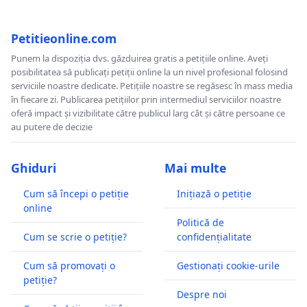
Petitieonline.com
Punem la dispoziția dvs. găzduirea gratis a petițiile online. Aveți
posibilitatea să publicați petiții online la un nivel profesional folosind
serviciile noastre dedicate. Petițiile noastre se regăsesc în mass media
în fiecare zi. Publicarea petițiilor prin intermediul serviciilor noastre
oferă impact și vizibilitate către publicul larg cât și către persoane ce
au putere de decizie
Ghiduri
Mai multe
Cum să începi o petiție
Inițiază o petiție
online
Politică de
Cum se scrie o petiție?
confidențialitate
Cum să promovați o
Gestionați cookie-urile
petiție?
Despre noi