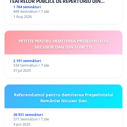
TEATRELOR PUBLICE DE REPERTORIU DIN
ROMÂNIA
1 784 semnături
899 Semnături / 7 zile
1 Aug 2026
PETIȚIE PENTRU DEMITEREA PREȘEDINTELUI
NICUȘOR DAN DIN FUNCȚIE
2 191 semnături
534 Semnături / 7 zile
31 Jul 2025
Referendumul pentru demiterea Preşedintelui
României Nicusor Dan
26 931 semnături
377 Semnături / 7 zile
4 Jun 2025