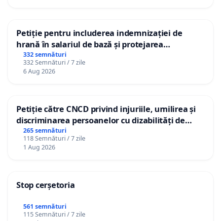
Petiție pentru includerea indemnizației de
hrană în salariul de bază și protejarea
gradațiilor de vechime pentru asistenții
332 semnături
332 Semnături / 7 zile
personali
6 Aug 2026
Petiție către CNCD privind injuriile, umilirea și
discriminarea persoanelor cu dizabilități de
către utilizatorul TikTok „Gorici”
265 semnături
118 Semnături / 7 zile
1 Aug 2026
Stop cerșetoria
561 semnături
115 Semnături / 7 zile