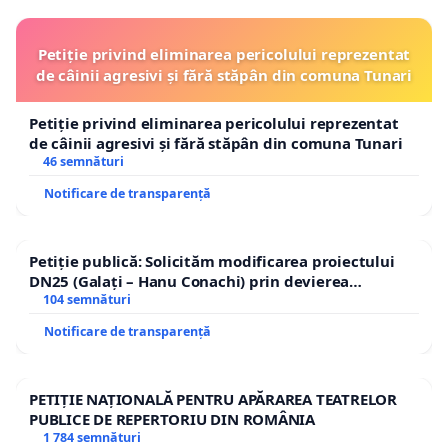
Petiție privind eliminarea pericolului reprezentat
de câinii agresivi și fără stăpân din comuna Tunari
Petiție privind eliminarea pericolului reprezentat
de câinii agresivi și fără stăpân din comuna Tunari
46 semnături
Notificare de transparență
Petiție publică: Solicităm modificarea proiectului
DN25 (Galați – Hanu Conachi) prin devierea
traseului în afara localităților!
104 semnături
Notificare de transparență
PETIȚIE NAȚIONALĂ PENTRU APĂRAREA TEATRELOR
PUBLICE DE REPERTORIU DIN ROMÂNIA
1 784 semnături