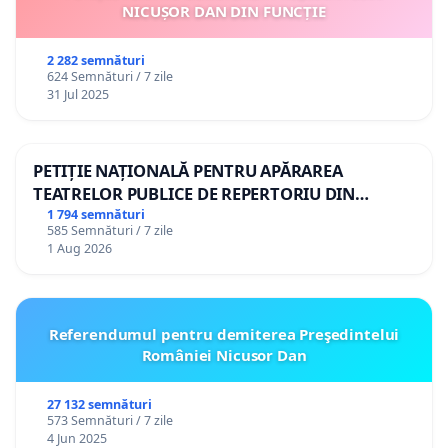
NICUȘOR DAN DIN FUNCȚIE
2 282 semnături
624 Semnături / 7 zile
31 Jul 2025
PETIȚIE NAȚIONALĂ PENTRU APĂRAREA
TEATRELOR PUBLICE DE REPERTORIU DIN
ROMÂNIA
1 794 semnături
585 Semnături / 7 zile
1 Aug 2026
Referendumul pentru demiterea Preşedintelui
României Nicusor Dan
27 132 semnături
573 Semnături / 7 zile
4 Jun 2025