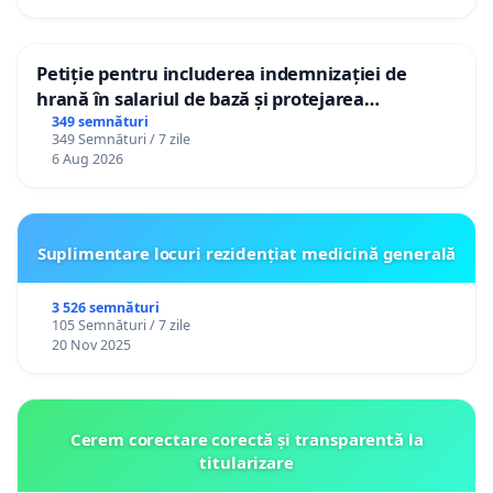
Petiție pentru includerea indemnizației de
hrană în salariul de bază și protejarea
gradațiilor de vechime pentru asistenții
349 semnături
349 Semnături / 7 zile
personali
6 Aug 2026
Suplimentare locuri rezidențiat medicină generală
3 526 semnături
105 Semnături / 7 zile
20 Nov 2025
Cerem corectare corectă și transparentă la
titularizare