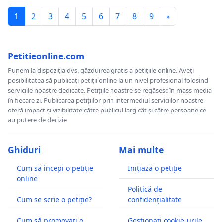
1
2
3
4
5
6
7
8
9
»
Petitieonline.com
Punem la dispoziția dvs. găzduirea gratis a petițiile online. Aveți
posibilitatea să publicați petiții online la un nivel profesional folosind
serviciile noastre dedicate. Petițiile noastre se regăsesc în mass media
în fiecare zi. Publicarea petițiilor prin intermediul serviciilor noastre
oferă impact și vizibilitate către publicul larg cât și către persoane ce
au putere de decizie
Ghiduri
Mai multe
Cum să începi o petiție
Inițiază o petiție
online
Politică de
Cum se scrie o petiție?
confidențialitate
Cum să promovați o
Gestionați cookie-urile