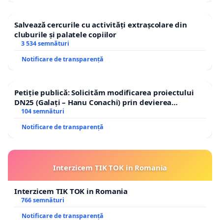
Salvează cercurile cu activități extrașcolare din
cluburile și palatele copiilor
3 534 semnături
Notificare de transparență
Petiție publică: Solicităm modificarea proiectului
DN25 (Galați – Hanu Conachi) prin devierea
traseului în afara localităților!
104 semnături
Notificare de transparență
Interzicem TIK TOK in Romania
Interzicem TIK TOK in Romania
766 semnături
Notificare de transparență