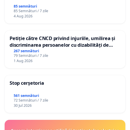
85 semnături
85 Semnături / 7 zile
4 Aug 2026
Petiție către CNCD privind injuriile, umilirea și
discriminarea persoanelor cu dizabilități de
către utilizatorul TikTok „Gorici”
267 semnături
79 Semnături / 7 zile
1 Aug 2026
Stop cerșetoria
561 semnături
72 Semnături / 7 zile
30 Jul 2026