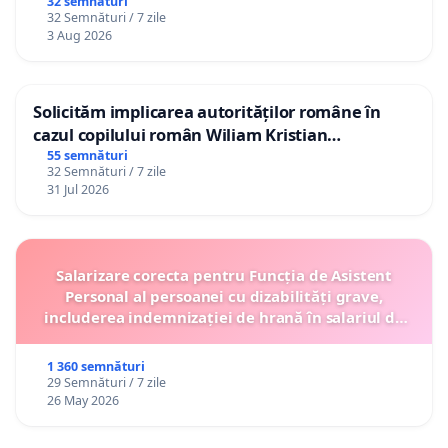
32 semnături
32 Semnături / 7 zile
3 Aug 2026
Solicităm implicarea autorităților române în
cazul copilului român Wiliam Kristian
Gheorghe, aflat în plasament în Danemarca de
55 semnături
32 Semnături / 7 zile
12 ani
31 Jul 2026
Salarizare corecta pentru Funcția de Asistent
Personal al persoanei cu dizabilități grave,
includerea indemnizației de hrană în salariul de
bază lunar și protejarea gradațiilor de vechime
1 360 semnături
29 Semnături / 7 zile
26 May 2026