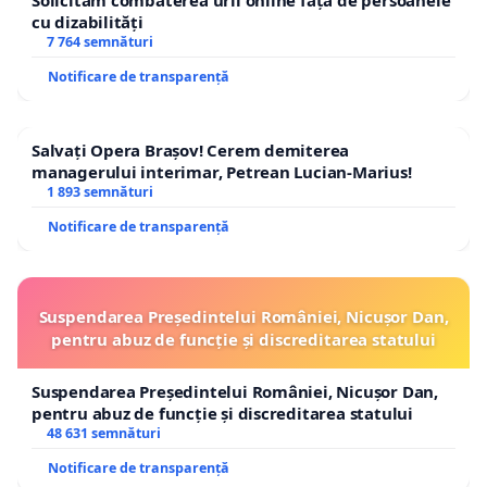
Solicităm combaterea urii online față de persoanele
cu dizabilități
7 764 semnături
Notificare de transparență
Salvați Opera Brașov! Cerem demiterea
managerului interimar, Petrean Lucian-Marius!
1 893 semnături
Notificare de transparență
Suspendarea Președintelui României, Nicușor Dan,
pentru abuz de funcție și discreditarea statului
Suspendarea Președintelui României, Nicușor Dan,
pentru abuz de funcție și discreditarea statului
48 631 semnături
Notificare de transparență