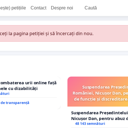
ește) petițiile
Contact
Despre noi
Caută
i la pagina petiției și să încercați din nou.
combaterea urii online față
Suspendarea Președi
ele cu dizabilități
României, Nicușor Dan, p
nături
de funcție și discreditare
e de transparență
Suspendarea Președintelui
Nicușor Dan, pentru abuz d
și discreditarea statului
48 143 semnături