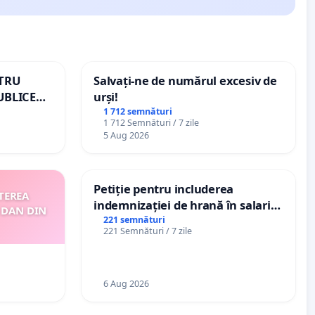
NTRU
Salvați-ne de numărul excesiv de
UBLICE
urși!
MÂNIA
1 712 semnături
1 712 Semnături / 7 zile
5 Aug 2026
Petiție pentru includerea
TEREA
indemnizației de hrană în salariul
 DAN DIN
de bază și protejarea gradațiilor
221 semnături
221 Semnături / 7 zile
de vechime pentru asistenții
personali
6 Aug 2026