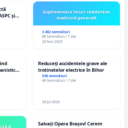
ctă
Suplimentare locuri rezidențiat
ASPC și
medicină generală
3 482 semnături
88 Semnături / 7 zile
20 Nov 2025
vind
Reduceți accidentele grave ale
anistic
trotinetelor electrice în Bihor
veni
538 semnături
48 Semnături / 7 zile
28 Jul 2026
Salvați Opera Brașov! Cerem
ctă și