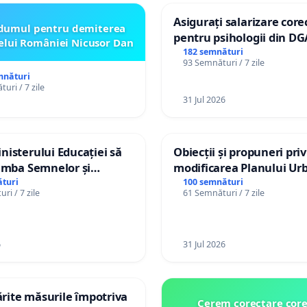
Asigurați salarizare core
dumul pentru demiterea
pentru psihologii din DG
elui României Nicusor Dan
spitale
182 semnături
93 Semnături / 7 zile
mnături
uri / 7 zile
31 Jul 2026
isterului Educației să
Obiecții și propuneri pri
imba Semnelor și
modificarea Planului Urb
Braille în școlile din
General al orașului Ialo
turi
100 semnături
ri / 7 zile
61 Semnături / 7 zile
a Moldova!
6
31 Jul 2026
tărite măsurile împotriva
Cerem corectare core