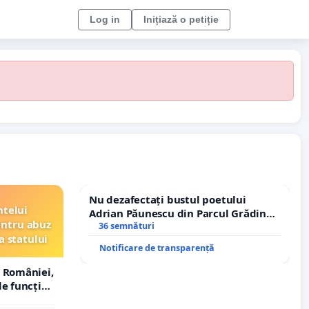
Log in
Inițiază o petiție
Nu dezafectați bustul poetului
ntelui
Adrian Păunescu din Parcul Grădina
entru abuz
Icoanei! Stop cenzurii culturale!
36 semnături
a statului
Notificare de transparență
 României,
e funcție