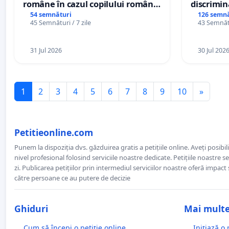
române în cazul copilului român
discrimin
Wiliam Kristian Gheorghe, aflat în
54 semnături
126 semnă
45 Semnături / 7 zile
43 Semnătu
plasament în Danemarca de 12
ani
31 Jul 2026
30 Jul 202
1
2
3
4
5
6
7
8
9
10
»
Petitieonline.com
Punem la dispoziția dvs. găzduirea gratis a petițiile online. Aveți posibili
nivel profesional folosind serviciile noastre dedicate. Petițiile noastre 
zi. Publicarea petițiilor prin intermediul serviciilor noastre oferă impact și
către persoane ce au putere de decizie
Ghiduri
Mai mult
Cum să începi o petiție online
Inițiază o 