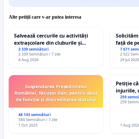
Alte petiții care v-ar putea interesa
Salvează cercurile cu activități
Solicităm
extrașcolare din cluburile și
față de p
palatele copiilor
3 339 semnături
7 671 sem
3 339 Semnături / 7 zile
2 022 Semn
4 Aug 2026
29 Jul 202
Petiție c
Suspendarea Președintelui
injuriile,
României, Nicușor Dan, pentru abuz
persoanel
259 semnă
de funcție și discreditarea statului
259 Semnăt
către util
48 143 semnături
584 Semnături / 7 zile
1 Oct 2025
1 Aug 202