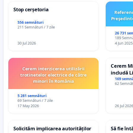
Stop cerșetoria
Referen
Preşedint
556 semnături
211 Semnături / 7 zile
26 731 se
189 Semnăt
30 Jul 2026
4 Jun 2025
Cerem Min
Cerem interzicerea utilizării
includă L
trotinetelor electrice de către
alfabetul 
169 semnă
minori în România
62 Semnătu
Republic
5 281 semnături
69 Semnături / 7 zile
17 May 2026
26 Jul 202
Solicităm implicarea autorităților
Să fie în