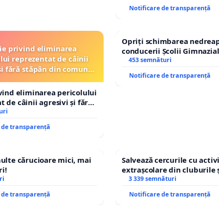
Notificare de transparență
Opriți schimbarea nedreap
ție privind eliminarea
conducerii Școlii Gimnazia
lui reprezentat de câinii
453 semnături
și fără stăpân din comuna
Notificare de transparență
Tunari
ivind eliminarea pericolului
 de câinii agresivi și fără
n comuna Tunari
uri
e de transparență
multe cărucioare mici, mai
Salvează cercurile cu activi
i!
extrașcolare din cluburile 
ri
copiilor
3 339 semnături
e de transparență
Notificare de transparență