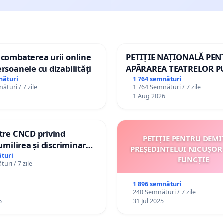
 combaterea urii online
PETIȚIE NAȚIONALĂ PE
ersoanele cu dizabilități
APĂRAREA TEATRELOR P
DE REPERTORIU DIN RO
nături
1 764 semnături
ături / 7 zile
1 764 Semnături / 7 zile
6
1 Aug 2026
ătre CNCD privind
PETIȚIE PENTRU DEMI
 umilirea și discriminarea
PREȘEDINTELUI NICUȘOR
or cu dizabilități de
turi
FUNCȚIE
uri / 7 zile
izatorul TikTok „Gorici”
1 896 semnături
240 Semnături / 7 zile
6
31 Jul 2025