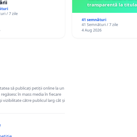
ării
transparentă la titula
turi
ri / 7 zile
41 semnături
41 Semnături / 7 zile
6
4 Aug 2026
tatea să publicați petiții online la un
se regăsesc în mass media în fiecare
 vizibilitate către publicul larg cât și
e
petiție