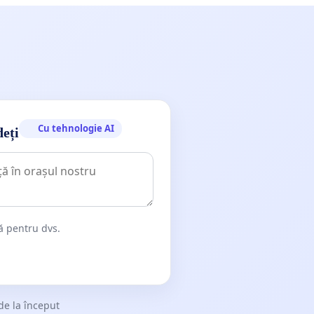
Cu tehnologie AI
deți
dă pentru dvs.
de la început