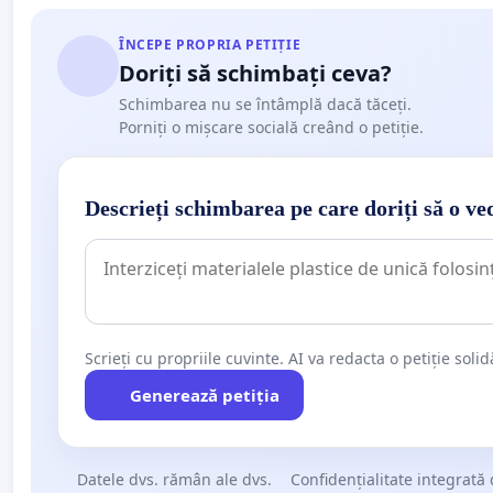
ÎNCEPE PROPRIA PETIȚIE
Doriți să schimbați ceva?
Schimbarea nu se întâmplă dacă tăceți.
Porniți o mișcare socială creând o petiție.
Descrieți schimbarea pe care doriți să o ve
Scrieți cu propriile cuvinte. AI va redacta o petiție soli
Generează petiția
Datele dvs. rămân ale dvs.
Confidențialitate integrată 