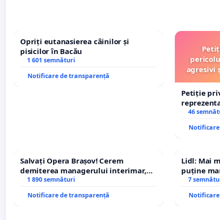
Opriți eutanasierea câinilor și
Peti
pisicilor în Bacău
pericolu
1 601 semnături
agresivi 
Notificare de transparență
Petiție pr
reprezentat
stăpân di
46 semnăt
Notificar
Salvați Opera Brașov! Cerem
Lidl: Mai 
demiterea managerului interimar,
puține mar
Petrean Lucian-Marius!
1 890 semnături
7 semnătu
Notificare de transparență
Notificar