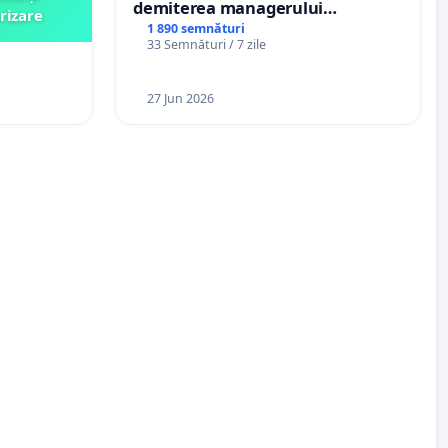
demiterea managerului
rizare
interimar, Petrean Lucian-Marius!
1 890 semnături
33 Semnături / 7 zile
27 Jun 2026