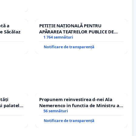
tă a
PETIȚIE NAȚIONALĂ PENTRU
le Săcălaz
APĂRAREA TEATRELOR PUBLICE DE
REPERTORIU DIN ROMÂNIA
1 764 semnături
Notificare de transparență
tăți
Propunem reinvestirea d-nei Ala
și palatele
Nemerenco in functia de Ministru al
Sanatatii
56 semnături
Notificare de transparență