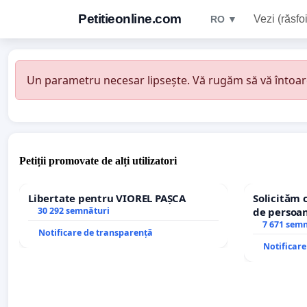
Petitieonline.com
Vezi (răsfoi
RO ▼
Un parametru necesar lipsește. Vă rugăm să vă întoarceț
Petiții promovate de alți utilizatori
Libertate pentru VIOREL PAȘCA
Solicităm 
30 292 semnături
de persoan
7 671 sem
Notificare de transparență
Notificar