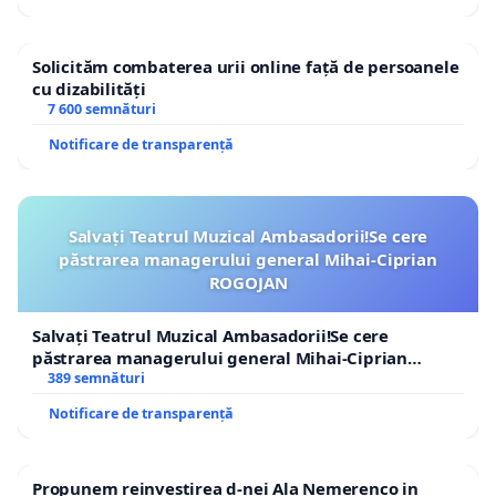
Solicităm combaterea urii online față de persoanele
cu dizabilități
7 600 semnături
Notificare de transparență
Salvați Teatrul Muzical Ambasadorii!Se cere
păstrarea managerului general Mihai-Ciprian
ROGOJAN
Salvați Teatrul Muzical Ambasadorii!Se cere
păstrarea managerului general Mihai-Ciprian
ROGOJAN
389 semnături
Notificare de transparență
Propunem reinvestirea d-nei Ala Nemerenco in