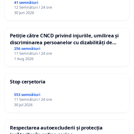
41 semnături
12 Semnături / 24 ore
30 Jun 2026
Petiție către CNCD privind injuriile, umilirea și
discriminarea persoanelor cu dizabilități de
către utilizatorul TikTok „Gorici”
256 semnături
11 Semnături / 24 ore
1 Aug 2026
Stop cerșetoria
553 semnături
11 Semnături / 24 ore
30 Jul 2026
Respectarea autoexcluderii și protecția