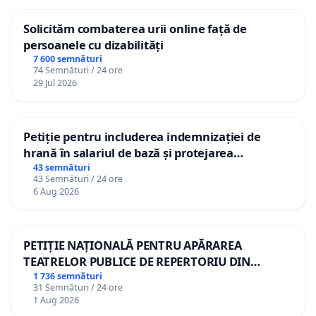
Solicităm combaterea urii online față de
persoanele cu dizabilități
7 600 semnături
74 Semnături / 24 ore
29 Jul 2026
Petiție pentru includerea indemnizației de
hrană în salariul de bază și protejarea
gradațiilor de vechime pentru asistenții
43 semnături
43 Semnături / 24 ore
personali
6 Aug 2026
PETIȚIE NAȚIONALĂ PENTRU APĂRAREA
TEATRELOR PUBLICE DE REPERTORIU DIN
ROMÂNIA
1 736 semnături
31 Semnături / 24 ore
1 Aug 2026