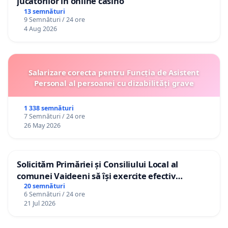
jucătorilor în online casino
13 semnături
9 Semnături / 24 ore
4 Aug 2026
Salarizare corecta pentru Funcția de Asistent
Personal al persoanei cu dizabilități grave
1 338 semnături
7 Semnături / 24 ore
26 May 2026
Solicităm Primăriei și Consiliului Local al
comunei Vaideeni să își exercite efectiv
atribuțiile legale și să reprezinte interesele
20 semnături
6 Semnături / 24 ore
cetățenilor în raport cu APAVIL S.A, operatorul
21 Jul 2026
serviciului de apă!