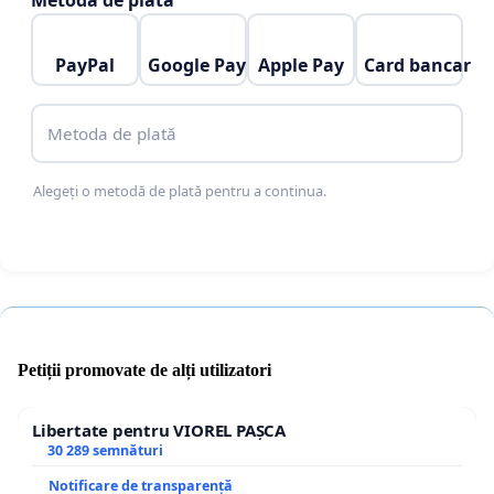
Metoda de plată
precum si a IPS Iosif si Preasfintia sa Atanasie intr-
un moment extrem de delicat al alegerilor
PayPal
Google Pay
Apple Pay
Card bancar
prezidentiale din Romania. Pentru a incepe o
reforma, oamenii acestia trebuie sa se retraga sau
Metoda de plată
sa fie retrasi. Multumim.
Alegeți o metodă de plată pentru a continua.
Petiții promovate de alți utilizatori
Libertate pentru VIOREL PAȘCA
30 289 semnături
Notificare de transparență