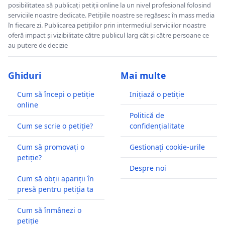
posibilitatea să publicați petiții online la un nivel profesional folosind
serviciile noastre dedicate. Petițiile noastre se regăsesc în mass media
în fiecare zi. Publicarea petițiilor prin intermediul serviciilor noastre
oferă impact și vizibilitate către publicul larg cât și către persoane ce
au putere de decizie
Ghiduri
Mai multe
Cum să începi o petiție
Inițiază o petiție
online
Politică de
Cum se scrie o petiție?
confidențialitate
Cum să promovați o
Gestionați cookie-urile
petiție?
Despre noi
Cum să obții apariții în
presă pentru petiția ta
Cum să înmânezi o
petiție