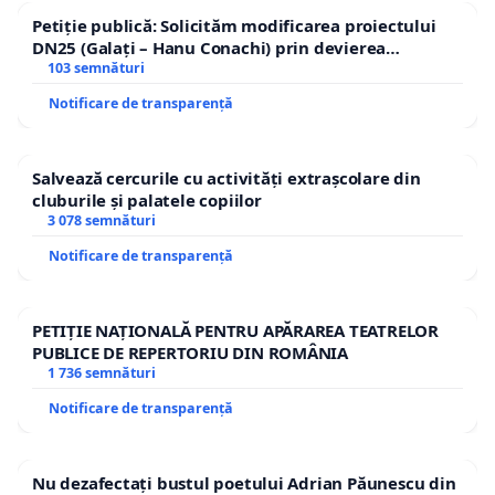
Petiție publică: Solicităm modificarea proiectului
DN25 (Galați – Hanu Conachi) prin devierea
traseului în afara localităților!
103 semnături
Notificare de transparență
Salvează cercurile cu activități extrașcolare din
cluburile și palatele copiilor
3 078 semnături
Notificare de transparență
PETIȚIE NAȚIONALĂ PENTRU APĂRAREA TEATRELOR
PUBLICE DE REPERTORIU DIN ROMÂNIA
1 736 semnături
Notificare de transparență
Nu dezafectați bustul poetului Adrian Păunescu din