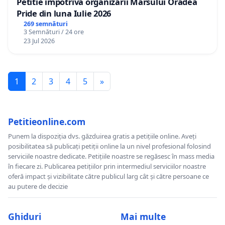
Petitie impotriva organizarii Marsului Oradea
Pride din luna Iulie 2026
269 semnături
3 Semnături / 24 ore
23 Jul 2026
1
2
3
4
5
»
Petitieonline.com
Punem la dispoziția dvs. găzduirea gratis a petițiile online. Aveți
posibilitatea să publicați petiții online la un nivel profesional folosind
serviciile noastre dedicate. Petițiile noastre se regăsesc în mass media
în fiecare zi. Publicarea petițiilor prin intermediul serviciilor noastre
oferă impact și vizibilitate către publicul larg cât și către persoane ce
au putere de decizie
Ghiduri
Mai multe