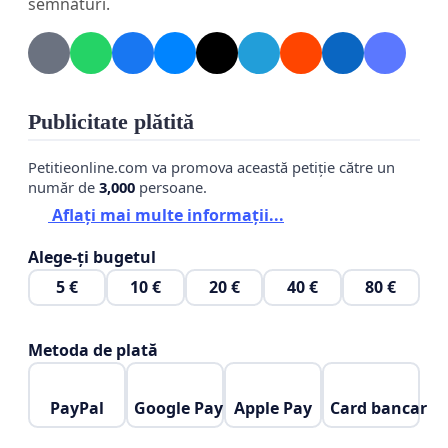
semnături.
Publicitate plătită
Petitieonline.com va promova această petiție către un
număr de
3,000
persoane.
Aflați mai multe informații...
Alege-ți bugetul
5 €
10 €
20 €
40 €
80 €
Metoda de plată
PayPal
Google Pay
Apple Pay
Card bancar