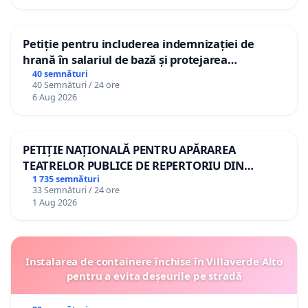
Petiție pentru includerea indemnizației de
hrană în salariul de bază și protejarea
gradațiilor de vechime pentru asistenții
40 semnături
40 Semnături / 24 ore
personali
6 Aug 2026
PETIȚIE NAȚIONALĂ PENTRU APĂRAREA
TEATRELOR PUBLICE DE REPERTORIU DIN
ROMÂNIA
1 735 semnături
33 Semnături / 24 ore
1 Aug 2026
Instalarea de containere închise în Villaverde Alto
pentru a evita deșeurile pe stradă