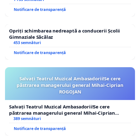
Notificare de transparență
Opriți schimbarea nedreaptă a conducerii Școlii
Gimnaziale Săcălaz
453 semnături
Notificare de transparență
Salvați Teatrul Muzical Ambasadorii!Se cere
păstrarea managerului general Mihai-Ciprian
ROGOJAN
Salvați Teatrul Muzical Ambasadorii!Se cere
păstrarea managerului general Mihai-Ciprian
ROGOJAN
389 semnături
Notificare de transparență