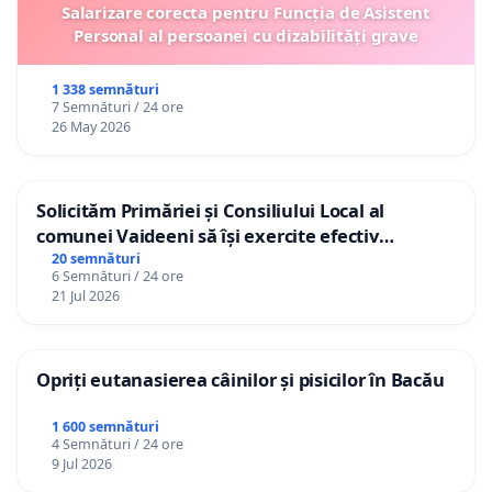
Salarizare corecta pentru Funcția de Asistent
Personal al persoanei cu dizabilități grave
1 338 semnături
7 Semnături / 24 ore
26 May 2026
Solicităm Primăriei și Consiliului Local al
comunei Vaideeni să își exercite efectiv
atribuțiile legale și să reprezinte interesele
20 semnături
6 Semnături / 24 ore
cetățenilor în raport cu APAVIL S.A, operatorul
21 Jul 2026
serviciului de apă!
Opriți eutanasierea câinilor și pisicilor în Bacău
1 600 semnături
4 Semnături / 24 ore
9 Jul 2026