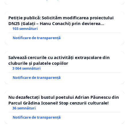
Petiție publică: Solicităm modificarea proiectului
DN25 (Galați – Hanu Conachi) prin devierea
traseului în afara localităților!
103 semnături
Notificare de transparență
Salvează cercurile cu activități extrașcolare din
cluburile și palatele copiilor
3 064 semnături
Notificare de transparență
Nu dezafectați bustul poetului Adrian Păunescu din
Parcul Grădina Icoanei! Stop cenzurii culturale!
36 semnături
Notificare de transparență