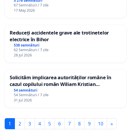
5 276 semnături
67 Semnături / 7 zile
17 May 2026
Reduceți accidentele grave ale trotinetelor
electrice în Bihor
538 semnături
62 Semnături / 7 zile
28 Jul 2026
Solicităm implicarea autorităților române în
cazul copilului român Wiliam Kristian
Gheorghe, aflat în plasament în Danemarca de
54 semnături
54 Semnături / 7 zile
12 ani
31 Jul 2026
1
2
3
4
5
6
7
8
9
10
»