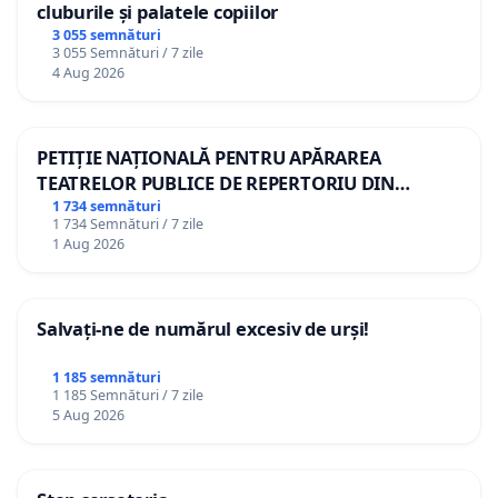
cluburile și palatele copiilor
3 055 semnături
3 055 Semnături / 7 zile
4 Aug 2026
PETIȚIE NAȚIONALĂ PENTRU APĂRAREA
TEATRELOR PUBLICE DE REPERTORIU DIN
ROMÂNIA
1 734 semnături
1 734 Semnături / 7 zile
1 Aug 2026
Salvați-ne de numărul excesiv de urși!
1 185 semnături
1 185 Semnături / 7 zile
5 Aug 2026