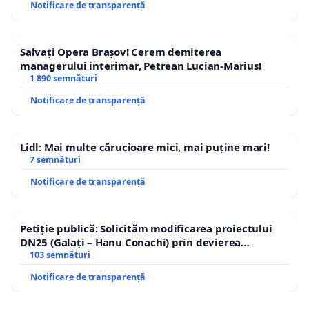
Notificare de transparență
Salvați Opera Brașov! Cerem demiterea
managerului interimar, Petrean Lucian-Marius!
1 890 semnături
Notificare de transparență
Lidl: Mai multe cărucioare mici, mai puține mari!
7 semnături
Notificare de transparență
Petiție publică: Solicităm modificarea proiectului
DN25 (Galați – Hanu Conachi) prin devierea
traseului în afara localităților!
103 semnături
Notificare de transparență