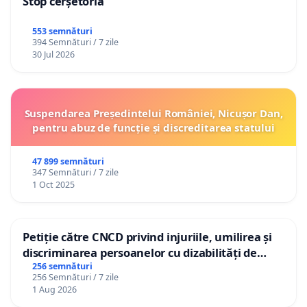
Stop cerșetoria
553 semnături
394 Semnături / 7 zile
30 Jul 2026
Suspendarea Președintelui României, Nicușor Dan,
pentru abuz de funcție și discreditarea statului
47 899 semnături
347 Semnături / 7 zile
1 Oct 2025
Petiție către CNCD privind injuriile, umilirea și
discriminarea persoanelor cu dizabilități de
către utilizatorul TikTok „Gorici”
256 semnături
256 Semnături / 7 zile
1 Aug 2026