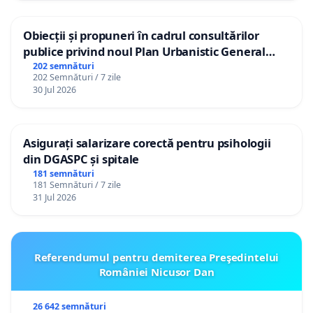
Obiecții și propuneri în cadrul consultărilor
publice privind noul Plan Urbanistic General
(PUG) Ialoveni
202 semnături
202 Semnături / 7 zile
30 Jul 2026
Asigurați salarizare corectă pentru psihologii
din DGASPC și spitale
181 semnături
181 Semnături / 7 zile
31 Jul 2026
Referendumul pentru demiterea Preşedintelui
României Nicusor Dan
26 642 semnături