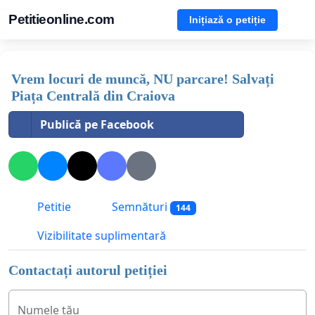
Petitieonline.com
Inițiază o petiție
Vrem locuri de muncă, NU parcare! Salvați
Piața Centrală din Craiova
Publică pe Facebook
Petitie
Semnături
144
Vizibilitate suplimentară
Contactați autorul petiției
Numele tău