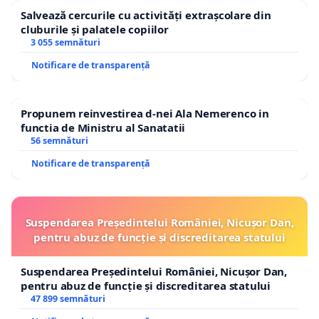
Salvează cercurile cu activități extrașcolare din
cluburile și palatele copiilor
3 055 semnături
Notificare de transparență
Propunem reinvestirea d-nei Ala Nemerenco in
functia de Ministru al Sanatatii
56 semnături
Notificare de transparență
Suspendarea Președintelui României, Nicușor Dan,
pentru abuz de funcție și discreditarea statului
Suspendarea Președintelui României, Nicușor Dan,
pentru abuz de funcție și discreditarea statului
47 899 semnături