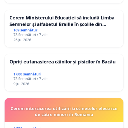
Cerem Ministerului Educației să includă Limba
Semnelor și alfabetul Braille în școlile din
Republica Moldova!
169 semnături
78 Semnături / 7 zile
26 Jul 2026
Opriți eutanasierea câinilor și pisicilor în Bacău
1 600 semnături
73 Semnături / 7 zile
9 Jul 2026
Cerem interzicerea utilizării trotinetelor electrice
de către minori în România