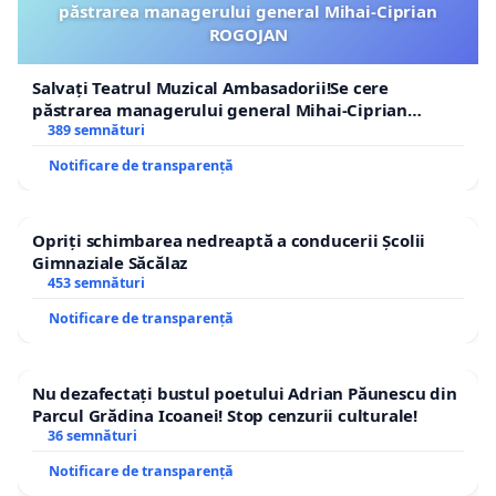
păstrarea managerului general Mihai-Ciprian
ROGOJAN
Salvați Teatrul Muzical Ambasadorii!Se cere
păstrarea managerului general Mihai-Ciprian
ROGOJAN
389 semnături
Notificare de transparență
Opriți schimbarea nedreaptă a conducerii Școlii
Gimnaziale Săcălaz
453 semnături
Notificare de transparență
Nu dezafectați bustul poetului Adrian Păunescu din
Parcul Grădina Icoanei! Stop cenzurii culturale!
36 semnături
Notificare de transparență