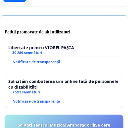
Petiții promovate de alți utilizatori
Libertate pentru VIOREL PAȘCA
30 289 semnături
Notificare de transparență
Solicităm combaterea urii online față de persoanele
cu dizabilități
7 592 semnături
Notificare de transparență
Salvați Teatrul Muzical Ambasadorii!Se cere