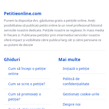
Petitieonline.com
Punem la dispoziția dvs. găzduirea gratis a petițiile online. Aveți
posibilitatea să publicați petiții online la un nivel profesional folosind
serviciile noastre dedicate. Petițiile noastre se regăsesc în mass media
în fiecare zi. Publicarea petițiilor prin intermediul serviciilor noastre
oferă impact și vizibilitate către publicul larg cât și către persoane ce
au putere de decizie
Ghiduri
Mai multe
Cum să începi o petiție
Inițiază o petiție
online
Politică de
Cum se scrie o petiție?
confidențialitate
Cum să promovați o
Gestionați cookie-urile
petiție?
Despre noi