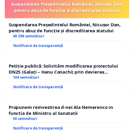
Suspendarea Președintelui României, Nicușor Dan,
pentru abuz de funcție și discreditarea statului
Suspendarea Președintelui României, Nicușor Dan,
pentru abuz de funcție și discreditarea statului
48 298 semnături
Notificare de transparență
Petiție publică: Solicităm modificarea proiectului
DN25 (Galați – Hanu Conachi) prin devierea
traseului în afara localităților!
104 semnături
Notificare de transparență
Propunem reinvestirea d-nei Ala Nemerenco in
functia de Ministru al Sanatatii
56 semnături
Notificare de transparență