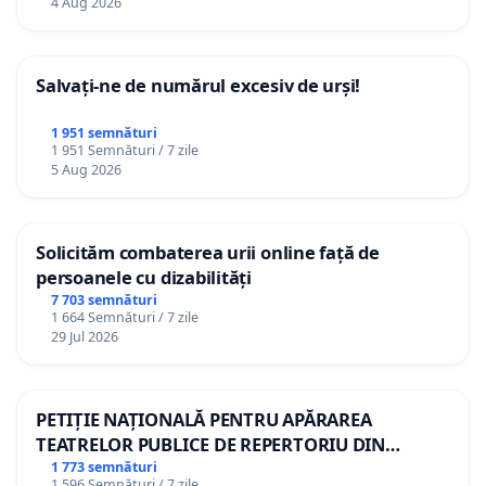
4 Aug 2026
Salvați-ne de numărul excesiv de urși!
1 951 semnături
1 951 Semnături / 7 zile
5 Aug 2026
Solicităm combaterea urii online față de
persoanele cu dizabilități
7 703 semnături
1 664 Semnături / 7 zile
29 Jul 2026
PETIȚIE NAȚIONALĂ PENTRU APĂRAREA
TEATRELOR PUBLICE DE REPERTORIU DIN
ROMÂNIA
1 773 semnături
1 596 Semnături / 7 zile