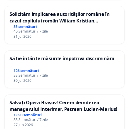
Solicităm implicarea autorităților române în
cazul copilului român Wiliam Kristian
Gheorghe, aflat în plasament în Danemarca de
55 semnături
40 Semnături / 7 zile
12 ani
31 Jul 2026
Să fie întărite măsurile împotriva discriminării
126 semnături
33 Semnături / 7 zile
30 Jul 2026
Salvați Opera Brașov! Cerem demiterea
managerului interimar, Petrean Lucian-Marius!
1 890 semnături
33 Semnături / 7 zile
27 Jun 2026