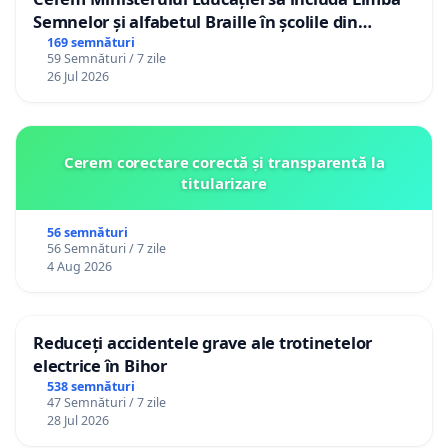
Semnelor și alfabetul Braille în școlile din
Republica Moldova!
169 semnături
59 Semnături / 7 zile
26 Jul 2026
Cerem corectare corectă și transparentă la
titularizare
56 semnături
56 Semnături / 7 zile
4 Aug 2026
Reduceți accidentele grave ale trotinetelor
electrice în Bihor
538 semnături
47 Semnături / 7 zile
28 Jul 2026