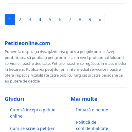
1
2
3
4
5
6
7
8
9
»
Petitieonline.com
Punem la dispoziția dvs. găzduirea gratis a petițiile online. Aveți
posibilitatea să publicați petiții online la un nivel profesional folosind
serviciile noastre dedicate. Petițiile noastre se regăsesc în mass media
în fiecare zi. Publicarea petițiilor prin intermediul serviciilor noastre
oferă impact și vizibilitate către publicul larg cât și către persoane ce
au putere de decizie
Ghiduri
Mai multe
Cum să începi o petiție
Inițiază o petiție
online
Politică de
Cum se scrie o petiție?
confidențialitate