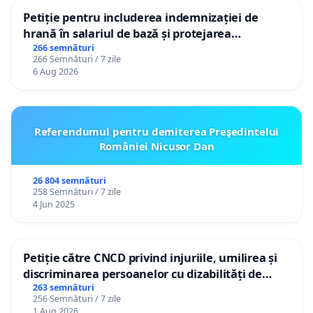
Petiție pentru includerea indemnizației de
hrană în salariul de bază și protejarea
gradațiilor de vechime pentru asistenții
266 semnături
266 Semnături / 7 zile
personali
6 Aug 2026
Referendumul pentru demiterea Preşedintelui
României Nicusor Dan
26 804 semnături
258 Semnături / 7 zile
4 Jun 2025
Petiție către CNCD privind injuriile, umilirea și
discriminarea persoanelor cu dizabilități de
către utilizatorul TikTok „Gorici”
263 semnături
256 Semnături / 7 zile
1 Aug 2026