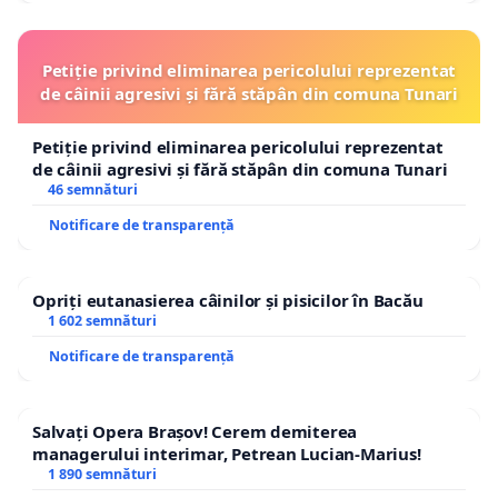
Petiție privind eliminarea pericolului reprezentat
de câinii agresivi și fără stăpân din comuna Tunari
Petiție privind eliminarea pericolului reprezentat
de câinii agresivi și fără stăpân din comuna Tunari
46 semnături
Notificare de transparență
Opriți eutanasierea câinilor și pisicilor în Bacău
1 602 semnături
Notificare de transparență
Salvați Opera Brașov! Cerem demiterea
managerului interimar, Petrean Lucian-Marius!
1 890 semnături