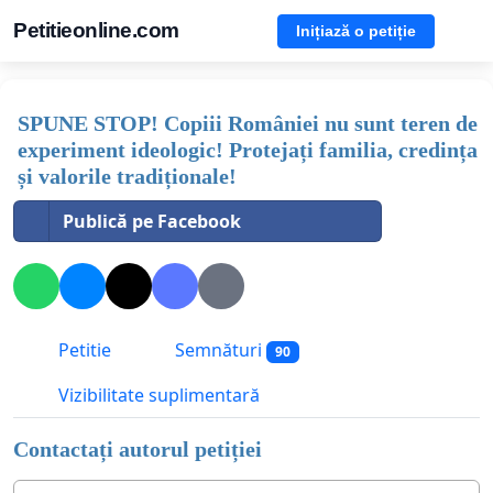
Petitieonline.com
Inițiază o petiție
SPUNE STOP! Copiii României nu sunt teren de
experiment ideologic! Protejați familia, credința
și valorile tradiționale!
Publică pe Facebook
Petitie
Semnături
90
Vizibilitate suplimentară
Contactați autorul petiției