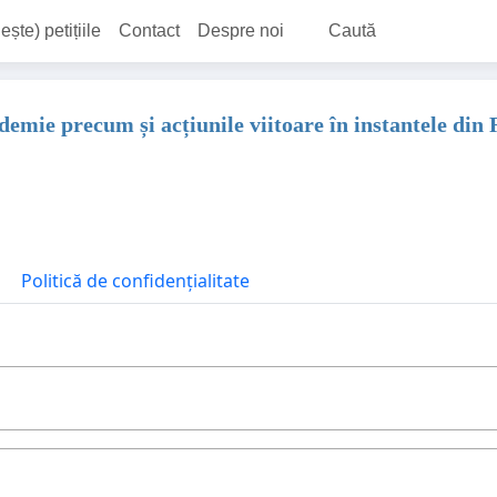
ește) petițiile
Contact
Despre noi
Caută
demie precum și acțiunile viitoare în instantele din
Politică de confidențialitate