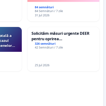
84 semnături
84 Semnături / 7 zile
31 Jul 2026
Solicităm măsuri urgente DEER
otală a
pentru oprirea
cazul
microîntreruperilor bruște și
326 semnături
menelor
42 Semnături / 7 zile
zilnice de curent în Sâncraiu de
esori de
Mureș și Nazna
aţiei
25 Jul 2026