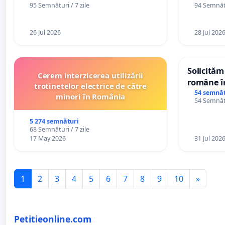
95 Semnături / 7 zile
94 Semnătu
Republica Moldova!
26 Jul 2026
28 Jul 202
Solicităm
Cerem interzicerea utilizării
române în
trotinetelor electrice de către
Wiliam Kr
54 semnăt
minori în România
54 Semnătu
plasamen
ani
5 274 semnături
68 Semnături / 7 zile
17 May 2026
31 Jul 202
1
2
3
4
5
6
7
8
9
10
»
Petitieonline.com