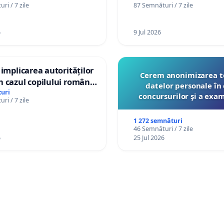
ri / 7 zile
87 Semnături / 7 zile
6
9 Jul 2026
 implicarea autorităților
Cerem anonimizarea t
 cazul copilului român
datelor personale în 
istian Gheorghe, aflat în
uri
concursurilor şi a exa
ri / 7 zile
t în Danemarca de 12
organizate pentru prof
către Ministerul Educ
1 272 semnături
46 Semnături / 7 zile
6
25 Jul 2026