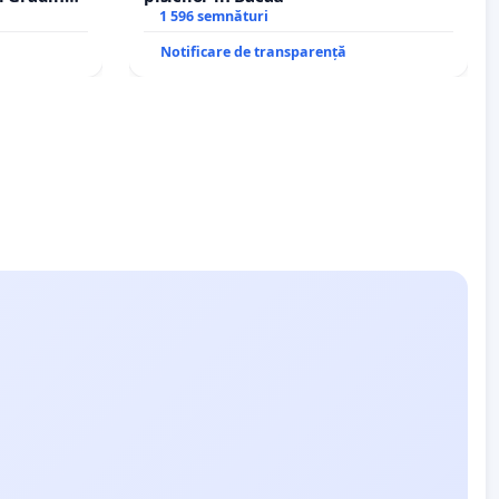
rale!
1 596 semnături
Notificare de transparență