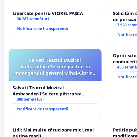
Libertate pentru VIOREL PAȘCA
Solicităm 
30 287 semnături
de persoan
7 528 sem
Notificare de transparență
Notificar
Opriți sc
Salvați Teatrul Muzical
conducerii
Ambasadorii!Se cere păstrarea
453 semnă
managerului general Mihai-Ciprian
Notificar
ROGOJAN
Salvați Teatrul Muzical
Ambasadorii!Se cere păstrarea
managerului general Mihai-Ciprian
389 semnături
ROGOJAN
Notificare de transparență
Lidl: Mai multe cărucioare mici, mai
Petiție pub
puține mari!
modificare