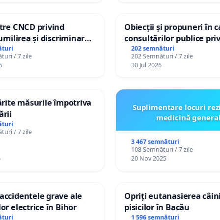
ătre CNCD privind
Obiecții și propuneri în 
 umilirea și discriminarea
consultărilor publice pri
or cu dizabilități de
Plan Urbanistic General 
turi
202 semnături
uri / 7 zile
202 Semnături / 7 zile
izatorul TikTok „Gorici”
Ialoveni
6
30 Jul 2026
tărite măsurile împotriva
Suplimentare locuri rez
ării
medicină genera
turi
uri / 7 zile
3 467 semnături
108 Semnături / 7 zile
6
20 Nov 2025
accidentele grave ale
Opriți eutanasierea câini
or electrice în Bihor
pisicilor în Bacău
turi
1 596 semnături