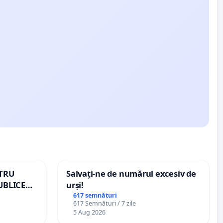
NTRU
Salvați-ne de numărul excesiv de
UBLICE
urși!
MÂNIA
617 semnături
617 Semnături / 7 zile
5 Aug 2026