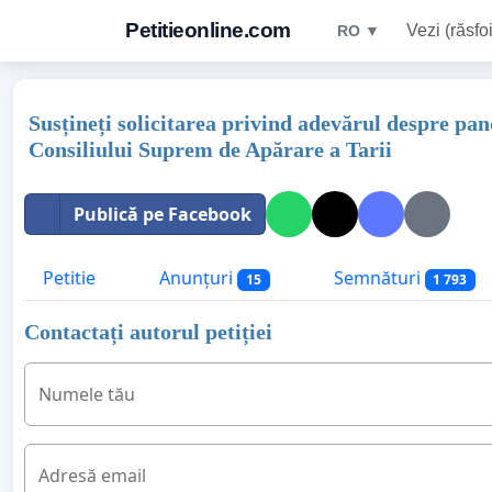
Petitieonline.com
Vezi (răsfoi
RO ▼
Susțineți solicitarea privind adevărul despre pan
Consiliului Suprem de Apărare a Tarii
Publică pe Facebook
Petitie
Anunțuri
Semnături
15
1 793
Contactați autorul petiției
Numele tău
Adresă email