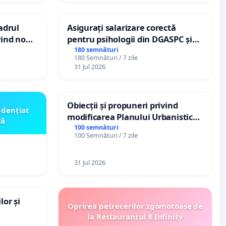
cadrul
Asigurați salarizare corectă
vind noul
pentru psihologii din DGASPC și
(PUG)
spitale
180 semnături
180 Semnături / 7 zile
31 Jul 2026
Obiecții și propuneri privind
idențiat
modificarea Planului Urbanistic
lă
General al orașului Ialoveni
100 semnături
100 Semnături / 7 zile
31 Jul 2026
lor și
Oprirea petrecerilor zgomotoase de
la Restaurantul 8 Infinity