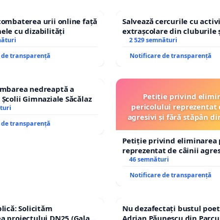
combaterea urii online față
Salvează cercurile cu activi
ele cu dizabilități
extrașcolare din cluburile 
nături
copiilor
2 529 semnături
e de transparență
Notificare de transparență
himbarea nedreaptă a
Petiție privind elimi
 Școlii Gimnaziale Săcălaz
pericolului reprezentat 
turi
agresivi și fără stăpân 
e de transparență
Tunari
Petiție privind eliminarea 
reprezentat de câinii agresi
stăpân din comuna Tunari
46 semnături
Notificare de transparență
lică: Solicităm
Nu dezafectați bustul poet
a proiectului DN25 (Galați
Adrian Păunescu din Parcu