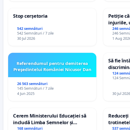
Stop cerșetoria
Petiție c
injuriile,
persoanel
542 semnături
246 semnă
542 Semnături / 7 zile
246 Semnăt
către util
30 Jul 2026
1 Aug 202
Să fie în
Referendumul pentru demiterea
discrimin
Preşedintelui României Nicusor Dan
124 semnă
124 Semnăt
26 563 semnături
145 Semnături / 7 zile
4 Jun 2025
30 Jul 202
Cerem Ministerului Educației să
Reduceți 
includă Limba Semnelor și
trotinetel
alfabetul Braille în școlile din
168 semnături
537 semnă