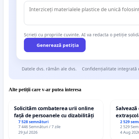
Scrieți cu propriile cuvinte. AI va redacta o petiție soli
Generează petiția
Datele dvs. rămân ale dvs.
Confidențialitate integrată 
Alte petiții care v-ar putea interesa
Solicităm combaterea urii online
Salvează c
față de persoanele cu dizabilități
extrașcol
palatele c
7 528 semnături
2 529 sem
7 446 Semnături / 7 zile
2 529 Semn
29 Jul 2026
4 Aug 202