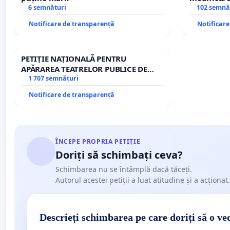
6 semnături
– Hanu Con
102 semnă
traseului î
Notificare de transparență
Notificar
PETIȚIE NAȚIONALĂ PENTRU
APĂRAREA TEATRELOR PUBLICE DE
REPERTORIU DIN ROMÂNIA
1 707 semnături
Notificare de transparență
ÎNCEPE PROPRIA PETIȚIE
Doriți să schimbați ceva?
Schimbarea nu se întâmplă dacă tăceți.
Autorul acestei petiții a luat atitudine și a acționat.
Descrieți schimbarea pe care doriți să o ve