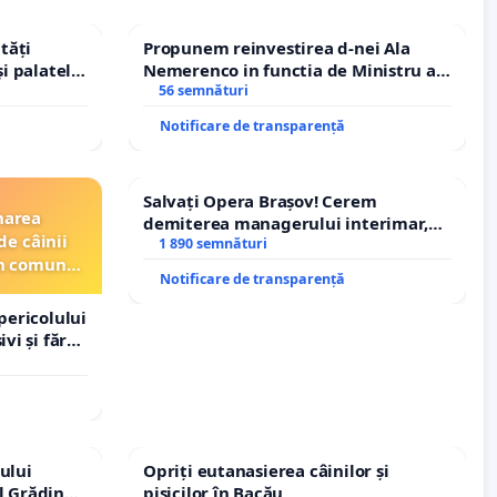
tăți
Propunem reinvestirea d-nei Ala
și palatele
Nemerenco in functia de Ministru al
Sanatatii
56 semnături
Notificare de transparență
Salvați Opera Brașov! Cerem
narea
demiterea managerului interimar,
de câinii
Petrean Lucian-Marius!
1 890 semnături
din comuna
Notificare de transparență
pericolului
vi și fără
ului
Opriți eutanasierea câinilor și
l Grădina
pisicilor în Bacău