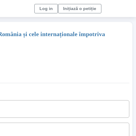
Log in
Inițiază o petiție
 România și cele internaționale împotriva