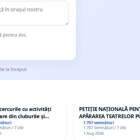
dă pentru dvs.
de la început
ercurile cu activități
PETIȚIE NAȚIONALĂ PE
are din cluburile și
APĂRAREA TEATRELOR P
opiilor
DE REPERTORIU DIN RO
nături
1 707 semnături
ături / 7 zile
1 707 Semnături / 7 zile
6
1 Aug 2026