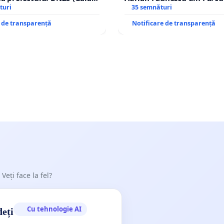
achi) prin devierea
turi
Icoanei! Stop cenzurii cultu
35 semnături
n afara localităților!
e de transparență
Notificare de transparență
 Veți face la fel?
Cu tehnologie AI
deți