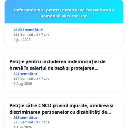
Referendumul pentru demiterea Preşedintelui
României Nicusor Dan
26 883 semnături
333 Semnături / 7 zile
4 Jun 2025
Petiție pentru includerea indemnizației de
hrană în salariul de bază și protejarea
gradațiilor de vechime pentru asistenții
327 semnături
327 Semnături / 7 zile
personali
6 Aug 2026
Petiție către CNCD privind injuriile, umilirea și
discriminarea persoanelor cu dizabilități de
către utilizatorul TikTok „Gorici”
263 semnături
215 Semnături / 7 zile
1 Aug 2026