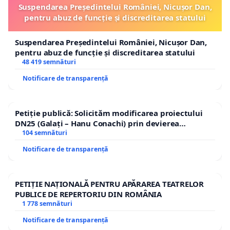
Suspendarea Președintelui României, Nicușor Dan,
pentru abuz de funcție și discreditarea statului
Suspendarea Președintelui României, Nicușor Dan,
pentru abuz de funcție și discreditarea statului
48 419 semnături
Notificare de transparență
Petiție publică: Solicităm modificarea proiectului
DN25 (Galați – Hanu Conachi) prin devierea
traseului în afara localităților!
104 semnături
Notificare de transparență
PETIȚIE NAȚIONALĂ PENTRU APĂRAREA TEATRELOR
PUBLICE DE REPERTORIU DIN ROMÂNIA
1 778 semnături
Notificare de transparență