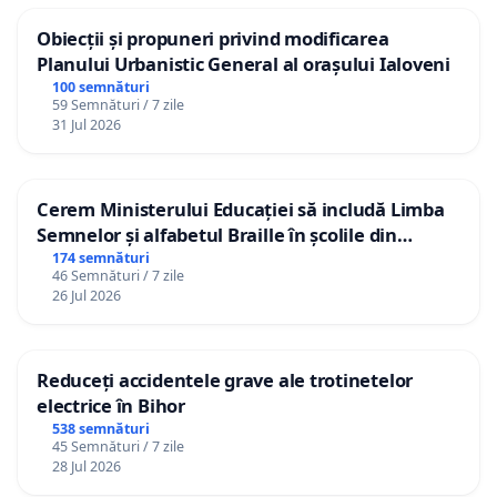
Obiecții și propuneri privind modificarea
Planului Urbanistic General al orașului Ialoveni
100 semnături
59 Semnături / 7 zile
31 Jul 2026
Cerem Ministerului Educației să includă Limba
Semnelor și alfabetul Braille în școlile din
Republica Moldova!
174 semnături
46 Semnături / 7 zile
26 Jul 2026
Reduceți accidentele grave ale trotinetelor
electrice în Bihor
538 semnături
45 Semnături / 7 zile
28 Jul 2026