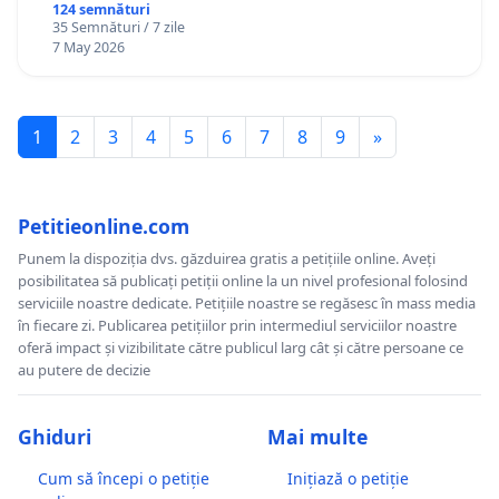
124 semnături
35 Semnături / 7 zile
7 May 2026
1
2
3
4
5
6
7
8
9
»
Petitieonline.com
Punem la dispoziția dvs. găzduirea gratis a petițiile online. Aveți
posibilitatea să publicați petiții online la un nivel profesional folosind
serviciile noastre dedicate. Petițiile noastre se regăsesc în mass media
în fiecare zi. Publicarea petițiilor prin intermediul serviciilor noastre
oferă impact și vizibilitate către publicul larg cât și către persoane ce
au putere de decizie
Ghiduri
Mai multe
Cum să începi o petiție
Inițiază o petiție