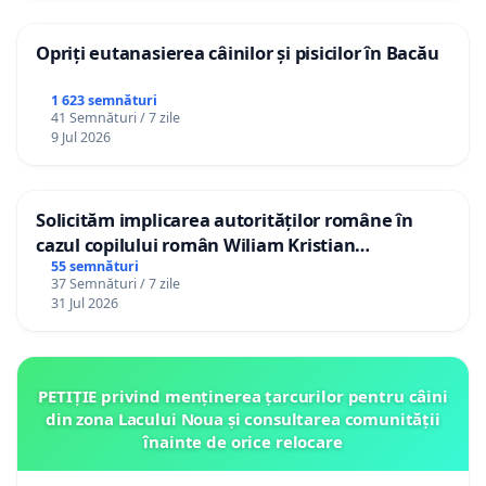
Opriți eutanasierea câinilor și pisicilor în Bacău
1 623 semnături
41 Semnături / 7 zile
9 Jul 2026
Solicităm implicarea autorităților române în
cazul copilului român Wiliam Kristian
Gheorghe, aflat în plasament în Danemarca de
55 semnături
37 Semnături / 7 zile
12 ani
31 Jul 2026
PETIȚIE privind menținerea țarcurilor pentru câini
din zona Lacului Noua și consultarea comunității
înainte de orice relocare