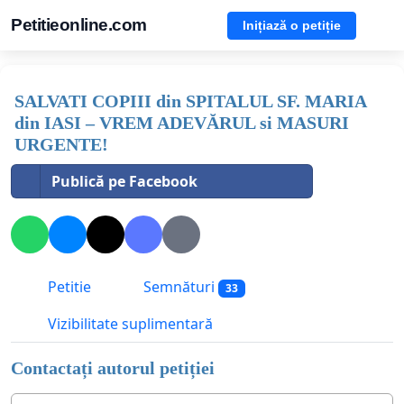
Petitieonline.com
Inițiază o petiție
SALVATI COPIII din SPITALUL SF. MARIA
din IASI – VREM ADEVĂRUL si MASURI
URGENTE!
Publică pe Facebook
Petitie
Semnături
33
Vizibilitate suplimentară
Contactați autorul petiției