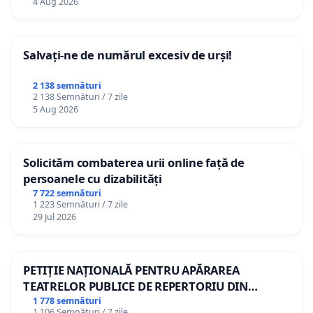
4 Aug 2026
Salvați-ne de numărul excesiv de urși!
2 138 semnături
2 138 Semnături / 7 zile
5 Aug 2026
Solicităm combaterea urii online față de
persoanele cu dizabilități
7 722 semnături
1 223 Semnături / 7 zile
29 Jul 2026
PETIȚIE NAȚIONALĂ PENTRU APĂRAREA
TEATRELOR PUBLICE DE REPERTORIU DIN
ROMÂNIA
1 778 semnături
1 106 Semnături / 7 zile