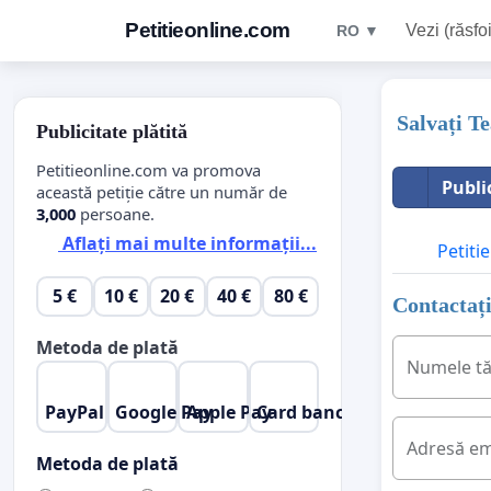
Petitieonline.com
Vezi (răsfoi
RO ▼
Salvați T
Publicitate plătită
Petitieonline.com va promova
Publi
această petiție către un număr de
3,000
persoane.
Aflați mai multe informații...
Petitie
5 €
10 €
20 €
40 €
80 €
Contactați
Metoda de plată
Numele t
PayPal
Google Pay
Apple Pay
Card bancar
Adresă em
Metoda de plată