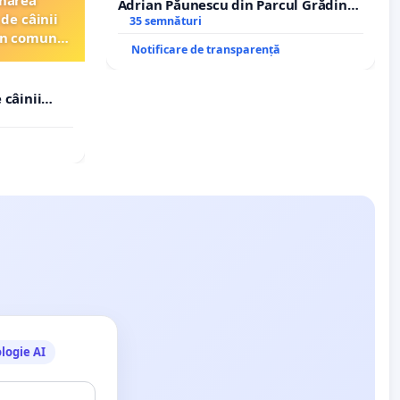
Adrian Păunescu din Parcul Grădina
de câinii
Icoanei! Stop cenzurii culturale!
35 semnături
din comuna
Notificare de transparență
 câinii
in comuna
logie AI