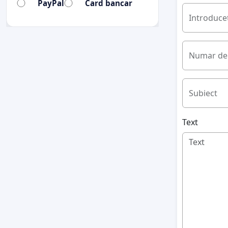
PayPal
Card bancar
Introduceț
Numar de 
Subiect
Text