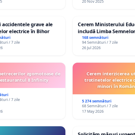
25
20 Nov 2025
 accidentele grave ale
Cerem Ministerului Educ
elor electrice în Bihor
includă Limba Semnelor
alfabetul Braille în școli
nături
168 semnături
uri / 7 zile
94 Semnături / 7 zile
Republica Moldova!
26
26 Jul 2026
petrecerilor zgomotoase de
Cerem interzicerea uti
Restaurantul 8 Infinity
trotinetelor electrice 
minori în Român
ături
uri / 7 zile
5 274 semnături
68 Semnături / 7 zile
26
17 May 2026
Solicităm măsuri urgen