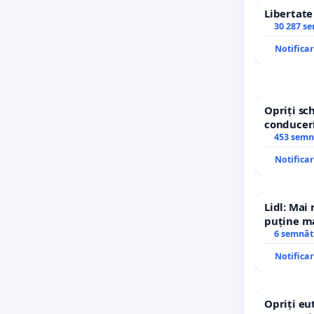
Libertat
30 287 s
Notifica
Opriți s
conduceri
453 semn
Notifica
Lidl: Mai
puține ma
6 semnăt
Notifica
Opriți eu