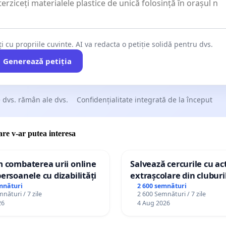
ți cu propriile cuvinte. AI va redacta o petiție solidă pentru dvs.
Generează petiția
 dvs. rămân ale dvs.
Confidențialitate integrată de la început
care v-ar putea interesa
m combaterea urii online
Salvează cercurile cu act
persoanele cu dizabilități
extrașcolare din cluburil
palatele copiilor
mnături
2 600 semnături
nături / 7 zile
2 600 Semnături / 7 zile
26
4 Aug 2026