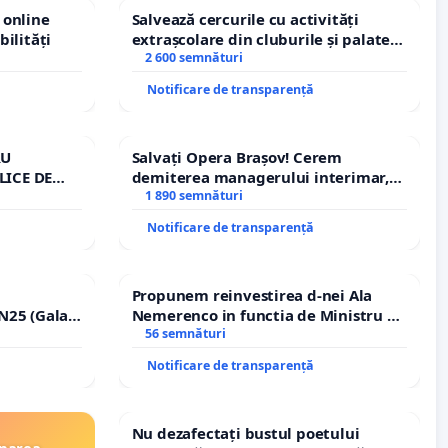
 online
Salvează cercurile cu activități
bilități
extrașcolare din cluburile și palatele
copiilor
2 600 semnături
Notificare de transparență
RU
Salvați Opera Brașov! Cerem
LICE DE
demiterea managerului interimar,
A
Petrean Lucian-Marius!
1 890 semnături
Notificare de transparență
Propunem reinvestirea d-nei Ala
N25 (Galați
Nemerenco in functia de Ministru al
erea
Sanatatii
56 semnături
ilor!
Notificare de transparență
Nu dezafectați bustul poetului
inarea