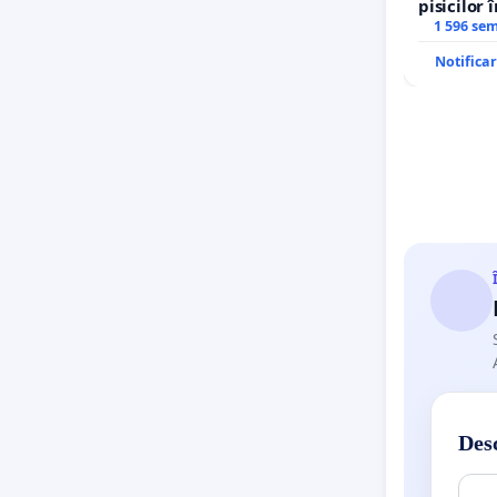
pisicilor 
1 596 se
Notifica
Desc