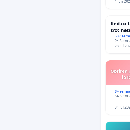
4 Jun 20
Reduceți
trotinet
537 sem
94 Semnăt
28 Jul 20
Oprirea 
la 
84 semn
84 Semnăt
31 Jul 20