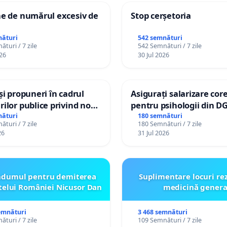
ne de numărul excesiv de
Stop cerșetoria
nături
542 semnături
turi / 7 zile
542 Semnături / 7 zile
26
30 Jul 2026
 și propuneri în cadrul
Asigurați salarizare cor
rilor publice privind noul
pentru psihologii din D
anistic General (PUG)
spitale
nături
180 semnături
turi / 7 zile
180 Semnături / 7 zile
26
31 Jul 2026
ndumul pentru demiterea
Suplimentare locuri re
telui României Nicusor Dan
medicină genera
emnături
3 468 semnături
turi / 7 zile
109 Semnături / 7 zile