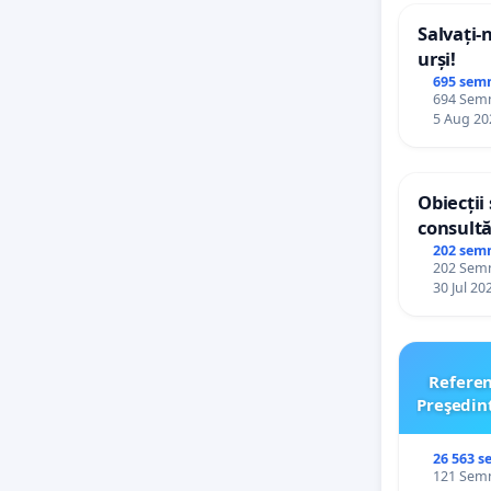
Salvați-
urși!
695 sem
694 Semnă
5 Aug 20
Obiecții
consultă
Plan Urb
202 sem
202 Semnă
Ialoveni
30 Jul 20
Refere
Preşedin
26 563 s
121 Semnă