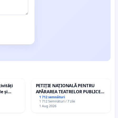
ivități
PETIȚIE NAȚIONALĂ PENTRU
e și
APĂRAREA TEATRELOR PUBLICE
DE REPERTORIU DIN ROMÂNIA
1 712 semnături
1 712 Semnături / 7 zile
1 Aug 2026