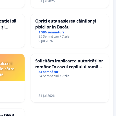
31 Jul 2026
ației să
Opriți eutanasierea câinilor și
 și
pisicilor în Bacău
le din
1 596 semnături
85 Semnături / 7 zile
9 Jul 2026
Solicităm implicarea autorităților
lizării
române în cazul copilului român
de către
Wiliam Kristian Gheorghe, aflat
54 semnături
ia
54 Semnături / 7 zile
în plasament în Danemarca de 12
ani
31 Jul 2026
te DEER