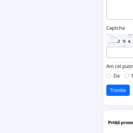
Captcha
Am cel puțin
Da
Trimite
Petiții promo