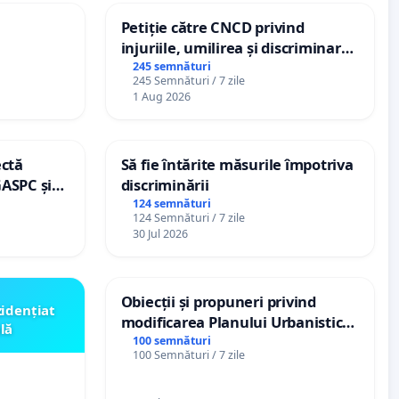
Petiție către CNCD privind
injuriile, umilirea și discriminarea
persoanelor cu dizabilități de
245 semnături
245 Semnături / 7 zile
către utilizatorul TikTok „Gorici”
1 Aug 2026
ectă
Să fie întărite măsurile împotriva
GASPC și
discriminării
124 semnături
124 Semnături / 7 zile
30 Jul 2026
Obiecții și propuneri privind
zidențiat
modificarea Planului Urbanistic
lă
General al orașului Ialoveni
100 semnături
100 Semnături / 7 zile