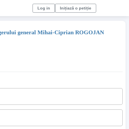
Log in
Inițiază o petiție
nagerului general Mihai-Ciprian ROGOJAN