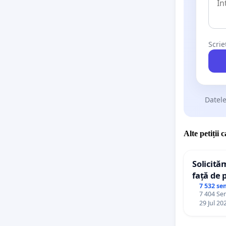
Scrie
Datele
Alte petiții 
Solicită
față de 
7 532 se
7 404 Sem
29 Jul 20