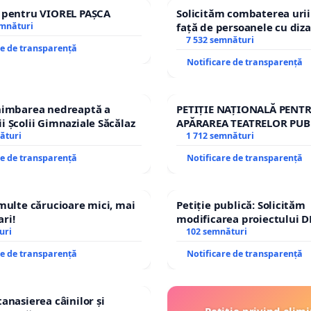
e pentru VIOREL PAȘCA
Solicităm combaterea urii
emnături
față de persoanele cu diza
7 532 semnături
re de transparență
Notificare de transparență
chimbarea nedreaptă a
PETIȚIE NAȚIONALĂ PENT
i Școlii Gimnaziale Săcălaz
APĂRAREA TEATRELOR PUB
ături
REPERTORIU DIN ROMÂNI
1 712 semnături
re de transparență
Notificare de transparență
 multe cărucioare mici, mai
Petiție publică: Solicităm
ri!
modificarea proiectului D
uri
– Hanu Conachi) prin devi
102 semnături
traseului în afara localităț
re de transparență
Notificare de transparență
tanasierea câinilor și
Petiție privind elim