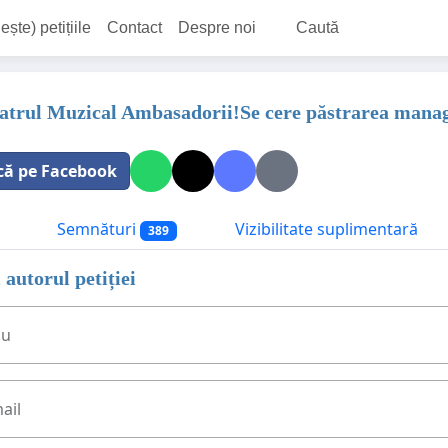
ește) petițiile
Contact
Despre noi
Caută
eatrul Muzical Ambasadorii!Se cere păstrarea ma
că pe Facebook
Semnături
Vizibilitate suplimentară
389
 autorul petiției
ău
ail