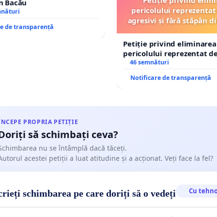
în Bacău
pericolului reprezentat 
mnături
agresivi și fără stăpân 
re de transparență
Tunari
Petiție privind eliminarea
pericolului reprezentat de
agresivi și fără stăpân d
46 semnături
Tunari
Notificare de transparență
ÎNCEPE PROPRIA PETIȚIE
Doriți să schimbați ceva?
Schimbarea nu se întâmplă dacă tăceți.
Autorul acestei petiții a luat atitudine și a acționat. Veți face la fel?
Cu tehno
rieți schimbarea pe care doriți să o vedeți